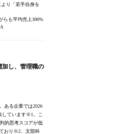
により「若手自身を
らも平均売上300%
A
増加し、管理職の
ある企業では2026
表しています※1。こ
批判的思考スコアが低
ており※2、文部科