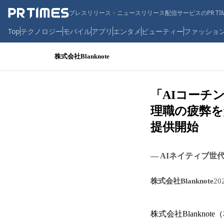
プレスリリース・ニュースリリース配信サービスのPR TIM
Top
テクノロジー
モバイル
アプリ
エンタメ
ビューティー
ファッショ
株式会社Blanknote
「AIコーチ
理職の疲弊を解
提供開始
― AIネイティブ
株式会社Blanknote
20
株式会社Blankn