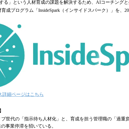
数
する」という人材育成の課題を解決するため、AIコーチング
を
成プログラム「InsideSpark（インサイドスパーク）」を、20
読
み
込
み
中
で
す
kサービス詳細ページはこちら
】
ティブ世代の「指示待ち人材化」と、育成を担う管理職の「過重
業の事業停滞を招いている。