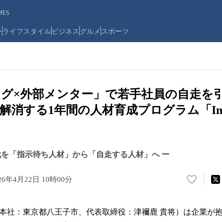
ES
ン
ライフスタイル
ビジネス
グルメ
スポーツ
ング×外部メンター」で若手社員の自走を
消する1年間の人材育成プログラム「Insid
世代を「指示待ち人材」から「自走する人材」へ ー
26年4月22日 10時00分
い
い
ね
ote（本社：東京都八王子市、代表取締役：津禰鹿 貴将）は企業
！