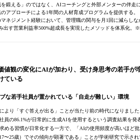
職を鍛える」のではなく、AIコーチングと外部メンターの伴走
転のアプローチによる1年間の人材育成プログラムを提供する。
マネジメント経験において、管理職の関与を月1回に減らしなが
み出す営業利益率500%超成長を実現したメソッドを体系化。※
価値観の変化にAIが加わり、受け身思考の若手が
けている
ィブな若手社員が置かれている「自走が難しい」環境
化により「すぐ答えが出る」ことが当たり前の時代になりました。
社員の86.1%が日常的に生成AIを使用するという調査結果を発
を求める習慣が日常化する一方で、「AIの使用頻度が高いほど
17〜25歳）でその傾向が顕著である」ことが学術研究で示され