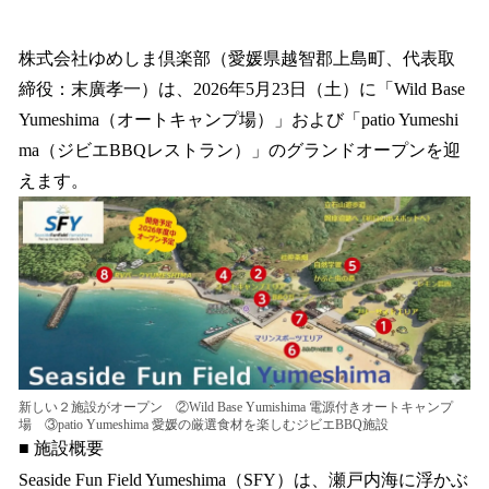
い
ね
！
株式会社ゆめしま倶楽部（愛媛県越智郡上島町、代表取
数
締役：末廣孝一）は、2026年5月23日（土）に「Wild Base
を
Yumeshima（オートキャンプ場）」および「patio Yumeshi
読
み
ma（ジビエBBQレストラン）」のグランドオープンを迎
込
えます。
み
中
で
す
新しい２施設がオープン ②Wild Base Yumishima 電源付きオートキャンプ
場 ③patio Yumeshima 愛媛の厳選食材を楽しむジビエBBQ施設
■ 施設概要
Seaside Fun Field Yumeshima（SFY）は、瀬戸内海に浮かぶ