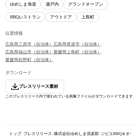
ゆめしま海道
瀬戸内
グランドオープン
BBQレストラン
アウトドア
上島町
位置情報
広島県
三原市
（
自治体
）
広島県
尾道市
（
自治体
）
広島県
福山市
（
自治体
）
愛媛県
上島町
（
自治体
）
愛媛県
松野町
（
自治体
）
ダウンロード
プレスリリース素材
このプレスリリース内で使われている画像ファイルがダウンロードできます
トップ
プレスリリース
株式会社ゆめしま倶楽部
ジビエBBQ＆オートキャ