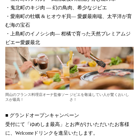
・鬼北町のキジ肉 — 幻の鳥肉、希少なジビエ
・愛南町の牡蠣 & ヒオウギ貝— 愛媛最南端、太平洋が育
む海の宝石
・上島町のイノシシ肉— 柑橘で育った天然プレミアムジ
ビエー愛媛最北
岡山のフランス料理店オーナ監修ソー
ジビエを敬遠してい人が驚くおいし
スが最高！
さ！
■ グランドオープンキャンペーン
受付にて「ゆめしま最高」とお声がけいただいたお客様
に、Welcomeドリンクを進呈いたします。