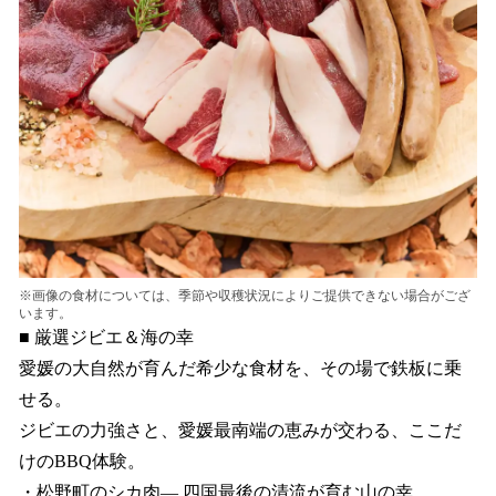
※画像の食材については、季節や収穫状況によりご提供できない場合がござ
います。
■ 厳選ジビエ＆海の幸
愛媛の大自然が育んだ希少な食材を、その場で鉄板に乗
せる。
ジビエの力強さと、愛媛最南端の恵みが交わる、ここだ
けのBBQ体験。
・松野町のシカ肉— 四国最後の清流が育む山の幸