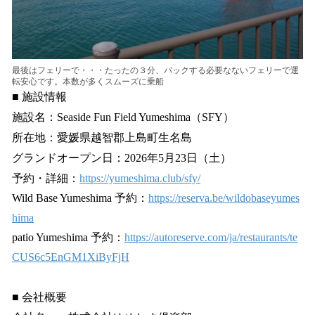
最後はフェリーで・・・たったの３分、バックする必要なないフェリーで運
転安心です。本数が多くスムーズに乗船
■ 施設情報
施設名：Seaside Fun Field Yumeshima（SFY）
所在地：愛媛県越智郡上島町生名島
グランドオープン日：2026年5月23日（土）
予約・詳細：
https://yumeshima.club/sfy/
Wild Base Yumeshima 予約：
https://reserva.be/wildobaseyumes
hima
patio Yumeshima 予約：
https://autoreserve.com/ja/restaurants/te
CUS6c5EnGM1XiByFjH
■ 会社概要