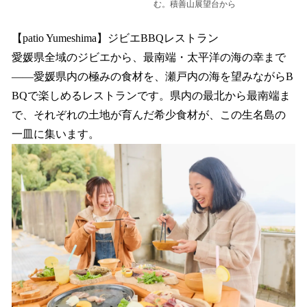
む。積善山展望台から
【patio Yumeshima】ジビエBBQレストラン
愛媛県全域のジビエから、最南端・太平洋の海の幸まで
——愛媛県内の極みの食材を、瀬戸内の海を望みながらB
BQで楽しめるレストランです。県内の最北から最南端ま
で、それぞれの土地が育んだ希少食材が、この生名島の
一皿に集います。