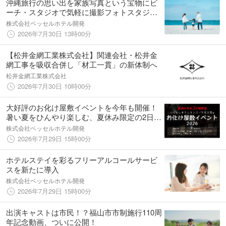
沖縄旅行の思い出を家族写真という宝物にビ
ーチ・スタジオで気軽に撮影フォトスタジオ
「ベレール」がベッセルホテルカンパーナ沖
株式会社ベッセルホテル開発
縄内に
2026年7月30日 13時00分
【松井金網工業株式会社】関連会社・松井金
網工事を吸収合併し「材工一貫」の新体制へ
松井金網工業株式会社
2026年7月30日 10時00分
大好評のお化け屋敷イベントを今年も開催！
暑い夏をひんやり楽しむ、夏休み限定の2日間
～ベッセルホテルカンパーナ名古屋～
株式会社ベッセルホテル開発
2026年7月29日 15時00分
ホテルステイを彩るフリーアルコールサービ
スを新たに導入
株式会社ベッセルホテル開発
2026年7月29日 15時00分
出演キャストは市民！？福山市市制施行110周
年記念動画、ついに公開！