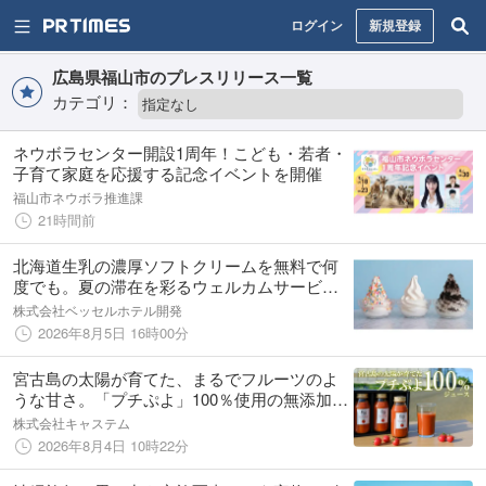
ログイン
新規登録
広島県福山市のプレスリリース一覧
カテゴリ：
ネウボラセンター開設1周年！こども・若者・
子育て家庭を応援する記念イベントを開催
福山市ネウボラ推進課
21時間前
北海道生乳の濃厚ソフトクリームを無料で何
度でも。夏の滞在を彩るウェルカムサービス
開始 ～ベッセルホテルカンパーナすすきの
株式会社ベッセルホテル開発
～
2026年8月5日 16時00分
宮古島の太陽が育てた、まるでフルーツのよ
うな甘さ。「プチぷよ」100％使用の無添加ト
マトジュースを新発売
株式会社キャステム
2026年8月4日 10時22分