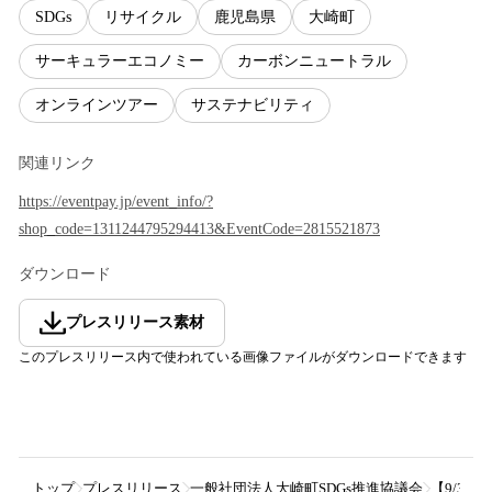
SDGs
リサイクル
鹿児島県
大崎町
サーキュラーエコノミー
カーボンニュートラル
オンラインツアー
サステナビリティ
関連リンク
https://eventpay.jp/event_info/?
shop_code=1311244795294413&EventCode=2815521873
ダウンロード
プレスリリース素材
このプレスリリース内で使われている画像ファイルがダウンロードできます
トップ
プレスリリース
一般社団法人大崎町SDGs推進協議会
​​【9/