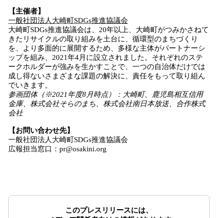
【主催者】
一般社団法人大崎町SDGs推進協議会
大崎町SDGs推進協議会は、20年以上、⼤崎町がつみかさねて
きたリサイクルの取り組みを土台に、循環型のまちづくり
を、より多面的に展開するため、多様な主体がパートナーシ
ップを組み、2021年4月に設立されました。それぞれのステ
ークホルダーが強みを⽣かすことで、一つの自治体だけでは
成し得ないさまざまな課題の解決に、責任をもって取り組ん
でいきます。
参画団体（※2021年度8月時点）：大崎町、鹿児島相互信用
金庫、株式会社そらのまち、株式会社南日本放送、合作株式
会社
【お問い合わせ先】
一般社団法人大崎町SDGs推進協議会
広報担当窓口：pr@osakini.org
このプレスリリースには、