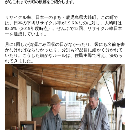
がらこれまでの町の軌跡をご紹介します。
み
込
リサイクル率、日本一のまち・鹿児島県大崎町。この町で
み
は、日本の平均リサイクル率が19.6％なのに対し、大崎町は
中
82.6%（2019年度時点）。ぜんぶで13回、リサイクル率日本
で
一を達成しています。
す
月に1回しか資源ごみ回収の日がなかったり、袋にも名前を書
かなければならなかったり、分別も27品目に細かく分かれて
いたり。こうした細かなルールは、住民主導で考え、決めら
れてきました。