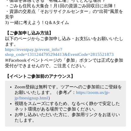
・循環を体感できる「有機工場」ってどんな場所？
・ごみも住民も大集合！月1回の資源ごみ回収日に出陣！
・資源の交差点「そおリサイクルセンター」の“出荷”風景を
見学
3) 一緒に考えよう！Q＆Aタイム
【ご参加申し込み方法】
以下のページからご参加申し込み・お支払いをお願いいたし
ます。
https://eventpay.jp/event_info/?
shop_code=1311244795294413&EventCode=2815521873
※Facebookイベントページの「参加」ボタンでは正式な参加
受付ができませんので、ご注意ください。
【イベントご参加前のアナウンス】
Zoom登録は無料です。ツアーへのご参加前にご登録を
お願いいたします。（参考🔗：
https://zoom.us/jp-
jp/freesignup.html
）
視聴をスムーズにするため、なるべく静かで安定した
ネット環境がある場所でご参加ください。
お申し込みいただいた方に、参加用リンクをお送りい
たします。