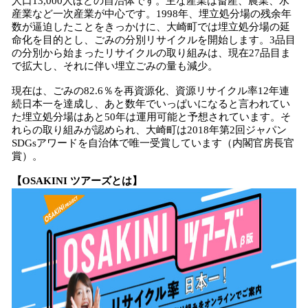
人口13,000人ほどの自治体です。主な産業は畜産、農業、水
産業など一次産業が中心です。1998年、埋立処分場の残余年
数が逼迫したことをきっかけに、大崎町では埋立処分場の延
命化を目的とし、ごみの分別リサイクルを開始します。3品目
の分別から始まったリサイクルの取り組みは、現在27品目ま
で拡大し、それに伴い埋立ごみの量も減少。
現在は、ごみの82.6％を再資源化、資源リサイクル率12年連
続日本一を達成し、あと数年でいっぱいになると言われてい
た埋立処分場はあと50年は運用可能と予想されています。そ
れらの取り組みが認められ、大崎町は2018年第2回ジャパン
SDGsアワードを自治体で唯一受賞しています（内閣官房長官
賞）。
【OSAKINI ツアーズとは】