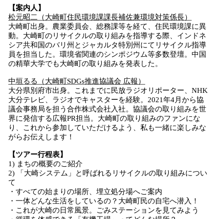
【案内人】
松元昭二（大崎町住民環境課課長補佐兼環境対策係長）
大崎町出身。農業委員会、総務課等を経て、住民環境課に異
動。大崎町のリサイクルの取り組みを指導する際、インドネ
シア共和国のバリ州とジャカルタ特別州にてリサイクル指導
員を担当した。環境省関連のシンポジウム等多数登壇。中国
の精華大学でも大崎町の取り組みを発表した。
中垣るる（大崎町SDGs推進協議会 広報）
大分県別府市出身。これまでに民放ラジオリポーター、NHK
大分テレビ、ラジオでキャスターを経験。2021年4月から協
議会事務局を担う合作株式会社入社。協議会の取り組みを世
界に発信する広報PR担当。大崎町の取り組みのファンにな
り、これから参加していただけるよう、私も一緒に楽しみな
がらお伝えします！
【ツアー行程表】
1) まちの概要のご紹介
2) 「大崎システム」と呼ばれるリサイクルの取り組みについ
て
・すべての始まりの場所、埋立処分場へご案内
・一体どんな生活をしているの？大崎町民の自宅へ潜入！
・これが大崎の日常風景。ごみステーションを見てみよう