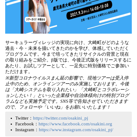
サーキュラーヴィレッジの実現に向け、大崎町がどのような
過去・今・未来を描いてきたのかを学び、体感していただく
プログラムです。今まで培ってきたリサイクルの背景と現在
の取り組みをご紹介。β版では、今後正式版をリリースするに
あたり、お試しツアーとして、一足先に特別価格でご参加い
ただけます。
※新型コロナウイルスまん延の影響で、現地ツアーは受入停
止中のため、オンラインツアーのみ実施しております。今後
は「大崎システムを取り入れたい」「大崎町とコラボレーシ
ョンしたい！」といった企業様や自治体様向けの特別プログ
ラムなども実施予定です。SNS等で告知させていただきます
ので、フォローや「いいね」をお願いいたします！
Twitter：
https://twitter.com/osakini_pj
Facebook：
https://www.facebook.com/osakini.org
Instagram：
https://www.instagram.com/osakini_pj/