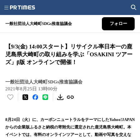
一般社団法人大崎町SDGs推進協議会
フォロー
​​【9/3(金) 14:00スタート】リサイクル率日本一の鹿
児島県大崎町の取り組みを学ぶ「OSAKINI ツアー
ズ」β版 オンラインで開催！
一般社団法人大崎町SDGs推進協議会
2021年8月25日 13時00分
い
い
ね
！
8月24日（火）に、カーボンニュートラルをテーマにしたYahoo!JAPAN
数
からの企業版ふるさと納税の寄附先に選定された鹿児島県大崎町。本
を
イベントでは、有料のオンラインツアーとして、動画や写真を交えな
読