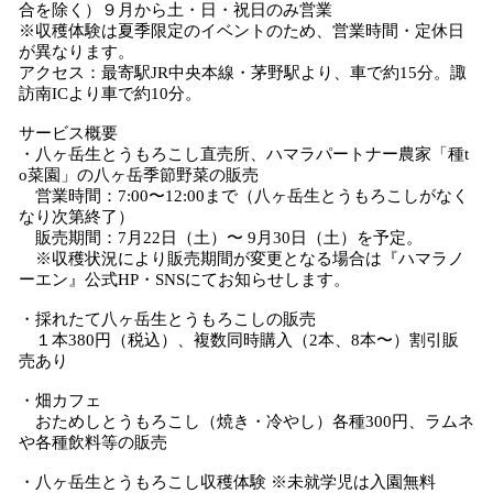
合を除く）９月から土・日・祝日のみ営業
※収穫体験は夏季限定のイベントのため、営業時間・定休日
が異なります。
アクセス：最寄駅JR中央本線・茅野駅より、車で約15分。諏
訪南ICより車で約10分。
サービス概要
・八ヶ岳生とうもろこし直売所、ハマラパートナー農家「種t
o菜園」の八ヶ岳季節野菜の販売
営業時間：7:00〜12:00まで（八ヶ岳生とうもろこしがなく
なり次第終了）
販売期間：7月22日（土）〜 9月30日（土）を予定。
※収穫状況により販売期間が変更となる場合は『ハマラノ
ーエン』公式HP・SNSにてお知らせします。
・採れたて八ヶ岳生とうもろこしの販売
１本380円（税込）、複数同時購入（2本、8本〜）割引販
売あり
・畑カフェ
おためしとうもろこし（焼き・冷やし）各種300円、ラムネ
や各種飲料等の販売
・八ヶ岳生とうもろこし収穫体験 ※未就学児は入園無料