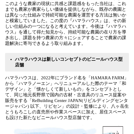
このような農家の現状に共感と課題感をもった当社は、これ
までも農家が農家らしい価値を提供しながら、既存の農園と
は異なった仕組みで持続可能な農園を運営する方法は無いか
と模索していました。この度の『ハマラハウス』は、その新
しい仕組みの一つになると考えています。今後は『ハマラハ
ウス』を通して得た知見から、持続可能な農園の在り方を導
き出し、課題を持つ農家の方々にシェアすることで農家の課
題解決に寄与できるよう取り組みます。
ハマラハウスは新しいコンセプトのビニールハウス型
店舗
ハマラハウスは、2022年にブランド名を「HAMARA FARM」
から「ハマラノーエン」へリニューアルした際のテーマ「和
デザイン」と「懐かしくて新しいもの」をコンセプトとし
て、同じ地元長野県で国内の古材・古道具のリユース提案や
販売をする「ReBuilding Center JAPAN(リビルディングセンタ
ージャパン) 以下、リビセン」の設計・監修により、八ヶ岳生
とうもろこしの直売所や作業スペースに加え、居住スペース
も設けた新たなビニールハウス型店舗です。