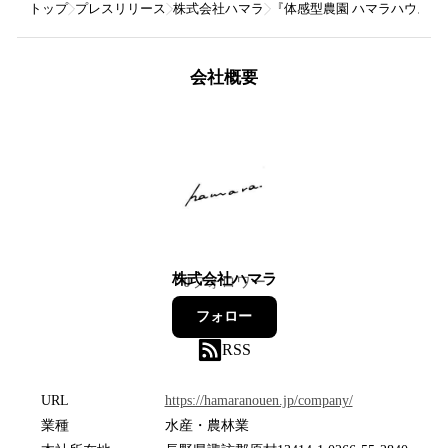
トップ
プレスリリース
株式会社ハマラ
『体感型農園 ハマラハウス』 
会社概要
株式会社ハマラ
0
フォロワー
フォロー
RSS
URL
https://hamaranouen.jp/company/
業種
水産・農林業