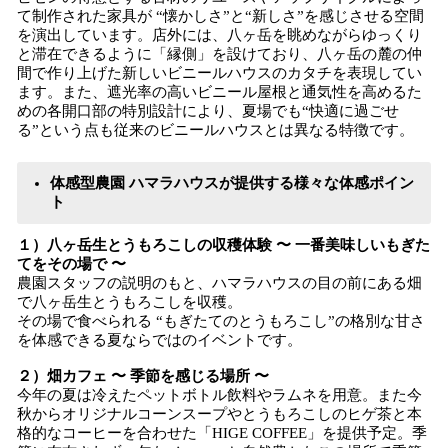
て制作された家具が “懐かしさ”と“新しさ”を感じさせる空間
を演出しています。店外には、八ヶ岳を眺めながらゆっくり
と滞在できるように「縁側」を設けており、八ヶ岳の麓の仲
間で作り上げた新しいビニールハウスのカタチを表現してい
ます。また、遮光率の高いビニール屋根と通気性を高めるた
めの各開口部の特別設計により、夏場でも“快適に過ごせ
る”という点も従来のビニールハウスとは異なる特徴です。
体感型農園 ハマラハウスが提供する様々な体感ポイン
ト
１）八ヶ岳生とうもろこしの収穫体験 〜 一番美味しいもぎた
てをその場で 〜
農園スタッフの説明のもと、ハマラハウスの目の前にある畑
で八ヶ岳生とうもろこしを収穫。
その場で食べられる “もぎたてのとうもろこし”の格別な甘さ
を体感できる夏ならではのイベントです。
２）畑カフェ 〜 季節を感じる場所 〜
今年の夏は冷えたペットボトル飲料やラムネを用意。また今
秋からオリジナルコーンスープやとうもろこしのヒゲ茶と本
格的なコーヒーを合わせた「HIGE COFFEE」を提供予定。季