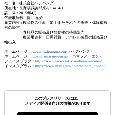
社 名 : 株式会社ベジパング
所在地 : 長野県諏訪郡原村13414-1
設 立 : 2015年4月
代表取締役 : 折井 祐介
事業内容 : 農産物の生産、加工またそれらの販売・体験型農
園の経営
食料品の販売及び飲食物の移動販売
農業用資材、日用雑貨、アパレル製品の販売及び
輸出入
ホームページ :
https://vezipangu.com/
（べジパング）
ホームページ :
https://hamaranouen.jp/
（ハマラノーエン）
フェイスブック：
https://www.facebook.com/hamaranouen/
インスタグラム：
https://www.instagram.com/hamara_nouen/
このプレスリリースには、
メディア関係者向けの情報があります