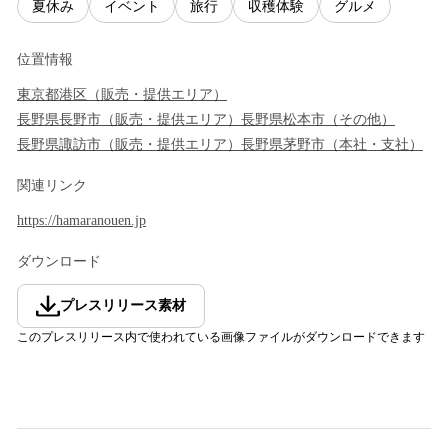
夏休み
イベント
旅行
収穫体験
グルメ
位置情報
東京都
港区
（
販売・提供エリア
）
長野県
長野市
（
販売・提供エリア
）
長野県
松本市
（
その他
）
長野県
諏訪市
（
販売・提供エリア
）
長野県
茅野市
（
本社・支社
）
関連リンク
https://hamaranouen.jp
ダウンロード
プレスリリース素材
このプレスリリース内で使われている画像ファイルがダウンロードできます