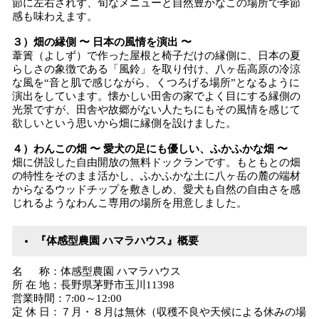
節に左右されず、旬なメニューと自然豊かなこの場所で季節
感も味わえます。
３）畑の縁側 〜 日本の風情を演出 〜
葦簀（よしず）で作った屋根と椅子だけの縁側に、日本の夏
らしさの象徴である「風鈴」を取り付け、八ヶ岳高原の冷涼
な風を“音と肌で感じながら、くつろげる場所”となるように
演出をしています。懐かしい田舎の家でよく目にする縁側の
光景ですが、田舎や故郷がない人たちにもその風情を感じて
欲しいという思いから畑に縁側を設けました。
４）わんこの畑 〜 愛犬の足にも優しい、ふかふかな畑 〜
畑に併設した自由開放の無料ドックランです。もともとの畑
の特性をそのまま活かし、ふかふかな土に八ヶ岳の麓の端材
からなるウッドチップを敷きしめ、愛犬も自然の自由さを感
じれるようなわんこ専用の場所を用意しました。
『体感型農園 ハマラハウス』概要
名 称：体感型農園 ハマラハウス
所 在 地：長野県茅野市玉川11398
営業時間：7:00～12:00
定 休 日：７月・８月は無休（収穫不良や天候による休みの場