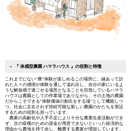
『 体感型農園 ハマラハウス 』の役割と特徴
これまでにない“農”体験が楽しめるこの場所に、縁あって訪
れた人々の感情が体験を通して溢れ出し、自分の家にいるよ
うな解放感で過ごせる場所となることを目指しているハマラ
ハウスは農園としての作業場でありながら、その土地の農園
だからこそできる“体験価値の創出をする場”として機能しつ
つ、社会に左右されず持続可能な新しい農園のかたちを実証
するための役割も担っています。
農家の高齢化や人手不足により十分な農業生産活動ができ
ず、次の収穫のための資金が用意できないといった経済的な
理由から農地を持て余し、離農する農家が増加しています。