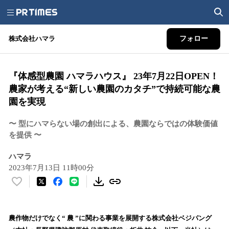
株式会社ハマラ
フォロー
『体感型農園 ハマラハウス』 23年7月22日OPEN！
農家が考える“新しい農園のカタチ”で持続可能な農
園を実現
〜 型にハマらない場の創出による、農園ならではの体験価値
を提供 〜
ハマラ
2023年7月13日 11時00分
い
い
ね
！
農作物だけでなく“ 農 ”に関わる事業を展開する株式会社ベジパング