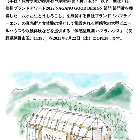
数
（本社：長野県諏訪郡原村 代表取締役：折井 祐介 以下、当社）は、
を
信州ブランドアワード2022 NAGANO GOOD DESIGN 部門 部門賞を獲
読
得した「八ヶ岳生とうもろこし」を展開する自社ブランド『ハマラノ
み
ーエン』の直売所と食体験の場として常設される新感覚の大型ビニー
込
ルハウスや収穫体験などを提供する『体感型農園 ハマラハウス』（長
み
野県茅野市玉川11398）を2023年7月22日（土）にOPENします。
中
で
す