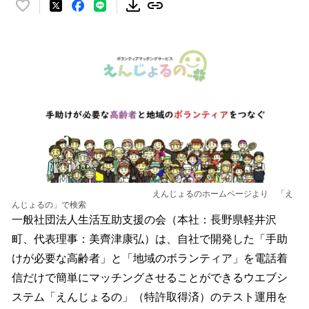
い
い
ね
！
数
を
読
み
込
み
中
で
す
えんじょるのホームページより 「え
んじょるの」で検索
一般社団法人生活互助支援の会（本社：長野県軽井沢
町、代表理事：美齊津康弘）は、自社で開発した「手助
けが必要な高齢者」と「地域のボランティア」を電話着
信だけで簡単にマッチングさせることができるウエブシ
ステム「えんじょるの」（特許取得済）のテスト運用を