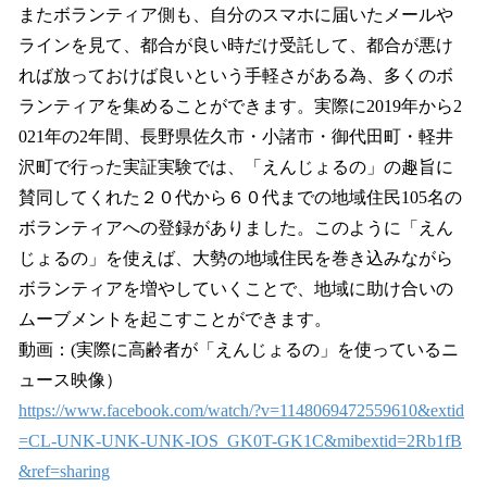
またボランティア側も、自分のスマホに届いたメールや
ラインを見て、都合が良い時だけ受託して、都合が悪け
れば放っておけば良いという手軽さがある為、多くのボ
ランティアを集めることができます。実際に2019年から2
021年の2年間、長野県佐久市・小諸市・御代田町・軽井
沢町で行った実証実験では、「えんじょるの」の趣旨に
賛同してくれた２０代から６０代までの地域住民105名の
ボランティアへの登録がありました。このように「えん
じょるの」を使えば、大勢の地域住民を巻き込みながら
ボランティアを増やしていくことで、地域に助け合いの
ムーブメントを起こすことができます。
動画：(実際に高齢者が「えんじょるの」を使っているニ
ュース映像）
https://www.facebook.com/watch/?v=1148069472559610&extid
=CL-UNK-UNK-UNK-IOS_GK0T-GK1C&mibextid=2Rb1fB
&ref=sharing