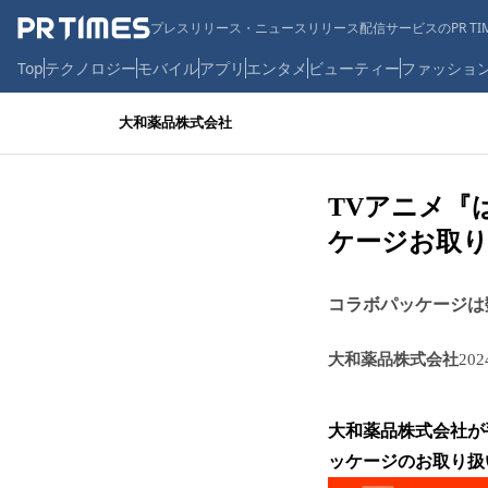
プレスリリース・ニュースリリース配信サービスのPR TIM
Top
テクノロジー
モバイル
アプリ
エンタメ
ビューティー
ファッショ
大和薬品株式会社
TVアニメ『
ケージお取
コラボパッケージは
大和薬品株式会社
20
大和薬品株式会社が
ッケージのお取り扱