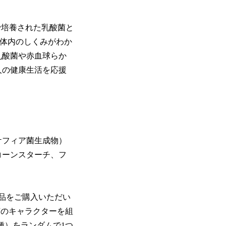
で培養された乳酸菌と
、体内のしくみがわか
乳酸菌や赤血球らか
人の健康生活を応援
ケフィア菌生成物）
コーンスターチ、フ
商品をご購入いただい
菌のキャラクターを組
種）をランダムで1つ