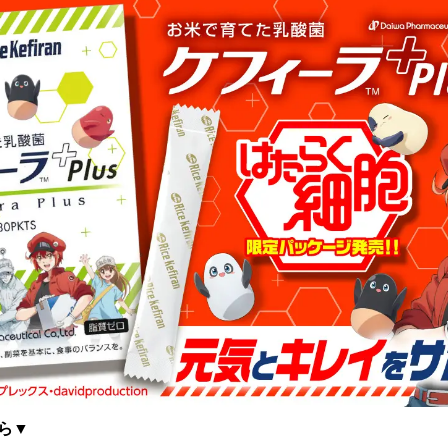
読
み
込
み
中
で
す
ら▼