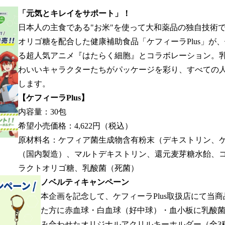
「元気とキレイをサポート」！
日本人の主食である"お米"を使って大和薬品の独自技術
オリゴ糖を配合した健康補助食品「ケフィーラPlus」が
る超人気アニメ『はたらく細胞』とコラボレーション。
わいいキャラクターたちがパッケージを彩り、すべての
します。
【ケフィーラPlus】
内容量：30包
希望小売価格：4,622円（税込）
原材料名：ケフィア菌生成物含有粉末（デキストリン、
（国内製造）、マルトデキストリン、還元麦芽糖水飴、
ラクトオリゴ糖、乳酸菌（死菌）
ノベルティキャンペーン
本企画を記念して、ケフィーラPlus取扱店にて当
た方に赤血球・白血球（好中球）・血小板に乳酸
み合わせたオリジナルアクリルキーホルダー（全3