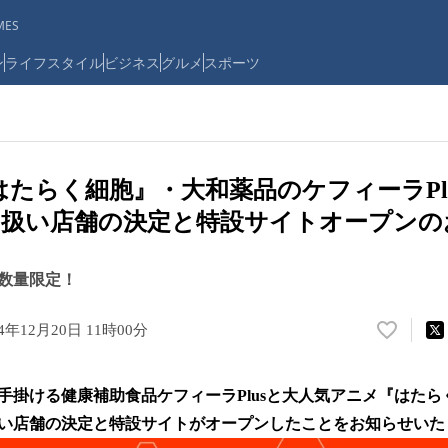
ES
ン
ライフスタイル
ビジネス
グルメ
スポーツ
はたらく細胞』・大和薬品のケフィーラPl
り扱い店舗の決定と特設サイトオープンの
数量限定！
24年12月20日 11時00分
い
い
ね
手掛ける健康補助食品ケフィーラPlusと大人気アニメ『はた
！
数
い店舗の決定と特設サイトがオープンしたことをお知らせいた
を