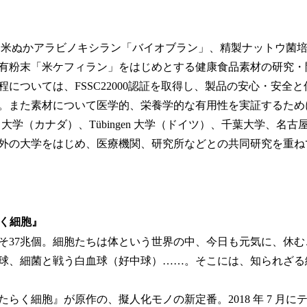
米ぬかアラビノキシラン「バイオブラン」、精製ナットウ菌培養
有粉末「米ケフィラン」をはじめとする健康食品素材の研究・
については、FSSC22000認証を取得し、製品の安心・安全
。また素材について医学的、栄養学的な有用性を実証するために、U
ter 大学（カナダ）、Tübingen 大学（ドイツ）、千葉大学、
外の大学をはじめ、医療機関、研究所などとの共同研究を重ね
らく細胞』
そ37兆個。細胞たちは体という世界の中、今日も元気に、休む
球、細菌と戦う白血球（好中球）……。そこには、知られざる
らく細胞』が原作の、擬人化モノの新定番。2018 年 7 月に