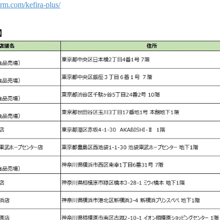
rm.com/kefira-plus/
】