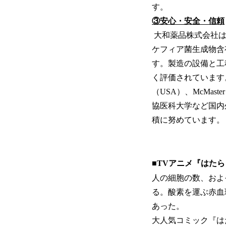
す。
③安心・安全・信頼
大和薬品株式会社は
ケフィア菌生成物含
す。製造の設備と工程
く評価されています
（USA）、McMas
協医科大学など国内
積に努めています。
■TVアニメ『はた
人の細胞の数、およ
る。酸素を運ぶ赤血
あった。
大人気コミック『はた