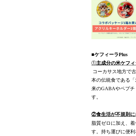
■ケフィーラPlus
①
主成分の米ケフィ
コーカサス地方で古
本の伝統食である「
来のGABAやペプ
す。
②食生活が不規則に
脂質ゼロに加え、着
す。持ち運びに便利