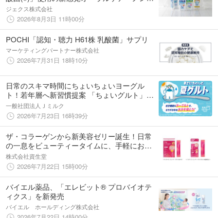
ルコールでやさしくケアするラクレッシュシ
ジェクス株式会社
リーズ』新フレーバー発売＆商品リニューア
2026年8月3日 11時00分
ル
POCHI「認知・聴力 H61株 乳酸菌」サプリ
マーケティングパートナー株式会社
2026年7月31日 18時10分
日常のスキマ時間にちょいちょいヨーグル
ト！若年層へ新習慣提案 「ちょいグルト」今
夏に始動
一般社団法人Ｊミルク
2026年7月23日 16時39分
ザ・コラーゲンから新美容ゼリー誕生！日常
の一息をビューティータイムに、手軽におい
しく美の土台ケア ～2026年8月21日（金）
株式会社資生堂
発売～
2026年7月22日 15時00分
バイエル薬品、「エレビット® プロバイオテ
ィクス」を新発売
バイエル ホールディング株式会社
2026年7月22日 14時00分