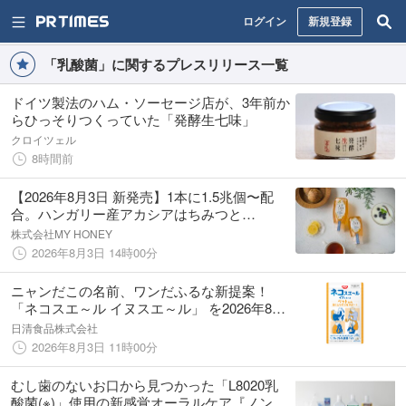
ログイン
新規登録
「乳酸菌」に関するプレスリリース一覧
ドイツ製法のハム・ソーセージ店が、3年前か
らひっそりつくっていた「発酵生七味」
クロイツェル
8時間前
【2026年8月3日 新発売】1本に1.5兆個〜配
合。ハンガリー産アカシアはちみつと
「nanoECF」乳酸菌が出会った、からだに優
株式会社MY HONEY
しい「毎日の乳酸菌はちみつ」
2026年8月3日 14時00分
ニャンだこの名前、ワンだふるな新提案！
「ネコスエ～ル イヌスエ～ル」 を2026年8月
3日(月)に新発売
日清食品株式会社
2026年8月3日 11時00分
むし歯のないお口から見つかった「L8020乳
酸菌(※)」使用の新感覚オーラルケア『ノンア