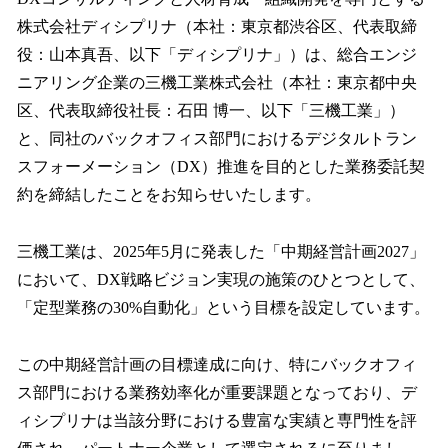
数
株式会社ディシプリナ（本社：東京都渋谷区、代表取締
を
役：山本真吾、以下「ディシプリナ」）は、総合エンジ
読
み
ニアリング企業の三機工業株式会社（本社：東京都中央
込
区、代表取締役社長：石田 博一、以下「三機工業」）
み
と、同社のバックオフィス部門におけるデジタルトラン
中
で
スフォーメーション（DX）推進を目的とした業務委託契
す
約を締結したことをお知らせいたします。
三機工業は、2025年5月に発表した「中期経営計画2027」
において、DX戦略ビジョン実現の施策のひとつとして、
「定型業務の30%自動化」という目標を設定しています。
この中期経営計画の目標達成に向け、特にバックオフィ
ス部門における業務効率化が重要課題となっており、デ
ィシプリナは当該分野における豊富な実績と専門性を評