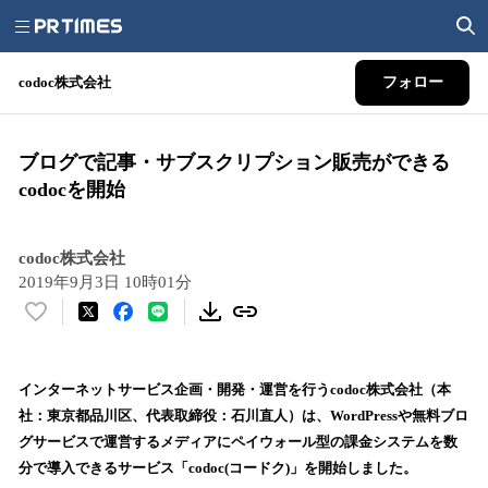
codoc株式会社
フォロー
ブログで記事・サブスクリプション販売ができる
codocを開始
codoc株式会社
2019年9月3日 10時01分
い
い
ね
！
インターネットサービス企画・開発・運営を行うcodoc株式会社（本
数
社：東京都品川区、代表取締役：石川直人）は、WordPressや無料ブロ
を
グサービスで運営するメディアにペイウォール型の課金システムを数
読
分で導入できるサービス「codoc(コードク)」を開始しました。
み