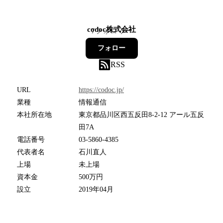
codoc株式会社
7
フォロワー
フォロー
RSS
URL
https://codoc.jp/
業種
情報通信
本社所在地
東京都品川区西五反田8-2-12 アール五反
田7A
電話番号
03-5860-4385
代表者名
石川直人
上場
未上場
資本金
500万円
設立
2019年04月