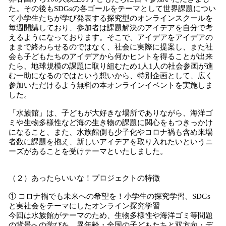
た。その後もSDGsの各ゴールをテーマとして世界課題につい
て小学生たちが学び発表する探究型のオンラインスクールを
毎週開講しており、参加者は課題解決のアイデアを自分で考
えるようになっております。そこで、アイデアをアイデアの
ままで終わらせるのではなく、社会に実際に提案し、また社
会も子どもたちのアイデアから何かヒントを得ることが出来
たら、地球規模の課題に取り組むため1人1人の社会参画が進
む一助になるのではという想いから、特別企画として、広く
参加いただけるよう無料の本オンラインイベントを実施しま
した。
「水族館」は、子どもが大好きな場所でありながら、海洋ゴ
ミや生物多様性など海の生き物の課題に関心をもつきっかけ
になること、また、水族館側も少子化やコロナ禍も含め来場
者数に課題を抱え、新しいアイデアを取り入れたいというニ
ーズがあることを受けテーマといたしました。
（２）あったらいいな！プロジェクトの特徴
① コロナ禍でも未来への希望を！小学生の探究学習、SDGs
と実社会をテーマにしたオンライン探究学習
今回は水族館がテーマのため、生物多様性や海洋ゴミ等問題
の背景への学びを、異年齢・全国の子どもたちと双方向・デ