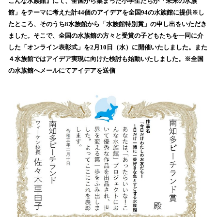
こんな水族館』にて、全国から集まった小学生たちが「未来の水族
読
館」をテーマに考えた計44個のアイデアを全国94の水族館に提供※し
み
たところ、そのうち8水族館から「水族館特別賞」の申し出をいただき
込
ました。そこで、全国の水族館の方々と受賞の子どもたちを一同に介
み
した「オンライン表彰式」を2月10日（水）に開催いたしました。また
中
で
４水族館ではアイデア実現に向けた検討も始動いたしました。※全国
す
の水族館へメールにてアイデアを送信