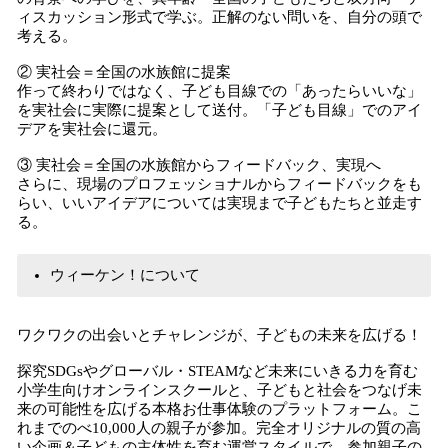
ィスカッション形式で学ぶ。正解のない問いを、自分の頭で
考える。
② 実社会＝全国の水族館に提案
作って終わりではなく、子ども目線での「あったらいいな」
を実社会に実際に提案として送付。「子ども目線」でのアイ
デアを実社会に還元。
③ 実社会＝全国の水族館からフィードバック、実現へ
さらに、現場のプロフェッショナルからフィードバックをも
らい、いいアイデアについては実現まで子どもたちと並走す
る。
ウィーケン！について
ワクワクの出会いとチャレンジが、子どもの未来を広げる！
探究SDGsやグローバル・STEAMなど未来にいきる力を育む
小学生向けオンラインスクールと、子どもと社会をつなげ未
来の可能性を広げる本格お仕事体験のプラットフォーム。こ
れまでのべ10,000人の親子が参加。完全オリジナルの質の高
い企画＆子どもの主体性を育む運営スタイルで、参加親子の