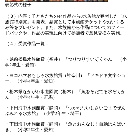
表彰式の様子
（３）内容：子どもたちの44作品から8水族館が選考した「水
族館特別賞」を発表。副賞として水族館チケットやぬいぐる
み等をプレゼント。また、水族館から作品についてのフィー
ドバックや、作品の実現に向けて参加者で意見交換を実施。
（４）受賞作品一覧：
・越前松島水族館賞（福井） 「つりつりすいぞくかん」 （小
学2年生・愛知）
・ヨコハマおもしろ水族館賞（神奈川） 「ドキドキ文字ショ
ー」 （小学4年生・愛知）
・栃木県なかがわ水遊園賞（栃木） 「魚をそだてる水ぞくか
ん」 （小学4年生・群馬）
・下田海中水族館賞（静岡） 「つかれないしさいごまでぜん
ぶみれる水族館」 （小学2年生・埼玉）
・下田海中水族館賞（静岡） 「魚とおんなじ！自動はんばい
き」 （小学2年生・愛知）