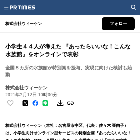
株式会社ウィーケン
フォロー
小学生４４人が考えた 『あったらいいな！こんな
水族館』をオンラインで表彰
全国８カ所の水族館が特別賞を授与、実現に向けた検討も始
動
株式会社ウィーケン
2021年2月12日 10時00分
い
い
ね
！
株式会社ウィーケン（本社：名古屋市中区、代表：佐々木 亜由子）
数
は、小学生向けオンライン型サービスの特別企画『あったらいいな！
を