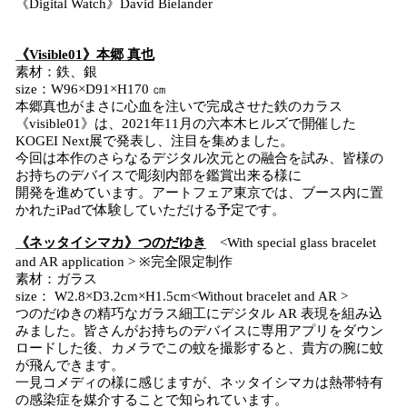
《Digital Watch》David Bielander
《Visible01》
本郷
真也
素材：鉄、銀
size：W96×D91×H170 ㎝
本郷真也がまさに心血を注いで完成させた鉄のカラス
《visible01》は、2021年11月の六本木ヒルズで開催した
KOGEI Next展で発表し、注目を集めました。
今回は本作のさらなるデジタル次元との融合を試み、皆様の
お持ちのデバイスで彫刻内部を鑑賞出来る様に
開発を進めています。アートフェア東京では、ブース内に置
かれたiPadで体験していただける予定です。
《ネッタイシマカ》
つのだゆき
<With special glass bracelet
and AR application > ※完全限定制作
素材：ガラス
size： W2.8×D3.2cm×H1.5cm<Without bracelet and AR >
つのだゆきの精巧なガラス細工にデジタル AR 表現を組み込
みました。皆さんがお持ちのデバイスに専用アプリをダウン
ロードした後、カメラでこの蚊を撮影すると、貴方の腕に蚊
が飛んできます。
一見コメディの様に感じますが、ネッタイシマカは熱帯特有
の感染症を媒介することで知られています。