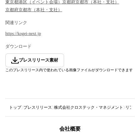
東京都
港区
（
イベント会場
）
京都府
京都市
（
本社・支社
）
京都府
京都市
（
本社・支社
）
関連リンク
https://kogei-next.jp
ダウンロード
プレスリリース素材
このプレスリリース内で使われている画像ファイルがダウンロードできます
トップ
プレスリリース
株式会社クロステック・マネジメント
リアル
会社概要