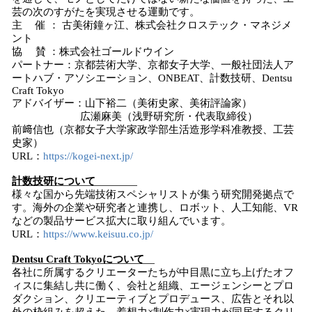
芸の次のすがたを実現させる運動です。
主 催 ： 古美術鐘ヶ江、株式会社クロステック・マネジメ
ント
協 賛 ：株式会社ゴールドウイン
パートナー：京都芸術大学、京都女子大学、一般社団法人ア
ートハブ・アソシエーション、ONBEAT、計数技研、Dentsu
Craft Tokyo
アドバイザー：山下裕二（美術史家、美術評論家）
広瀬麻美（浅野研究所・代表取締役）
前﨑信也（京都女子大学家政学部生活造形学科准教授、工芸
史家）
URL：
https://kogei-next.jp/
計数技研について
様々な国から先端技術スペシャリストが集う研究開発拠点で
す。海外の企業や研究者と連携し、ロボット、人工知能、VR
などの製品サービス拡大に取り組んでいます。
URL：
https://www.keisuu.co.jp/
Dentsu Craft Tokyo
について
各社に所属するクリエーターたちが中目黒に立ち上げたオフ
ィスに集結し共に働く、会社と組織、エージェンシーとプロ
ダクション、クリエーティブとプロデュース、広告とそれ以