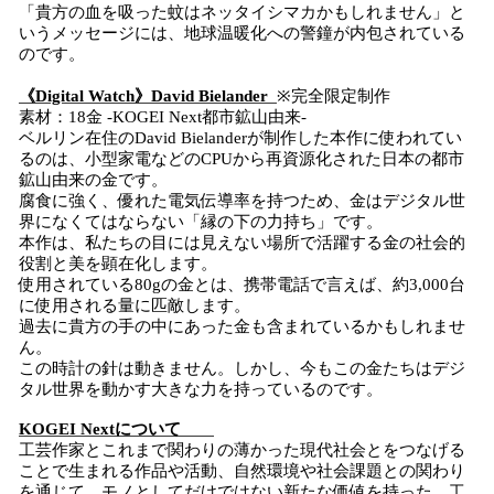
「貴方の血を吸った蚊はネッタイシマカかもしれません」と
いうメッセージには、地球温暖化への警鐘が内包されている
のです。
《
Digital Watch》
David Bielander
※完全限定制作
素材：18金 -KOGEI Next都市鉱山由来-
ベルリン在住のDavid Bielanderが制作した本作に使われてい
るのは、小型家電などのCPUから再資源化された日本の都市
鉱山由来の金です。
腐食に強く、優れた電気伝導率を持つため、金はデジタル世
界になくてはならない「縁の下の力持ち」です。
本作は、私たちの目には見えない場所で活躍する金の社会的
役割と美を顕在化します。
使用されている80gの金とは、携帯電話で言えば、約3,000台
に使用される量に匹敵します。
過去に貴方の手の中にあった金も含まれているかもしれませ
ん。
この時計の針は動きません。しかし、今もこの金たちはデジ
タル世界を動かす大きな力を持っているのです。
KOGEI
N
ext
について
工芸作家とこれまで関わりの薄かった現代社会とをつなげる
ことで生まれる作品や活動、自然環境や社会課題との関わり
を通じて、モノとしてだけではない新たな価値を持った、工