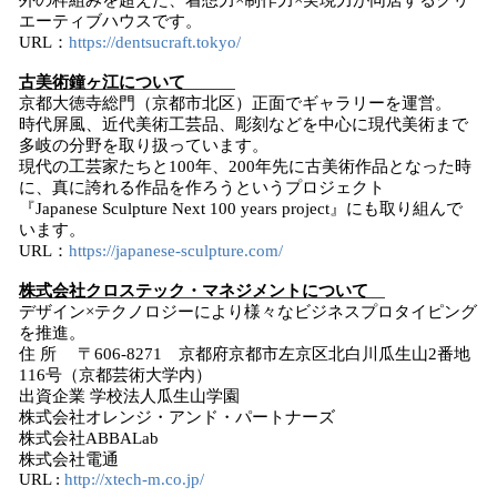
外の枠組みを超えた、着想力×制作力×実現力が同居するクリ
エーティブハウスです。
URL：
https://dentsucraft.tokyo/
古美術鐘ヶ江
について
京都大徳寺総門（京都市北区）正面でギャラリーを運営。
時代屏風、近代美術工芸品、彫刻などを中心に現代美術まで
多岐の分野を取り扱っています。
現代の工芸家たちと100年、200年先に古美術作品となった時
に、真に誇れる作品を作ろうというプロジェクト
『Japanese Sculpture Next 100 years project』にも取り組んで
います。
URL：
https://japanese-sculpture.com/
株式会社クロステック・マネジメント
について
デザイン×テクノロジーにより様々なビジネスプロタイピング
を推進。
住 所 〒606-8271 京都府京都市左京区北白川瓜生山2番地
116号（京都芸術大学内）
出資企業 学校法人瓜生山学園
株式会社オレンジ・アンド・パートナーズ
株式会社ABBALab
株式会社電通
URL :
http://xtech-m.co.jp/