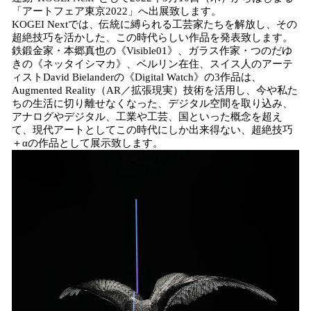
込
「アートフェア東京2022」へ出展致します。
み
KOGEI Nextでは、伝統に縛られる工芸家たちを解放し、その
中
超絶技巧を活かした、この時代らしい作品を発表致します。
鉄鍛金家・本郷真也の《Visible01》、ガラス作家・つのだゆ
で
きの《ネッタイシマカ》、ベルリン在住、スイス人のアーテ
す
ィストDavid Bielanderの《Digital Watch》の3作品は、
Augmented Reality（AR／拡張現実）技術を活用し、今や私た
ちの生活に切り離せなくなった、デジタル空間を取り込み、
アナログやデジタル、工業や工芸、国といった概念を超え
て、現代アートとしてこの時代にしか出来得ない、超絶技巧
＋αの作品として展示致します。