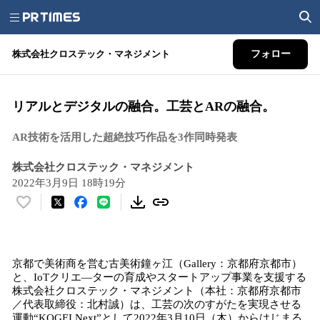
株式会社クロステック・マネジメント
フォロー
リアルとデジタルの融合。工芸とARの融合。
AR技術を活用した超絶技巧作品を3作同時発表
株式会社クロステック・マネジメント
2022年3月9日 18時19分
い
い
ね
！
京都で美術商を営む古美術鐘ヶ江（Gallery：京都府京都市）
数
と、IoTクリエ―ターの育成やスタートアップ事業を支援する
を
株式会社クロステック・マネジメント（本社：京都府京都市
読
／代表取締役：北村誠）は、工芸の次のすがたを実現させる
み
運動“KOGEI Next”として2022年3月10日（木）からはじまる