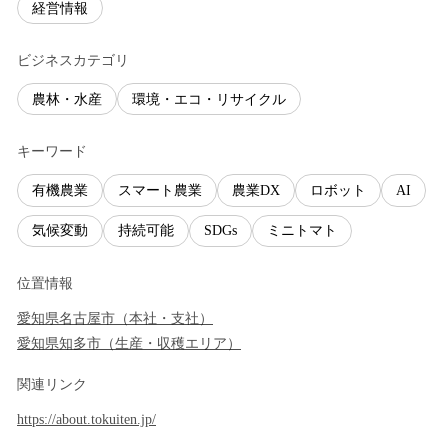
経営情報
ビジネスカテゴリ
農林・水産
環境・エコ・リサイクル
キーワード
有機農業
スマート農業
農業DX
ロボット
AI
気候変動
持続可能
SDGs
ミニトマト
位置情報
愛知県
名古屋市
（
本社・支社
）
愛知県
知多市
（
生産・収穫エリア
）
関連リンク
https://about.tokuiten.jp/