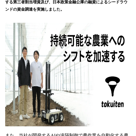
する第三者割当増資及び、日本政策金融公庫の融資によるシードラウ
み
ンドの資金調達を実施しました。
込
み
中
で
す
また、当社が開発するAIや遠隔制御で農作業を自動化する農