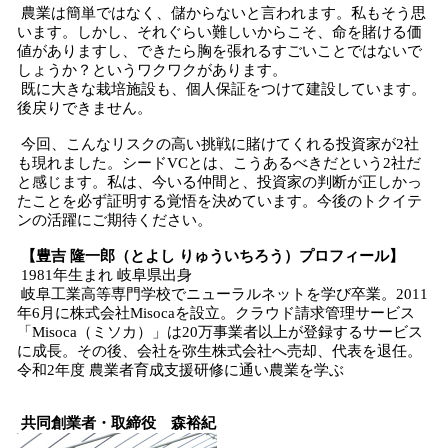
農業は簡単ではなく、儲からないと言われます。私もそう思
います。しかし、それぐらい難しいからこそ、命を賭ける価
値がありますし、できたら胸を張れるすごいことではないで
しょうか？というワクワクがあります。
既に大きな栽培施設も、個人保証をつけて建設しています。
後戻りできません。
今回、こんなリスクの高い挑戦に賭けてくれる投資家が2社
も現れました。シードVCとは、こうあるべきだという2社だ
と感じます。私は、今いる仲間と、投資家の判断が正しかっ
たことを必ず証明する覚悟を決めています。今後のトクイテ
ンの活躍にご期待ください。
【豊吉 隆一郎（とよし りゅういちろう）プロフィール】
1981年生まれ 岐阜県出身
岐阜工業高等専門学校でニューラルネットを学び卒業。2011
年6月に株式会社Misocaを設立。クラウド請求管理サービス
「Misoca（ミソカ）」は20万事業者以上が登録するサービス
に成長。その後、会社を弥生株式会社へ売却、代表を退任。
令和2年度 農業者育成支援研修に通い農業を学ぶ
共同創業者・取締役 森裕紀