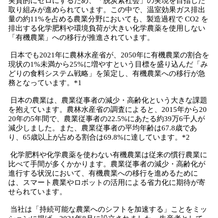
実質的にゼロにするため、「脱炭素社会」の実現を目指した
取り組みが進められています。この中で、温室効果ガス排出
量の約11%を占める農業分野においても、製造過程で CO2 を
排出する化学肥料や環境負荷が大きい化学農薬を使用しない
「有機農業」への移行が推進されています。
日本でも2021年に農林水産省が、2050年に有機農業の割合を
現状の1%未満から25%に増やすという目標を盛り込んだ「み
どりの食料システム戦略」を策定し、有機農業への移行が急
務となっています。*1
日本の農業は、農業従事者の減少・高齢化という大きな課題
を抱えています。農林水産省の調査によると、2015年から20
20年の5年間で、農業従事者の22.5%にあたる約39万6千人が
減少しました。また、農業従事者の平均年齢は67.8歳であ
り、65歳以上が占める割合は69.8%に達しています。*2
化学肥料や化学農薬を使わない有機農業は従来の慣行農業に
比べて手間が多くかかります。農業従事者の減少・高齢化が
進行する状況において、有機農業への移行を進めるために
は、スマート農業やロボットの活用による省力化に期待が寄
せられています。
当社は「持続可能な農業へのシフトを加速する」ことをミッ