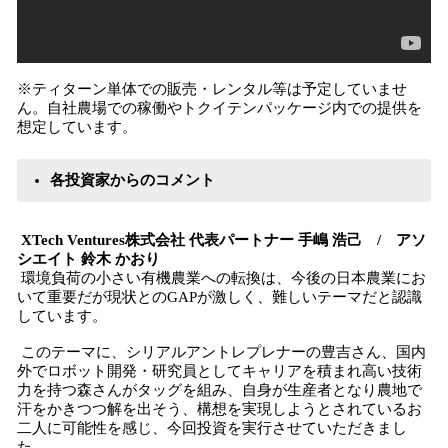
※ティターン単体での販売・レンタル等は予定していませ
ん。自社農場での稼働やトクイテンパッケージ内での提供を
想定しています。
各投資家からのコメント
XTech Ventures株式会社 代表パートナー 手嶋 浩己 / アソ
シエイト 鈴木 かおり
環境負荷の小さい有機農業への転換は、今後の日本農業にお
いて重要だが現状とのGAPが激しく、難しいテーマだと認識
しています。
このテーマに、シリアルアントレプレナーの豊吉さん、国内
外でロボット開発・研究員としてキャリアを積まれ高い技術
力を持つ森さんがタッグを組み、自身が生産者となり農地で
汗をかきつつ解を出そう、構想を実現しようとされているお
二人に可能性を感じ、今回投資を実行させていただきまし
た。