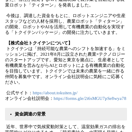
業ロボット「ティターン」を発表しました。
今後は、調達した資金をもとに、ロボットエンジニアや生産
スタッフなどの人材を採用し、農業ロボット「ティターン」
の開発、ロボットやAIを活用して有機農業の自動化を実現す
る「トクイテンパッケージ」の開発に注力していきます。
【株式会社トクイテンについて】
トクイテンは「持続可能な農業へのシフトを加速する」をミ
ッションに掲げ、2021年8月に設立された農業×テクノロジー
のスタートアップです。愛知と東京を拠点に、生産者として
有機農業を営みながらAIとロボットによる有機農業の自動化
を目指しています。トクイテンでは未来の農業を一緒に作る
仲間を募集中です。オンライン会社説明会に気軽にご応募く
ださい。
公式サイト：
https://about.tokuiten.jp/
オンライン会社説明会：
https://forms.gle/2i6sMGU7pSe8wya78
資金調達の背景
近年、世界中で気候変動対策として、温室効果ガスの排出を