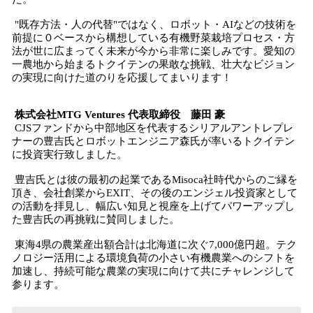
"既存方法・人の代替"ではなく、ロボット・AIなどの技術を
前提に０ベースから構想している有機野菜栽培プロセス・方
法が世に広まってく未来が今から非常に楽しみです。愛知の
一農地から始まるトクイテンの果敢な挑戦、壮大なビジョン
の実現に向けた道のりを応援してまいります！
株式会社MTG Ventures 代表取締役 藤田 豪
CJSファンドから中部地区を代表するシリアルアントレプレ
ナーの豊吉氏とロボットエンジニア森氏が率いるトクイテン
に投資実行致しました。
豊吉氏とは彼の最初の起業であるMisoca社時代からのご縁を
頂き、会社創業からEXIT、その後のエンジェル投資家として
の活動を拝見し、幅広い知見と視座を上げてパワーアップし
た豊吉氏の再挑戦に賛同しました。
東海4県の農業産出額合計は北海道に次ぐ7,000億円超。テク
ノロジー活用による環境負荷の小さい有機農業へのシフトを
加速し、持続可能な農業の実現に向けて共にチャレンジして
参ります。