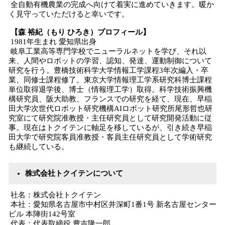
全自動有機農業の完成へ向けて着実に進めていきます。暖か
く見守っていただけると幸いです。
【森 裕紀（もり ひろき）プロフィール】
1981年生まれ 愛知県出身
岐阜工業高等専門学校でニューラルネットを学び、それ以
来、人間やロボットの学習、認知、発達、運動制御について
研究を行う。豊橋技術科学大学情報工学課程3年次編入・卒
業、同修士課程修了。東京大学情報理工学系研究科博士課程
単位取得退学後、博士（情報理工学）取得。科学技術振興機
構研究員、阪大助教、フランスでの研究を経て、現在、早稲
田大学次世代ロボット研究機構AIロボット研究所尾形哲也研
究室にて研究院准教授・主任研究員として研究開発活動に従
事。現在はトクイテンに軸足を移しているが、引き続き早稲
田大学で研究院客員准教授・客員主任研究員として学術研究
も継続している。
株式会社トクイテンについて
社名：株式会社トクイテン
本社：愛知県名古屋市中村区井深町1番1号 新名古屋センター
ビル 本陣街142号室
代表：代表取締役 豊吉隆一郎