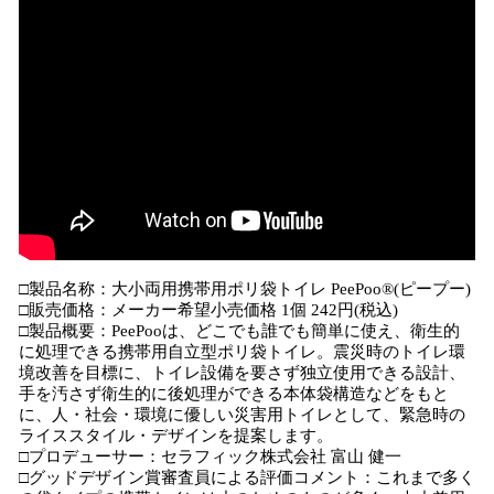
□製品名称：大小両用携帯用ポリ袋トイレ PeePoo®︎(ピープー)
□販売価格：メーカー希望小売価格 1個 242円(税込)
□製品概要：PeePooは、どこでも誰でも簡単に使え、衛生的
に処理できる携帯用自立型ポリ袋トイレ。震災時のトイレ環
境改善を目標に、トイレ設備を要さず独立使用できる設計、
手を汚さず衛生的に後処理ができる本体袋構造などをもと
に、人・社会・環境に優しい災害用トイレとして、緊急時の
ライススタイル・デザインを提案します。
□プロデューサー：セラフィック株式会社 富山 健一
□グッドデザイン賞審査員による評価コメント：これまで多く