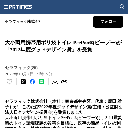
セラフィック株式会社
フォロー
大小両用携帯用ポリ袋トイレ PeePoo®︎(ピープー)が
「2022年度グッドデザイン賞」を受賞
セラフィック(株)
2022年10月7日 15時15分
い
い
ね
セラフィック
株式会社（本社：東京都
中央区
、代表：
廣田
雅
！
子
）
が
、
このたび
2022
年度グッドデザイン賞(主催：公益財団
数
法人日本デザイン振興会)を受賞しました。
を
大小両用携帯用ポリ袋トイレPeePoo®︎(ピープー)は、
3.11
震災
読
時のトイレ環境
課題の
改善を目標に、
既存の簡易トイレの利
み