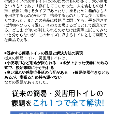
の袋タイプの携帯トイレは小のためのものが多く、大小兼用
というものはあまり存在してこなかった。大を含むものは大
抵、便器に掛けるタイプであったり、座るために箱的なもの
を用意するものが殆どで、携帯するものとしては少し大掛か
りであった。またこの商品は後処理に関しても、手を汚さず
に汚物をひっくり返し、そのまま燃えるゴミとして廃棄でき
る。どこまで匂いが封じられるのかだけは実際に試してみな
いと分からないが、このサイズに収まるトイレとして画期的
な商品である。
■既存する簡易
トイレ
の課題と解決方法の実現
従来の簡易トイレ、災害用トイレは、
●小便専用など用途が限られる ●水が止まった便器にめ込み
式で、後始末時に手が汚れる
●臭い漏れや感染症蔓延の心配がある
●簡易便器付きなども
あるが、嵩張るため持ち運べない
などの課題がありました。