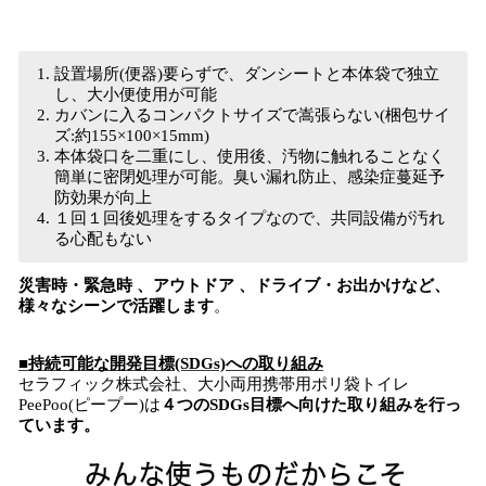
設置場所(便器)要らずで、ダンシートと本体袋で独立
し、大小便使用が可能
カバンに入るコンパクトサイズで嵩張らない(梱包サイ
ズ:約155×100×15mm)
本体袋口を二重にし、使用後、汚物に触れることなく
簡単に密閉処理が可能。臭い漏れ防止、感染症蔓延予
防効果が向上
１回１回後処理をするタイプなので、共同設備が汚れ
る心配もない
災害時・緊急時 、アウトドア 、ドライブ・お出かけなど、
様々なシーンで活躍します
。
■持続可能な開発目標
(SDGs)
への取り組み
セラフィック株式会社、大小両用携帯用ポリ袋トイレ
PeePoo(ピープー)は
４つのSDGs目標へ向けた取り組みを行っ
ています。