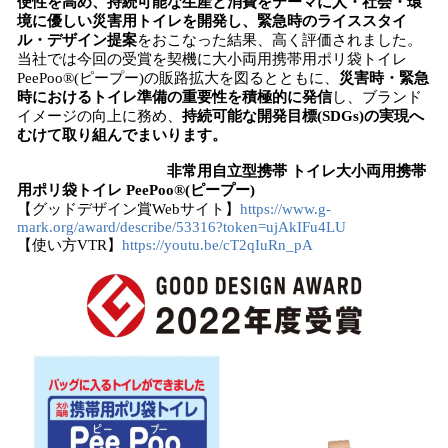
便性を高め、持続可能な生産と消費をテーマに
人・社会・環
込
境
に優しい
災害用トイレ
を開発
し
、緊急時のライススタイ
み
ル・デザイン
提案
をおこなった結果、高く評価されました。
中
当社では今回の受賞を契機に大小両用携帯用ポリ袋トイレ
で
PeePoo®︎(ピープー)の販路拡大を図るとともに、
災害時
・緊急
時
におけるトイレ準備の重要性を積極的に発信
し、ブランド
す
イメージの向上に務め、
持続可能な開発目標
(SDGs)
の実現へ
むけて
取り組んでまいります。
非常用自立型携帯
トイレ
大小両用携帯
用ポリ袋トイレ
PeePoo
®
(
ピープー
)
【グッドデザイン賞Webサイト】
https://www.g-
mark.org/award/describe/53316?token=ujAkIFu4LU
【使い方VTR】
https://youtu.be/cT2qIuRn_pA