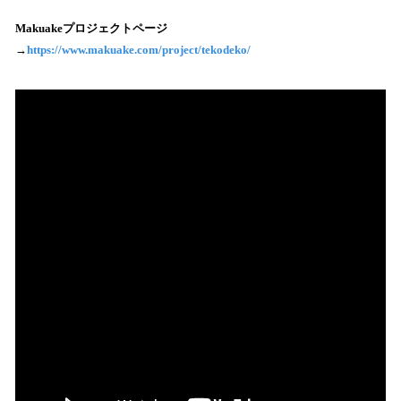
Makuakeプロジェクトページ
→
https://www.makuake.com/project/tekodeko/