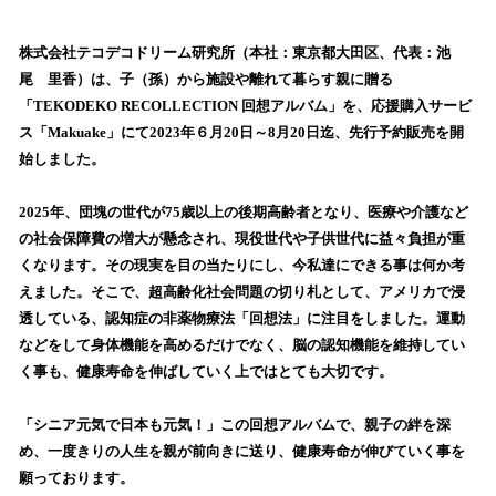
い
ね
！
株式会社テコデコドリーム研究所（本社：東京都大田区、代表：池
数
尾 里香）は、子（孫）から施設や離れて暮らす親に贈る
を
「TEKODEKO RECOLLECTION 回想アルバム」を、応援購入サービ
読
ス「Makuake」にて2023年６月20日～8月20日迄、先行予約販売を開
み
始しました。
込
み
2025年、団塊の世代が75歳以上の後期高齢者となり、医療や介護など
中
で
の社会保障費の増大が懸念され、現役世代や子供世代に益々負担が重
す
くなります。その現実を目の当たりにし、今私達にできる事は何か考
えました。そこで、超高齢化社会問題の切り札として、アメリカで浸
透している、認知症の非薬物療法「回想法」に注目をしました。運動
などをして身体機能を高めるだけでなく、脳の認知機能を維持してい
く事も、健康寿命を伸ばしていく上ではとても大切です。
「シニア元気で日本も元気！」この回想アルバムで、親子の絆を深
め、一度きりの人生を親が前向きに送り、健康寿命が伸びていく事を
願っております。