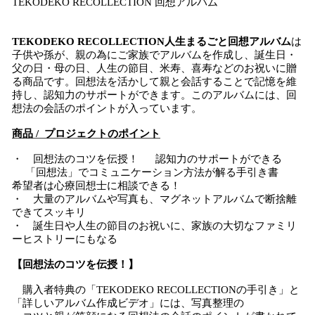
TEKODEKO RECOLLECTION 回想アルバム
TEKODEKO RECOLLECTION人生まるごと回想アルバム
は
子供や孫が、親の為にご家族でアルバムを作成し、誕生日・
父の日・母の日、人生の節目、米寿、喜寿などのお祝いに贈
る商品です。回想法を活かして親と会話することで記憶を維
持し、認知力のサポートができます。このアルバムには、回
想法の会話のポイントが入っています。
商品 / プロジェクトのポイント
・ 回想法のコツを伝授！ 認知力のサポートができる
「回想法」でコミュニケーション方法が解る手引き書
希望者は心療回想士に相談できる！
・ 大量のアルバムや写真も、マグネットアルバムで断捨離
できてスッキリ
・ 誕生日や人生の節目のお祝いに、家族の大切なファミリ
ーヒストリーにもなる
【回想法のコツを伝授！】
購入者特典の「TEKODEKO RECOLLECTIONの手引き」と
「詳しいアルバム作成ビデオ」には、写真整理の