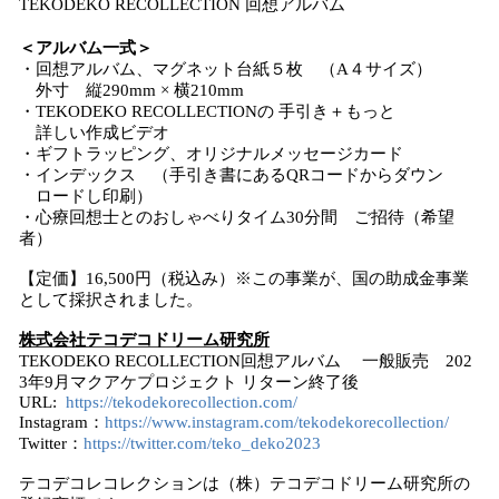
TEKODEKO RECOLLECTION 回想アルバム
＜アルバム⼀式＞
・回想アルバム、マグネット台紙５枚 （A４サイズ）
外寸 縦290mm × 横210mm
・TEKODEKO RECOLLECTIONの 手引き＋もっと
詳しい作成ビデオ
・ギフトラッピング、オリジナルメッセージカード
・インデックス （手引き書にあるQRコードからダウン
ロードし印刷）
・心療回想士とのおしゃべりタイム30分間 ご招待（希望
者）
【定価】16,500円（税込み）※この事業が、国の助成金事業
として採択されました。
株式会社テコデコドリーム研究所
TEKODEKO RECOLLECTION回想アルバム 一般販売 202
3年9月マクアケプロジェクト リターン終了後
URL:
https://tekodekorecollection.com/
Instagram：
https://www.instagram.com/tekodekorecollection/
Twitter：
https://twitter.com/teko_deko2023
テコデコレコレクションは（株）テコデコドリーム研究所の