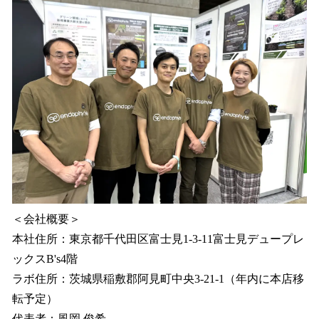
＜会社概要＞
本社住所：東京都千代田区富士見1-3-11富士見デュープレ
ックスB's4階
ラボ住所：茨城県稲敷郡阿見町中央3-21-1（年内に本店移
転予定）
代表者：風岡 俊希