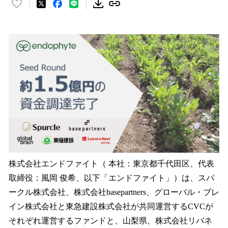
い
い
ね
！
数
を
読
み
込
み
中
で
す
株式会社エンドファイト（ 本社：東京都千代田区、代表
取締役：風岡 俊希、以下「エンドファイト」）は、スパ
ークル株式会社、株式会社basepartners、グローバル・ブレ
イン株式会社と東急建設株式会社が共同運営するCVCが
それぞれ運営するファンドと、山梨県、株式会社リバネ