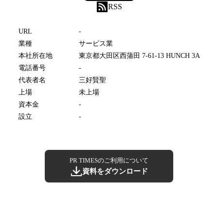
RSS
URL
-
業種
サービス業
本社所在地
東京都大田区西蒲田 7-61-13 HUNCH 3A
電話番号
-
代表者名
三好賢聖
上場
未上場
資本金
-
設立
-
PR TIMESのご利用について
資料をダウンロード