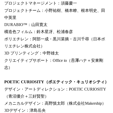
プロジェクトマネージメント：須藤慶一
プロジェクトチーム：小野祐樹、橋本瞭、根本明史、田
中英里
DURABIO™：山田寛太
構造色フィルム：鈴木星冴、松浦春彦
ポリエチレン：阿部一成・黒川菜摘・古川千尋（日本ポ
リエチレン株式会社）
3D プリンティング：中野雄太
クリエイティブサポート：Office io（𠮷澤ハナ＋安東剛
志）
POETIC CURIOSITY（ポエティック・キュリオシティ）
デザイン・アートディレクション：POETIC CURIOSITY
（青沼優介＋三好賢聖）
メカニカルデザイン：高野慎太郎（株式会社Makership）
3Dデザイン：津島岳央