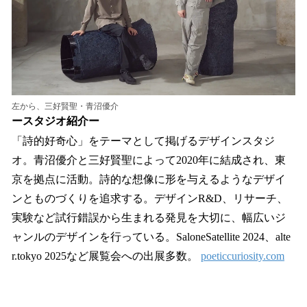
左から、三好賢聖・青沼優介
ースタジオ紹介ー
「詩的好奇心」をテーマとして掲げるデザインスタジ
オ。青沼優介と三好賢聖によって2020年に結成され、東
京を拠点に活動。詩的な想像に形を与えるようなデザイ
ンとものづくりを追求する。デザインR&D、リサーチ、
実験など試行錯誤から生まれる発見を大切に、幅広いジ
ャンルのデザインを行っている。SaloneSatellite 2024、alte
r.tokyo 2025など展覧会への出展多数。
poeticcuriosity.com