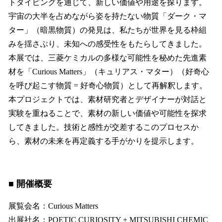
トタイピングを通じて、新しい価値や用途を探ります。
宇宙の大半を占めながら姿を持たない物質「ダーク・マ
ター」（暗黒物質）の発見は、私たちが世界を見る枠組
みを揺さぶり、未知への感受性をもたらしてきました。
本展では、三菱ケミカルの多様な可能性を秘めた先進素
材を「Curious Matters」（キュリアス・マター）（好奇心
を呼び起こす物質 = 好奇心物質）として再解釈します。
本プロジェクトでは、素材研究者とデザイナーが対話と
実験を重ねることで、素材の新しい価値や可能性を探求
してきました。技術と感性が交差するこのプロセスか
ら、素材の未来を再定義する手がかりを提示します。
■ 開催概要
展覧会名：Curious Matters
出展社名：POETIC CURIOSITY + MITSUBISHI CHEMIC