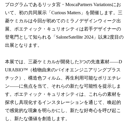
プログラムであるリッタ宮・MoscaPartners Variationsにお
いて、初の共同展示「Curious Matters」を開催します。三
菱ケミカルは今回が初めてのミラノデザインウィーク出
展、ポエティック・キュリオシティは若手デザイナーの
登竜門として知られる「SaloneSatellite 2024」以来2度目の
出展となります。
本展では、三菱ケミカルが開発した3つの先進素材——D
URABIO™（植物由来のバイオエンジニアリングプラス
チック）、構造色フィルム、再生利用可能なポリエチレ
ン——に焦点を当て、それらの新たな可能性を提示しま
す。ポエティック・キュリオシティは、これらの素材を
探求し具現化するインスタレーションを通じて、喚起的
で感覚的な現象を明らかにし、新たな好奇心を呼び起こ
し、新たな価値を創造します。