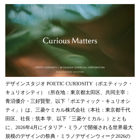
ね
！
数
を
読
み
込
み
中
で
す
デザインスタジオ POETIC CURIOSITY（ポエティック・
キュリオシティ）（所在地：東京都太田区、共同主宰：
青沼優介・三好賢聖、以下「ポエティック・キュリオシ
ティ」）は、三菱ケミカル株式会社（本社：東京都千代
田区、社長：筑本 学、以下「三菱ケミカル」）ととも
に、2026年4月にイタリア・ミラノで開催される世界最大
規模のデザインの祭典・ミラノデザインウィーク2026の