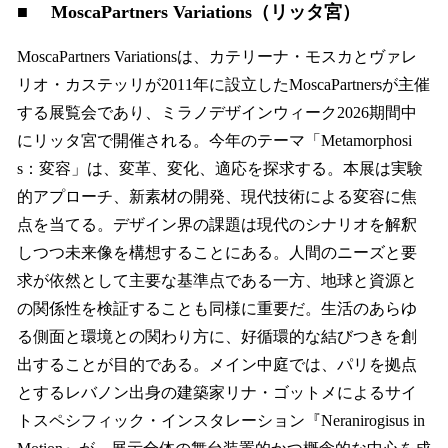
■ MoscaPartners Variations（リッタ宮）
MoscaPartners Variationsは、カテリーナ・モスカとヴァレ
リオ・カステッリが2011年に設立したMoscaPartnersが主催
する展覧会であり、ミラノデザインウィーク2026期間中
にリッタ宮で開催される。今年のテーマ「Metamorphosi
s：変容」は、変革、変化、適応を探求する。本展は実験
的アプローチ、新素材の開発、現代技術による変容に焦
点を当てる。デザイン界の課題は現代のシナリオを解釈
しつつ未来像を構想することにある。人間のニーズと要
求が依然として主要な基準点である一方、地球と資源と
の関係性を検証することも同様に重要だ。生活のあらゆ
る側面と環境との関わり方に、好循環的な結びつきを創
出することが目的である。メイン中庭では、パリを拠点
とするレバノン出身の建築家リナ・ゴットメによるサイ
トスペシフィック・インスタレーション『Neranirogisus in