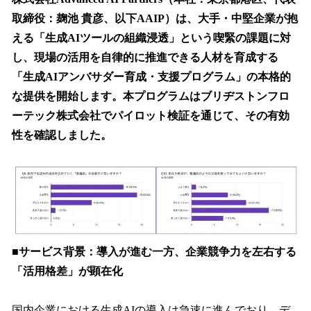
数
取締役：麹池 貴彦、以下AAIP）は、大手・中堅企業が抱
を
える「生成AIツールの組織浸透」という喫緊の課題に対
読
み
し、現場の活用を自律的に推進できる人材を育成する
込
「生成AIアンバサダー育成・支援プログラム」の本格的
み
な提供を開始します。本プログラムはブリヂストンフロ
中
で
ーテック株式会社でパイロット検証を通じて、その有効
す
性を確認しました。
■サービス背景：導入が進む一方、企業競争力を左右する
「活用格差」が顕在化
国内企業における生成AIの導入は急速に進んでおり、デ