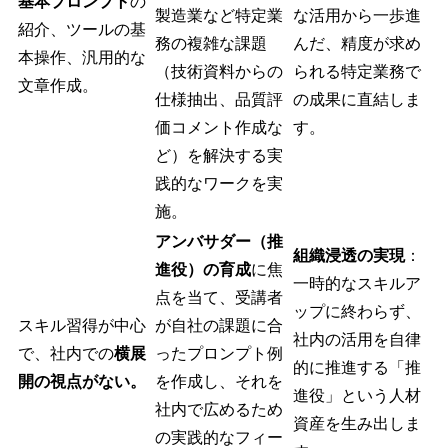
基本プロンプト
の
製造業など特定業
な活用から一歩進
紹介、ツールの基
務の複雑な課題
んだ、精度が求め
本操作、汎用的な
（技術資料からの
られる特定業務で
文章作成。
仕様抽出、品質評
の成果に直結しま
価コメント作成な
す。
ど）を解決する実
践的なワークを実
施。
アンバサダー（推
組織浸透の実現
：
進役）の育成
に焦
一時的なスキルア
点を当て、受講者
ップに終わらず、
スキル習得が中心
が自社の課題に合
社内の活用を自律
で、社内での
横展
ったプロンプト例
的に推進する「推
開の視点がない。
を作成し、それを
進役」という人材
社内で広めるため
資産を生み出しま
の実践的なフィー