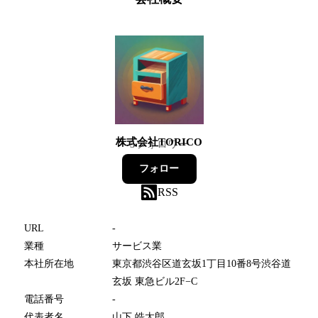
株式会社TORICO
5
フォロワー
フォロー
RSS
URL
-
業種
サービス業
本社所在地
東京都渋谷区道玄坂1丁目10番8号渋谷道
玄坂 東急ビル2F−C
電話番号
-
代表者名
山下 皓太郎