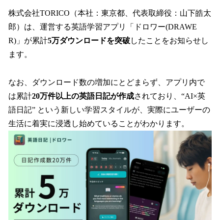
ね
！
株式会社TORICO（本社：東京都、代表取締役：山下皓太
数
郎）は、運営する英語学習アプリ「ドロワー(DRAWE
を
R)」が累計
5万ダウンロードを突破
したことをお知らせし
読
み
ます。
込
み
なお、ダウンロード数の増加にとどまらず、アプリ内で
中
で
は累計
20万件以上の英語日記が作成
されており、“AI×英
す
語日記” という新しい学習スタイルが、実際にユーザーの
生活に着実に浸透し始めていることがわかります。