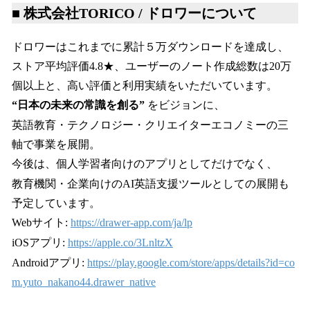
■ 株式会社TORICO / ドロワーについて
ドロワーはこれまでに累計５万ダウンロードを達成し、
ストア平均評価4.8★、ユーザーのノート作成総数は20万
個以上と、高い評価と利用実績をいただいています。
“日本の未来の常識を創る”
をビジョンに、
英語教育・テクノロジー・クリエイターエコノミーの三
軸で事業を展開。
今後は、個人学習者向けのアプリとしてだけでなく、
教育機関・企業向けのAI英語支援ツールとしての展開も
予定しています。
Webサイト:
https://drawer-app.com/ja/lp
iOSアプリ:
https://apple.co/3LnltzX
Androidアプリ:
https://play.google.com/store/apps/details?id=co
m.yuto_nakano44.drawer_native