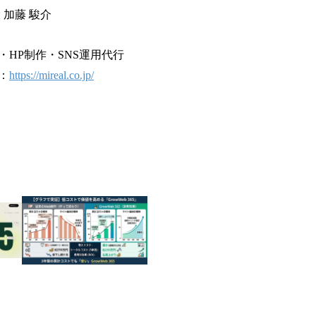
 加藤 駿介
HP制作・SNS運用代行
：
https://mireal.co.jp/