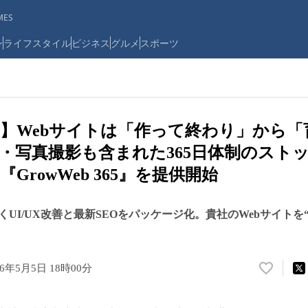
ES
ン
ライフスタイル
ビジネス
グルメ
スポーツ
】Webサイトは「作って終わり」から「
・写真撮影も含まれた365日体制のストッ
GrowWeb 365』を提供開始
UI/UX改善と最新SEOをパッケージ化。貴社のWebサイトを
26年5月5日 18時00分
い
い
ね