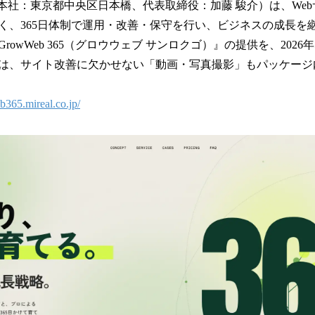
（本社：東京都中央区日本橋、代表取締役：加藤 駿介）は、We
！
数
く、365日体制で運用・改善・保守を行い、ビジネスの成長を
を
rowWeb 365（グロウウェブ サンロクゴ）』の提供を、2026
読
は、サイト改善に欠かせない「動画・写真撮影」もパッケージ
み
込
み
b365.mireal.co.jp/
中
で
す