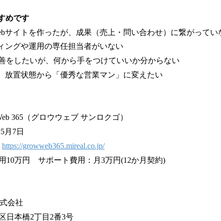
すすめです
ebサイトを作ったが、成果（売上・問い合わせ）に繋がってい
ティングや運用の専任担当者がいない
改善をしたいが、何から手をつけていいか分からない
を、放置状態から「優秀な営業マン」に変えたい
Web 365（グロウウェブ サンロクゴ）
年5月7日
https://growweb365.mireal.co.jp/
用10万円 サポート費用：月3万円(12か月契約)
株式会社
区日本橋2丁目2番3号