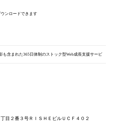
ダウンロードできます
まれた365日体制のストック型Web成長支援サービス『GrowWeb 365
２丁目２番３号ＲＩＳＨＥビルＵＣＦ４０２