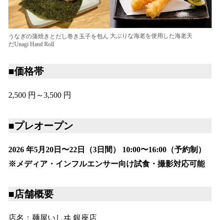
大ぶりな海老を使用した海老天
うなぎの蒲焼きとだし巻き玉子を包ん
だUnagi Hand Roll
■価格帯
2,500 円～3,500 円
■プレオープン
2026 年5月20日〜22日（3日間） 10:00〜16:00（予約制）
※メディア・インフルエンサー向け試食・撮影対応可能
■店舗概要
店名：麺屋いしヰ 銀座店