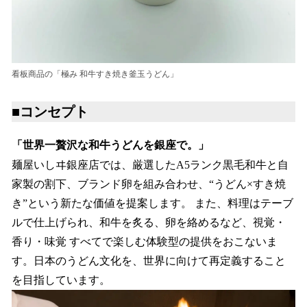
看板商品の「極み 和牛すき焼き釜玉うどん」
■コンセプト
「世界一贅沢な和牛うどんを銀座で。」
麺屋いしヰ銀座店では、厳選したA5ランク黒毛和牛と自
家製の割下、ブランド卵を組み合わせ、“うどん×すき焼
き”という新たな価値を提案します。 また、料理はテーブ
ルで仕上げられ、和牛を炙る、卵を絡めるなど、視覚・
香り・味覚 すべてで楽しむ体験型の提供をおこないま
す。日本のうどん文化を、世界に向けて再定義すること
を目指しています。