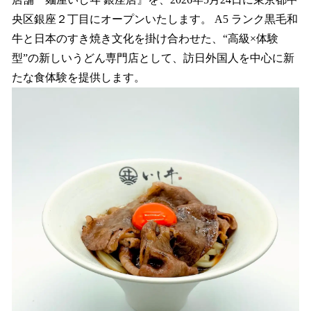
読
み
央区銀座２丁目にオープンいたします。 A5 ランク黒毛和
込
牛と日本のすき焼き文化を掛け合わせた、“高級×体験
み
型”の新しいうどん専門店として、訪日外国人を中心に新
中
で
たな食体験を提供します。
す