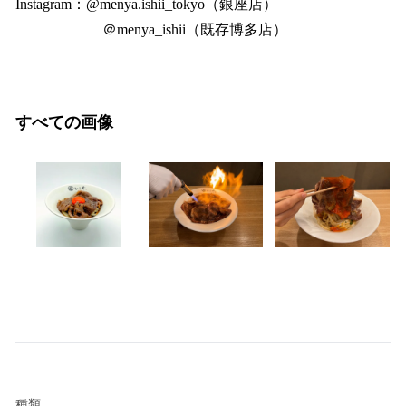
Instagram：@menya.ishii_tokyo（銀座店）
＠menya_ishii（既存博多店）
すべての画像
種類