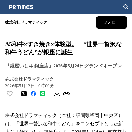
株式会社ドラマティック
フォロー
A5和牛×すき焼き×体験型。 “世界一贅沢な
和牛うどん”が銀座に誕生
『麺屋いしヰ 銀座店』2026年5月24日グランドオープン
株式会社ドラマティック
2026年5月12日 10時00分
い
い
ね
！
株式会社ドラマティック（本社：福岡県福岡市中央区）
数
は、「世界一贅沢な和牛うどん」をコンセプトとした新
を
店舗『麺屋いしヰ 銀座店』を、2026年5月24日に東京都中