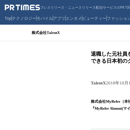
プレスリリース・ニュースリリース配信サービスのPR TIM
Top
テクノロジー
モバイル
アプリ
エンタメ
ビューティー
ファッショ
株式会社TalentX
退職した元社員
できる日本初のクラ
TalentX
2018年10月
株式会社MyRefer
『MyRefer Alum