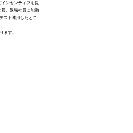
どインセンティブを提
社員、退職社員に能動
テスト運用したとこ
いります。