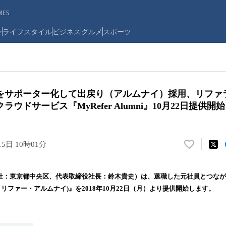
ES
ン
ライフスタイル
ビジネス
グルメ
スポーツ
をサポーター化して出戻り（アルムナイ）採用、リファ
ウドサービス『MyRefer Alumni』10月22日提供開始
15日 10時01分
い
い
ね
（本社：東京都中央区、代表取締役社長：鈴木貴史）は、退職した元社員とつな
！
ni(マイリファー・アルムナイ)』を2018年10月22日（月）より提供開始します。
数
を
読
み