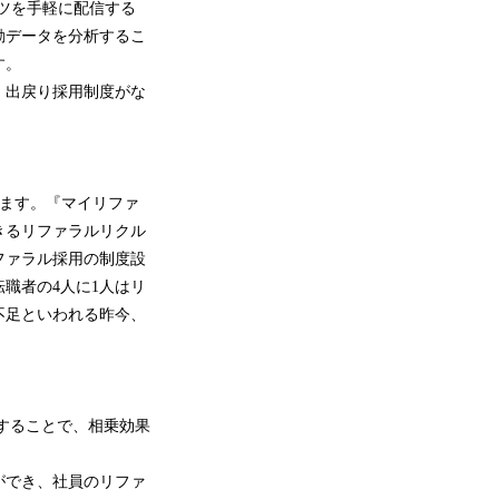
ツを手軽に配信する
動データを分析するこ
す。
、出戻り採用制度がな
います。『マイリファ
きるリファラルリクル
ファラル採用の制度設
職者の4人に1人はリ
不足といわれる昨今、
することで、相乗効果
ができ、社員のリファ