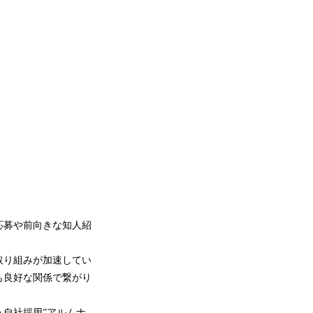
応募や前向きな知人紹
取り組みが加速してい
も良好な関係で繋がり
自社採用”アルムナ