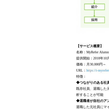
【サービス概要】
名称：MyRefer A
提供開始：2018年10
価格：月30,000円～
URL：
https://i-myrefer
特徴：
◆
つながりのある社
既存社員、退職した
析することが可能
◆
退職者
が自社のア
退職した元社員にマ