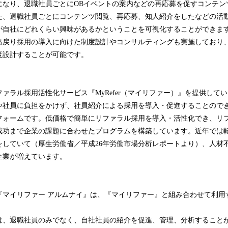
になり、退職社員ごとにOBイベントの案内などの再応募を促すコンテン
た、退職社員ごとにコンテンツ閲覧、再応募、知人紹介をしたなどの活
が自社にどれくらい興味があるかということを可視化することができま
出戻り採用の導入に向けた制度設計やコンサルティングも実施しており
度設計することが可能です。
ァラル採用活性化サービス『MyRefer（マイリファー）』を提供して
や社員に負担をかけず、社員紹介による採用を導入・促進することので
フォームです。低価格で簡単にリファラル採用を導入・活性化でき、リ
成功まで企業の課題に合わせたプログラムを構築しています。近年では転
をしていて（厚生労働省／平成26年労働市場分析レポートより）、人材
企業が増えています。
『マイリファー アルムナイ』は、『マイリファー』と組み合わせて利用
は、退職社員のみでなく、自社社員の紹介を促進、管理、分析すること