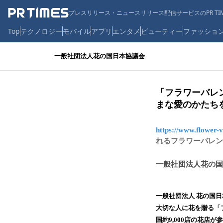
プレスリリース・ニュースリリース配信サービスのPR TIM
Top
テクノロジー
モバイル
アプリ
エンタメ
ビューティー
ファッショ
一般社団法人花の国日本協議会
「フラワーバレン
まな愛のかたち
https://www.flower-v
れるフラワーバレ
一般社団法人花の国
⼀般社団法⼈ 花の国
大切な人に花を贈る「フ
国約9,000店の花店