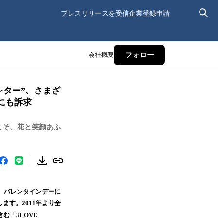
プレスリリースを受信
企業登録申請
会社概要
フォロー
レター”、さまざ
層にも訴求
こそ、花と笑顔あふ
、バレンタインデーに
ます。2011年より全
む「3LOVE