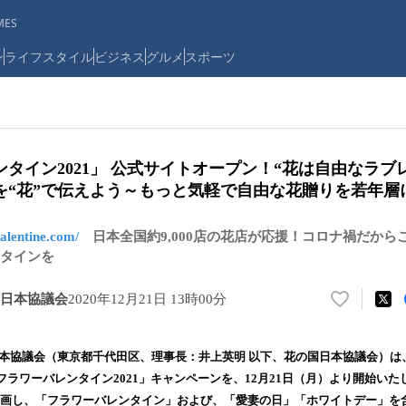
ES
ン
ライフスタイル
ビジネス
グルメ
スポーツ
タイン2021」 公式サイトオープン！“花は自由なラブ
を“花”で伝えよう～もっと気軽で自由な花贈りを若年
alentine.com/
日本全国約9,000店の花店が応援！コロナ禍だから
ンタインを
日本協議会
2020年12月21日 13時00分
い
い
ね
⽇本協議会（東京都千代田区、理事⻑：井上英明 以下、花の国⽇本協議会）は
！
ラワーバレンタイン2021」キャンペーンを、12月21日（月）より開始いたし
数
が参画し、「フラワーバレンタイン」および、「愛妻の日」「ホワイトデー」を含
を