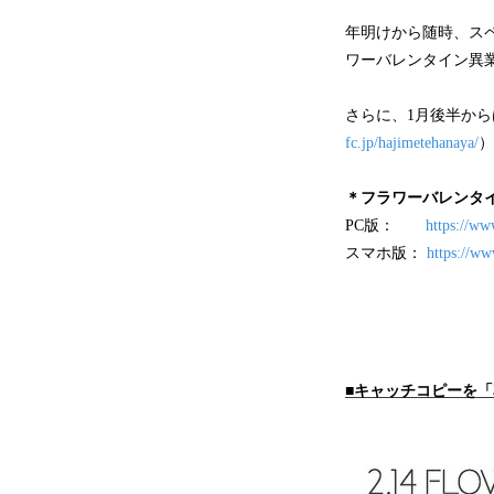
年明けから随時、ス
ワーバレンタイン異
さらに、1月後半か
fc.jp/hajimetehanaya/
）
＊フラワーバレンタ
PC版：
https://ww
スマホ版：
https://ww
■キャッチコピーを