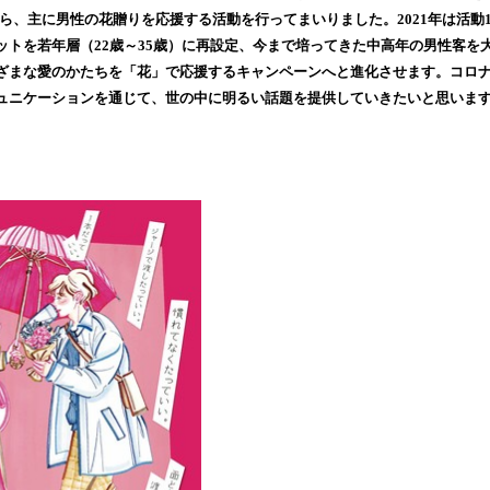
読
ながら、主に男性の花贈りを応援する活動を行ってまいりました。2021年は活動1
み
ットを若年層（22歳～35歳）に再設定、今まで培ってきた中高年の男性客を
込
ざまな愛のかたちを「花」で応援するキャンペーンへと進化させます。コロ
み
ュニケーションを通じて、世の中に明るい話題を提供していきたいと思い
中
で
す