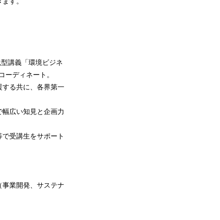
きます。
践型講義「環境ビジネ
るコーディネート。
援する共に、各界第一
で幅広い知見と企画力
等で受講生をサポート
（事業開発、サステナ