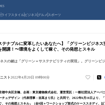
ES
ン
ライフスタイル
ビジネス
グルメ
スポーツ
ステナブルに変革したいあなたへ】「グリーンビジネス
を開講！〜環境をよくして稼ぐ、その発想とスキル
ネスの鍵は「グリーン＝サステナビリティの実現」。グリーンビ
ニスト
2022年4月20日 09時00分
い
い
ね
都中央区京橋、企画：東京建物株式会社、運営受託：一般社団法人アーバニ
！
チュデザイン（代表理事：吉高まり氏）と共同で、2022年6月16日より、
数
ぐ、その発想とスキル」（全9回＋ワークショップ形式のケーススタディ、以
を