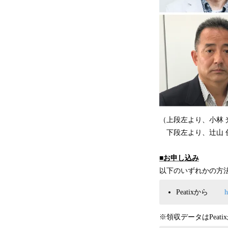
（上段左より、小林 光
下段左より、辻山 俊
■お申し込み
以下のいずれかの方
Peatixから
h
※領収データはPeat