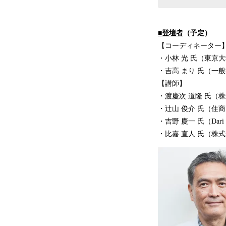
■
登壇者
（予定）
【コーディネーター
・小林 光 氏（東京
・吉高 まり 氏（一
【講師】
・渡慶次 道隆 氏（
・辻山 俊介 氏（住
・吉野 慶一 氏（Da
・比嘉 直人 氏（株