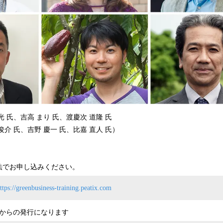
 氏、吉高 まり 氏、渡慶次 道隆 氏
介 氏、吉野 慶一 氏、比嘉 直人 氏）
法でお申し込みください。
ttps://greenbusiness-training.peatix.com
ixからの発行になります