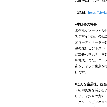
の解決に向けた企画
【詳細】
https://cityl
■
本
研修
の特長
①多様なソーシャル
スデザイン論」の担当
②コーディネーター
線の先行ビジネスパ
③主要な環境テーマ
を育成、また、コー
④シティラボ東京が
します。
■こんな
企業様、担当
・社内資源を活かし
ビリティ担当の方）
・グリーンビジネス