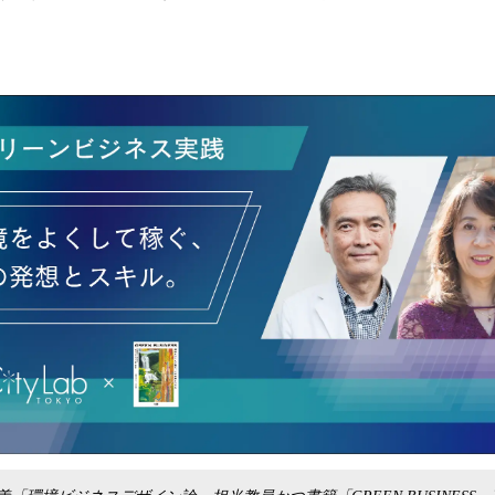
読
み
込
み
中
で
す