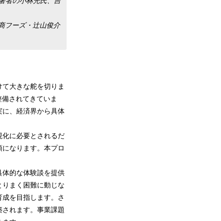
」著者の小林光氏、吉
商フーズ・辻山俊介
けて大きな舵を切りま
整備されてきていま
実に、経済界から具体
現化に必要とされるだ
須になります。本プロ
具体的な体験談を提供
とりまく困難に動じな
育成を目指します。さ
築されます。事業課題