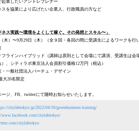
で起業したいアントレプレナー
ネスを協業により広げたい企業人、行政職員の方など
ジネス実践〜環境をよくして稼ぐ。その発想とスキル〜」
16日（木）〜9月29日（木）（全９回・各回の間に受講生によるワークを行
京
オフラインハイブリッド（講師は原則として会場にて講演、受講生は会
込）、シティラボ東京法人会員割引価格12万円（税込）
京・一般社団法人バーチュ・デザイン
最大20名限定
ジ、FB、twitterにて随時お知らせいたします。
tps://citylabtokyo.jp/2022/04/18/greenbusiness-training/
://www.facebook.com/citylabtokyo/
witter.com/citylabtokyo