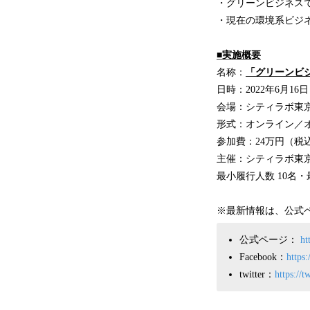
・グリーンビジネス
・現在の環境系ビジ
■
実施概要
名称：
「グリーンビ
日時：2022年6月
会場：シティラボ東
形式：オンライン／
参加費：24万円（税
主催：シティラボ東
最小履行人数 10名・
※最新情報は、公式ペー
公式ページ：
ht
Facebook：
https
twitter：
https://t