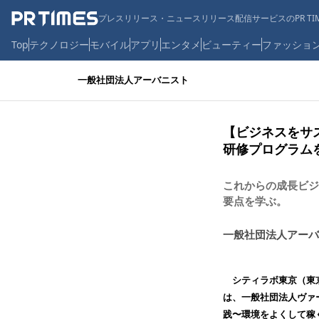
プレスリリース・ニュースリリース配信サービスのPR TIM
Top
テクノロジー
モバイル
アプリ
エンタメ
ビューティー
ファッショ
一般社団法人アーバニスト
【ビジネスをサ
研修プログラム
これからの成長ビジ
要点を学ぶ。
一般社団法人アーバ
シティラボ東京（東京
は、一般社団法人ヴァー
践〜環境をよくして稼