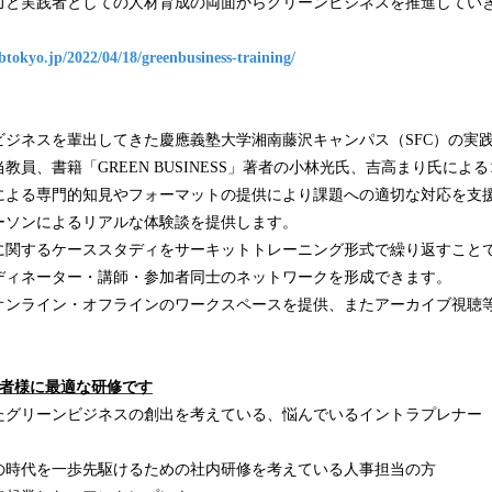
力と実践者としての人材育成の両面からグリーンビジネスを推進してい
abtokyo.jp/2022/04/18/greenbusiness-training/
ビジネスを輩出してきた慶應義塾大学湘南藤沢キャンパス（SFC）の実
教員、書籍「GREEN BUSINESS」著者の小林光氏、吉高まり氏によ
による専門的知見やフォーマットの提供により課題への適切な対応を支
ーソンによるリアルな体験談を提供します。
に関するケーススタディをサーキットトレーニング形式で繰り返すこと
ディネーター・講師・参加者同士のネットワークを形成できます。
オンライン・オフラインのワークスペースを提供、またアーカイブ視聴
者様
に
最適な
研修です
たグリーンビジネスの創出を考えている、悩んでいるイントラプレナー
の時代を一歩先駆けるための社内研修を考えている人事担当の方