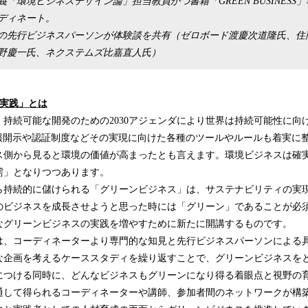
「環境ビジネスデザイン論」担当教員かつ書籍「GREEN BUSINESS
ディネート。
の先行ビジネスパーソンが体験談を共有（ゼロボード渡慶次道隆氏、住
野慶一氏、ネクステムズ比嘉直人氏）
実践」
とは
、持続可能な開発のための2030アジェンダにより世界は持続可能性に向
情報開示や認証制度などその実現に向けた各種のツールやルールも着実に
ス側から見ると環境の価値が高まったとも言えます。環境ビジネスは確
需」となりつつあります。
持続的に儲けられる「グリーンビジネス」は、サステナビリティの実
のビジネスを成長させようと思った時には「グリーン」であることが必
なグリーンビジネスの実践を増やすために新たに開講するものです。
、コーディネーターより専門的な知見と先行ビジネスパーソンによる
な企画を考えるケーススタディを繰り返すことで、グリーンビジネスを
につける同時に、どんなビジネスもグリーンになり得る着眼点と視野の
通して得られるコーディネーターや講師、参加者間のネットワークが構