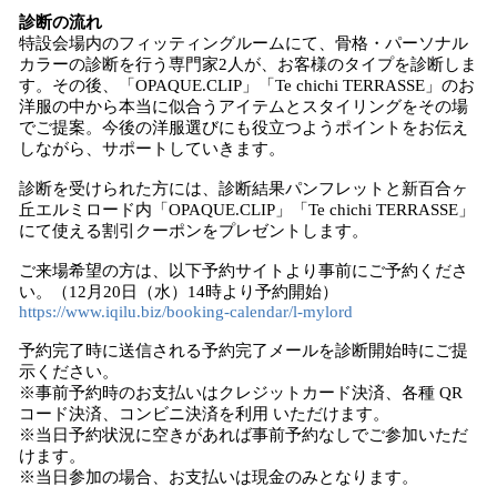
診断の流れ
特設会場内のフィッティングルームにて、骨格・パーソナル
カラーの診断を行う専門家2人が、お客様のタイプを診断しま
す。その後、「OPAQUE.CLIP」「Te chichi TERRASSE」のお
洋服の中から本当に似合うアイテムとスタイリングをその場
でご提案。今後の洋服選びにも役立つようポイントをお伝え
しながら、サポートしていきます。
診断を受けられた方には、診断結果パンフレットと新百合ヶ
丘エルミロード内「OPAQUE.CLIP」「Te chichi TERRASSE」
にて使える割引クーポンをプレゼントします。
ご来場希望の方は、以下予約サイトより事前にご予約くださ
い。（12月20日（水）14時より予約開始）
https://www.iqilu.biz/booking-calendar/l-mylord
予約完了時に送信される予約完了メールを診断開始時にご提
示ください。
※事前予約時のお支払いはクレジットカード決済、各種 QR
コード決済、コンビニ決済を利用 いただけます。
※当日予約状況に空きがあれば事前予約なしでご参加いただ
けます。
※当日参加の場合、お支払いは現金のみとなります。