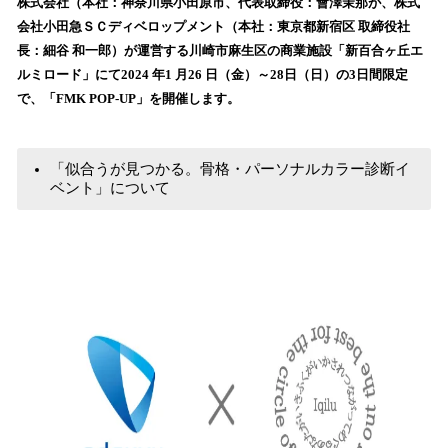
数
株式会社（本社：神奈川県小田原市、代表取締役：會澤茉那が、株式
を
会社小田急ＳＣディベロップメント（本社：東京都新宿区 取締役社
読
長：細谷 和一郎）が運営する川崎市麻生区の商業施設「新百合ヶ丘エ
み
ルミロード」にて2024 年1 月26 日（金）～28日（日）の3日間限定
込
で、「FMK POP-UP」を開催します。
み
中
で
す
「似合うが見つかる。骨格・パーソナルカラー診断イ
ベント」について