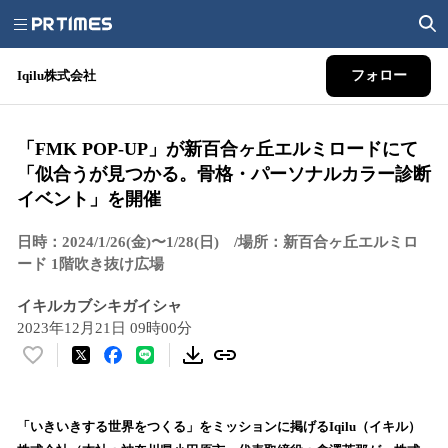
Iqilu株式会社
フォロー
「FMK POP-UP」が新百合ヶ丘エルミロードにて
「似合うが見つかる。骨格・パーソナルカラー診断
イベント」を開催
日時：2024/1/26(金)〜1/28(日) /場所：新百合ヶ丘エルミロ
ード 1階吹き抜け広場
イキルカブシキガイシャ
2023年12月21日 09時00分
い
い
ね
！
「いきいきする世界をつくる」をミッションに掲げるIqilu（イキル）