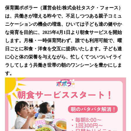
ね
！
保育園ポポラー（運営会社/株式会社タスク・フォース）
数
は、共働きが増える昨今で、不足しつつある親子コミュ
を
ニケーションの機会の増進、ひいては子ども達の健やか
読
み
な発育を目的に、2025年4月1日より朝食サービスを開始
込
します。月極・一時保育問わず、誰でも利用可能で、曜
み
日ごとに和食・洋食を交互に提供いたします。子ども達
中
で
に心と体の栄養を与えながら、忙しくてついついイライ
す
ラしてしまう共働き世帯の朝のワンシーンを豊かにしま
す。