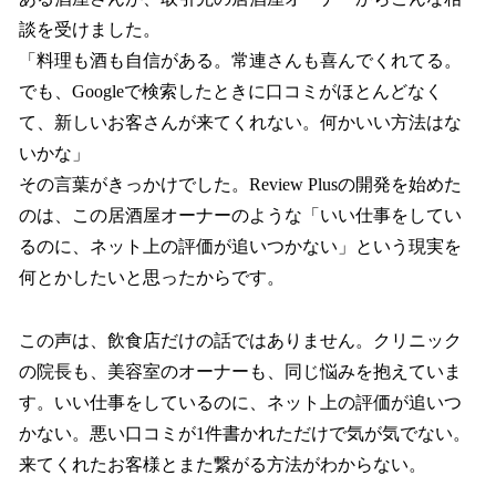
数
談を受けました。
を
「料理も酒も自信がある。常連さんも喜んでくれてる。
読
み
でも、Googleで検索したときに口コミがほとんどなく
込
て、新しいお客さんが来てくれない。何かいい方法はな
み
いかな」
中
で
その言葉がきっかけでした。Review Plusの開発を始めた
す
のは、この居酒屋オーナーのような「いい仕事をしてい
るのに、ネット上の評価が追いつかない」という現実を
何とかしたいと思ったからです。
この声は、飲食店だけの話ではありません。クリニック
の院長も、美容室のオーナーも、同じ悩みを抱えていま
す。いい仕事をしているのに、ネット上の評価が追いつ
かない。悪い口コミが1件書かれただけで気が気でない。
来てくれたお客様とまた繋がる方法がわからない。