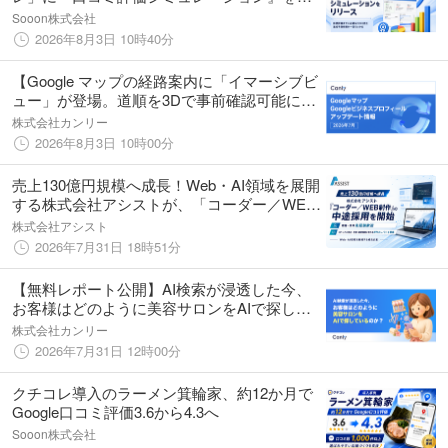
供開始。目標到達時期を可視化
Sooon株式会社
2026年8月3日 10時40分
【Google マップの経路案内に「イマーシブビ
ュー」が登場。道順を3Dで事前確認可能に
他】Google マップ・Google ビジネスプロフ
株式会社カンリー
ィールのアップデート情報（2026年7月版）
2026年8月3日 10時00分
を無料公開
売上130億円規模へ成長！Web・AI領域を展開
する株式会社アシストが、「コーダー／WEB
制作」の中途採用を開始
株式会社アシスト
2026年7月31日 18時51分
【無料レポート公開】AI検索が浸透した今、
お客様はどのように美容サロンをAIで探して
いるのか？
株式会社カンリー
2026年7月31日 12時00分
クチコレ導入のラーメン箕輪家、約12か月で
Google口コミ評価3.6から4.3へ
Sooon株式会社