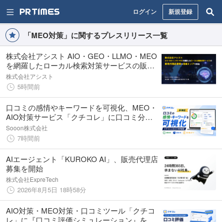
ログイン
新規登録
「MEO対策」に関するプレスリリース一覧
株式会社アシスト AIO・GEO・LLMO・MEO
を網羅したローカル検索対策サービスの販売
代理店募集を宮崎エリアで開始。生成AIの回
株式会社アシスト
答を最適化し、実店舗とユーザーの出会いを
5時間前
最先端技術で支援。
口コミの感情やキーワードを可視化、MEO・
AIO対策サービス「クチコレ」に口コミ分析
機能
Sooon株式会社
7時間前
AIエージェント「KUROKO AI」、販売代理店
募集を開始
株式会社ExpreTech
2026年8月5日 18時58分
AIO対策・MEO対策・口コミツール「クチコ
レ」に『口コミ評価シミュレーション』を提