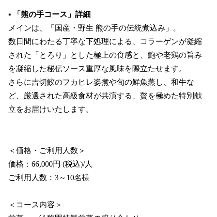
▪️ 「熊の手コース」詳細
メインは、「国産・野生 熊の手の伝統煮込み」。
数日間にわたる丁寧な下処理による、コラーゲンが凝縮
された「とろり」とした極上の食感と、鮑や老鶏の旨み
を凝縮した秘伝ソース重厚な風味を際立たせます。
さらに吉切鮫のフカヒレ姿煮や旬の鮮魚蒸し、和牛な
ど、厳選された高級食材が共演する、贅を極めた特別献
立をお届けいたします。
＜価格・ご利用人数＞
価格：66,000円 (税込)/人
ご利用人数：3～10名様
＜コース内容＞