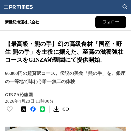
新世紀海運株式会社
フォロー
【最高級・熊の手】幻の高級食材「国産・野
生 熊の手」を主役に据えた、至高の滋養強壮
コースをGINZA沁馥園にて提供開始。
66,000円の超贅沢コース。伝説の美食「熊の手」を、銀座
の一等地で味わう唯一無二の体験
GINZA沁馥園
2026年4月28日 11時00分
い
い
ね
！