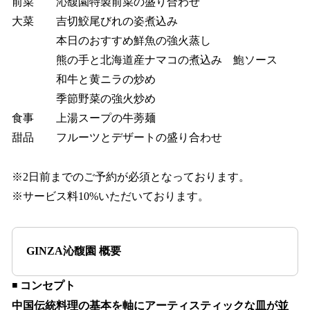
前菜 沁馥園特製前菜の盛り合わせ
大菜 吉切鮫尾びれの姿煮込み
本日のおすすめ鮮魚の強火蒸し
熊の手と北海道産ナマコの煮込み 鮑ソース
和牛と黄ニラの炒め
季節野菜の強火炒め
食事 上湯スープの牛蒡麺
甜品 フルーツとデザートの盛り合わせ
※2日前までのご予約が必須となっております。
※サービス料10%いただいております。
GINZA沁馥園 概要
◾️
コンセプト
中国伝統料理の基本を軸にアーティスティックな皿が並