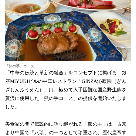
数
を
読
み
込
み
中
で
す
「熊の手」コース
「中華の伝統と革新の融合」をコンセプトに掲げる、銀
座MIYUKIビルの中華レストラン「GINZA沁馥園（ぎん
ざしんふうえん）」は、極めて入手困難な国産野生熊を
贅沢に使用した「熊の手コース」の提供を開始いたしま
した。
美食家の間で伝説的に語り継がれる「熊の手」は、古来
より中国で「八珍」の一つとして珍重され、歴代皇帝す