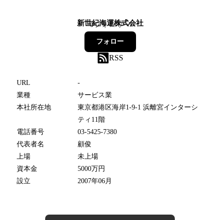
新世紀海運株式会社
0
フォロワー
フォロー
RSS
URL
-
業種
サービス業
本社所在地
東京都港区海岸1-9-1 浜離宮インターシ
ティ11階
電話番号
03-5425-7380
代表者名
顧俊
上場
未上場
資本金
5000万円
設立
2007年06月