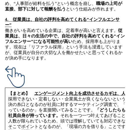
め、“人事部が給料を払う”という概念を崩し、
職場の上司が
直接、部下に対して報酬を払う
という仕組みが作れます。
4. 従業員は、自社の評判を高めてくれる“インフルエンサ
ー”
働きがいを高めている企業は、定着率が高いと言えます。
従
業員は、日々の生活の中で、自社の評判を高めてくれる“イン
フルエンサー”になる可能性が高い
ため、採用率も上がりま
す。現在は「リファラル採用」という手法も浸透しています
が、従業員が自分の大切な人を働かせたいと思ってくれるか
が決め手になります。
【まとめ】
エンゲージメント向上を成功させるカギは、人事
採用できない・定着しない・企業風土が良くならないという企
決の糸口となるのが社員に対するマーケティング調査で、「働
っているのか」を直接聞いてみることです。
「どうしたらもっ
社員自身が持っています。
それを一つ一つ叶えてあげることが
人数が限られているため、頭では理解していても対応できない
そこでポイントとなるのが、「現場の力を借りる」ことです。