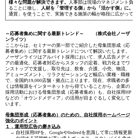
様々な問題が解決できます。
人事部は現場のマネジメント負荷
ることに徹し、
人材を「管理する側」から「活かす側」に。
そ
通貨」を使うことで、実施できる施策の幅が格段に広がってい
～応募者集めに関する最新トレンド～ （株式会社ノーザ
ンライツ）
ここからは、セミナーの第一部でご紹介した母集団形成（応
募者集め）に関する最新トレンドについて解説いたします。
ノーザンライツはアルバイト採用において、求人広告メディ
アの最適化、応募者対応からスタッフの定着、戦力化までワ
ンストップで支援し、取引先は、飲食、介護、小売、物流、
アミューズメント、リラクゼーションなど幅広い業種・職種
で、全国約19,000店舗・拠点に上ります。現在、求職者の多
くは情報源をインターネットから得ていることから、企業の
採用活動における母集団形成（応募者集め）も、自社採用HP
などの「オウンドメディア」の活用が目まぐるしく変化して
います。
母集団形成（応募者集め）のための、自社採用ホームページ
強化のポイント
１．運用型広告の磨き込み
→ 自社採用HPを、GoogleやIndeedを意識して常に情報更新