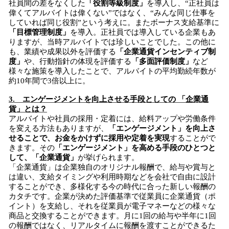
社員間の差をなくした
「役割等級制度」
を導入し、“正社員は
偉くてアルバイトは偉くない”ではなく、“みんな同じ仕事を
していれば同じ役割”という考えに。またボーナス支給基準に
「目標管理制度」
を導入。正社員では導入している企業もあ
りますが、当時アルバイトでは珍しいことでした。この他に
も、業績や成果以外を評価する
「企業通貨インセンティブ制
度」
や、行動指針の体現を評価する
「多面評価制度」
など
様々な施策を導入したことで、アルバイトの平均勤続年数が
約10年間で3倍以上に。
3. エンゲージメントを向上させる手段としての 「企業通
貨」とは？
アルバイトや社員の採用・定着には、給料アップや労働条件
を変える方法もありますが、
「エンゲージメント」を向上さ
せることで、お金をかけずに採用や定着を実現
することがで
きます。その
「エンゲージメント」を高める手段のひとつと
して、「企業通貨」
が挙げられます。
「企業通貨」は企業独自のオリジナル報酬で、給与や賞与と
は違い、支給タイミングや利用時期などを会社で自由に設計
することができ、多様化する今の時代に合った新しい報酬の
カタチです。企業が決めた評価基準で従業員に企業通貨（ポ
イント）を支給し、それを従業員が電子マネーなどの様々な
商品と交換することができます。月に1回の給与や半年に1回
の報酬ではなく、リアルタイムに報酬を渡すことができるた