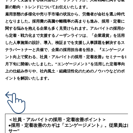
を
新の動向・トレンドについてお伝えいたします。
読
雇用形態の多様化や売り手市場の状況から、労働者が会社を選ぶ時代
み
となりました。採用費の高騰や離職率の高まりも進み、採用・定着に
込
関する悩みを抱える企業も多く見受けられます。アルバイトの採用か
み
ら定着・戦力化まで支援するノーザンライツは、「企業通貨」を活用
中
で
した人事施策の設計、導入、検証までを支援し人事課題を解決するス
す
テラパートナーと共催で、企業の採用担当者を招き、『エンゲージメ
ント向上で変わる、社員・アルバイトの採用・定着改善』セミナーを1
月下旬に開催いたしました。“エンゲージメント”を活用した定着率向
上の仕組み作りや、社内風土・組織活性化のためのノウハウなどのポ
イントを解説いたします。
＜社員・アルバイトの採用・定着改善ポイント＞
●採用・定着改善のカギは「エンゲージメント」。従業員は自
サー”