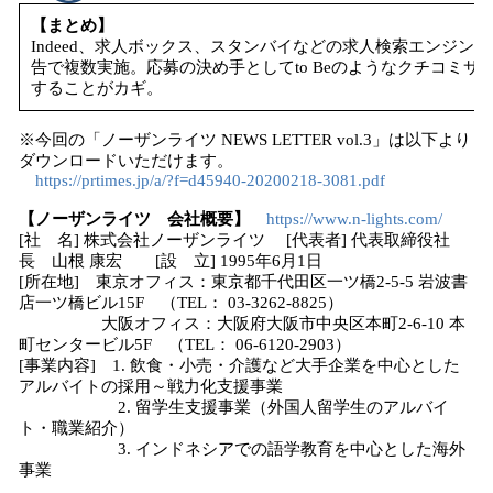
【まとめ】
Indeed、求人ボックス、スタンバイなどの求人検索エンジ
告で複数実施。応募の決め手としてto Beのようなクチコミ
することがカギ。
※今回の「ノーザンライツ NEWS LETTER vol.3」は以下より
ダウンロードいただけます。
https://prtimes.jp/a/?f=d45940-20200218-3081.pdf
【ノーザンライツ 会社概要】
https://www.n-lights.com/
[社 名] 株式会社ノーザンライツ [代表者] 代表取締役社
長 山根 康宏 [設 立] 1995年6月1日
[所在地] 東京オフィス：東京都千代田区一ツ橋2-5-5 岩波書
店一ツ橋ビル15F （TEL： 03-3262-8825）
大阪オフィス：大阪府大阪市中央区本町2-6-10 本
町センタービル5F （TEL： 06-6120-2903）
[事業内容] 1. 飲食・小売・介護など大手企業を中心とした
アルバイトの採用～戦力化支援事業
2. 留学生支援事業（外国人留学生のアルバイ
ト・職業紹介）
3. インドネシアでの語学教育を中心とした海外
事業