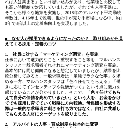
れば人は集まる」という思い込みがあり、他業種と比較して
も高い時間給で対応していましたが、それでも人手不足に。
そこから様々な施策を実施し、2018年のアルバイト平均勤続
年数は、4.16年まで改善。世の中が売り手市場になる中、約1
0年で3倍以上の定着率向上を実現しました。
■ なぜ人が採用できるようになったのか？ 取り組みから見
えてくる採用・定着のコツ
1. 社員に対する「マーケティング調査」を実施
仕事において魅力的なこと・重視すること等を、マルハンス
タッフと一般求職者それぞれにマーケティング調査を実施。
基本的には同じ傾向になると想定していましたが、結果を比
較分析してみると、一般求職者は「単純でラクな仕事」を求
める一方、マルハンスタッフは「色々任せてもらえる」「働
きに応じてインセンティブや報酬がつく」という点に魅力を
感じていることが分かりました。そこで、
「色々任せてもら
えて自分の価値を高めていきたい」という人を、お金をかけ
てでも採用し育てていく戦略に方向転換。母集団を形成する
際は一般的な求職者に刺さる打ち方ではなく、自社に共感し
てもらえる人材にターゲットを絞りました。
2. アルバイトの人事・育成制度を抜本的に変更