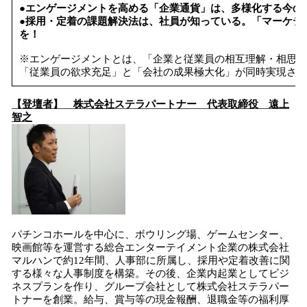
●エンゲージメントを高める「企業通貨」は、多様化する今の
●採用・定着の課題解決法は、社員が知っている。「マーケテ
を！
※エンゲージメントとは、「企業と従業員の相互理解・相思相
「従業員の欲求充足」と「会社の成果極大化」が同時実現され
【登壇者】 株式会社ステラパートナー 代表取締役 遠上
智之
パチンコホールを中心に、ボウリング場、ゲームセンター、
映画館等を運営する総合エンターテイメント企業の株式会社
マルハンで約12年間、人事部に所属し、採用や定着改善に関
する様々な人事制度を構築。その後、企業内起業としてビジ
ネスプランを作り、グループ会社として株式会社ステラパー
トナーを創業。給与、賞与等の現金報酬、退職金等の福利厚