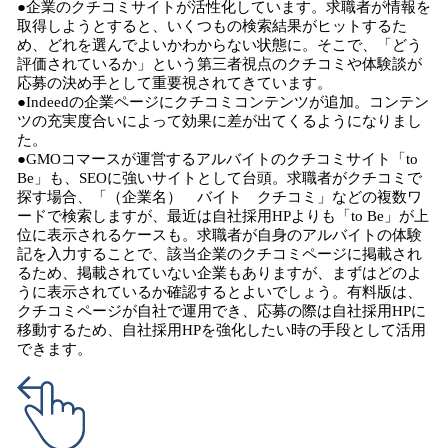
●企業のクチコミサイトが活性化しています。求職者が情報を
取得しようとすると、いくつもの検索結果がヒットするた
め、どれを選んでよいかわからない状態に。そこで、「どう
評価されているか」という第三者視点のクチコミや体験談が
応募の決め手として重要視されてきています。
●Indeedの企業ページにクチコミコンテンツが追加。コンテン
ツの充実度合いによって効果に差が出てくるようになりまし
た。
●GMOコマースが運営するアルバイトのクチコミサイト「to
Be」も、SEOに強いサイトとして台頭。求職者がクチコミで
探す場合、「（企業名） バイト クチコミ」などの複数ワ
ードで検索しますが、最近は自社採用HPよりも「to Be」が上
位に表示されるケースも。求職者が自身のアルバイトの体験
記を入力することで、該当企業のクチコミページに掲載され
るため、掲載されていない企業もありますが、まずはどのよ
うに表示されているか確認するとよいでしょう。有料版は、
クチコミページが自社で運用でき、応募の際は自社採用HPに
移動するため、自社採用HPを強化したい時の手段として活用
できます。