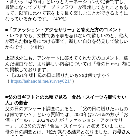
・昔から「母の日」というとカーネーションが定番ですし、
最近になってプリザーブドフラワーが登場してきたこともあ
って、以前に比べて花をより長く楽しむことができるように
なっているからです。（40代）
■「ファッション・アクセサリー」と答えた方のコメント
・いつまでも、女性である事を忘れないで欲しいのと、他人
が選んだ物を身につける事で、新しい自分を発見して欲しい
からです。（40代）
上記以外にも、アンケートに答えてくれた方のコメント、選
んだ理由など、より詳しい内容については「母の日.me」内に
て掲載しております。
・【2021年版】母の日に贈りたいものは何ですか？
（
https://hahanohi.me/survey021/
）
■父の日ギフトとの比較で見る「食品・スイーツを贈りたい
人」の割合
父の日のアンケート調査によると、「父の日に贈りたいもの
は何ですか？」という質問では、2020年は27.6％の方が「お
酒・ビール」、20.2％の方が「ファッション・アクセサリ
ー」、18.2％の方が「食品・スイーツ」と答えていました。
母の日の調査とは、1位が異なる結果となりました。
お母さん