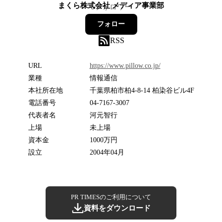
まくら株式会社 メディア事業部
6
フォロワー
フォロー
RSS
URL
https://www.pillow.co.jp/
業種
情報通信
本社所在地
千葉県柏市柏4-8-14 柏染谷ビル4F
電話番号
04-7167-3007
代表者名
河元智行
上場
未上場
資本金
1000万円
設立
2004年04月
PR TIMESのご利用について
資料をダウンロード