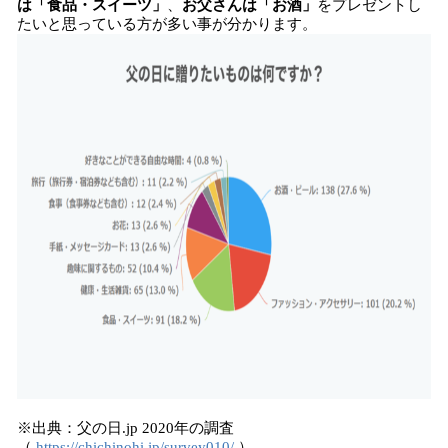
は「食品・スイーツ」
、
お父さんは「お酒」
をプレゼントし
たいと思っている方が多い事が分かります。
※出典：父の日.jp 2020年の調査
（
https://chichinohi.jp/survey010/
）