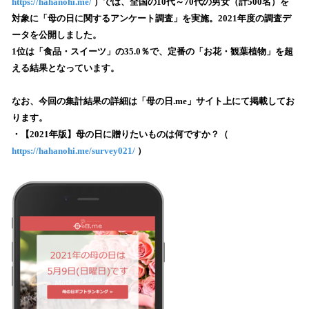
数
https://hahanohi.me/
）では、全国の10代～70代の男女（計500名）を
を
対象に「母の日に関するアンケート調査」を実施。2021年度の調査デ
読
ータを公開しました。
み
1位は「食品・スイーツ」の35.0％で、定番の「お花・観葉植物」を超
込
える結果となっています。
み
中
で
なお、今回の集計結果の詳細は「母の日.me」サイト上にて掲載してお
す
ります。
・【2021年版】母の日に贈りたいものは何ですか？（
https://hahanohi.me/survey021/
）