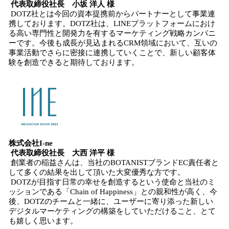
代表取締役社長 小坂 洋人 様
DOTZ社とは今回の資本提携前からパートナーとして事業連
携しております。DOTZ社は、LINEプラットフォームにおけ
る高い専門性と開発力を有するマーケティング戦略カンパニ
ーです。今後も成長が見込まれるCRM領域において、互いの
事業活動でさらに密接に連携していくことで、新しい顧客体
験を創造できると期待しております。
株式会社I‐ne
代表取締役社長 大西 洋平 様
創業者の稲益さんは、当社のBOTANISTブランドEC責任者と
して多くの結果を出して頂いた大変優秀な方です。
DOTZが目指す日常の幸せを創造するという使命と当社のミ
ッションである「Chain of Happiness」との親和性が高く、今
後、DOTZのチームと一緒に、ユーザーに寄り添った新しい
デジタルマーケティングの構築をしていただけること、とて
も嬉しく思います。