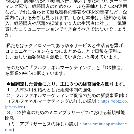
例えば、認知のための動画広告、購入するためのリターゲテ
ィング広告、継続購入のためのメールを基軸としたCRM運用
など。それに合わせて新規獲得の部署やCRMの部署など、企
業内における分断も見られます。しかし本来は、認知から購
入、継続購入や話題の拡散まで１人の生活者に対し、一気通
貫したコミュニケーションで向き合うべきではないでしょう
か。
私たちはテクノロジーであらゆるサービスと​生活者を繋げ、
コミュニケーションを１つにまとめることで日常を便利に
し、新しい顧客体験を創造していきたいと考えています。
​そのために「フルファネルマーケティング」と「DX推進」
を事業の中心に据えています。
今回調達した資金により、主に３つの経営強化を図ります。
１）人材採用を始めとした組織体制の強化
２）フルファネルマーケティング促進のための新規事業創出
（フルファネルマーケティングの詳しい説明：
https://dotz.co.
jp/service
）
３）DX推進のためのミニアプリサービスにおける新規機能
開発
（ミニアプリサービスの詳しい説明：
https://miniappsmaker.c
om/
）