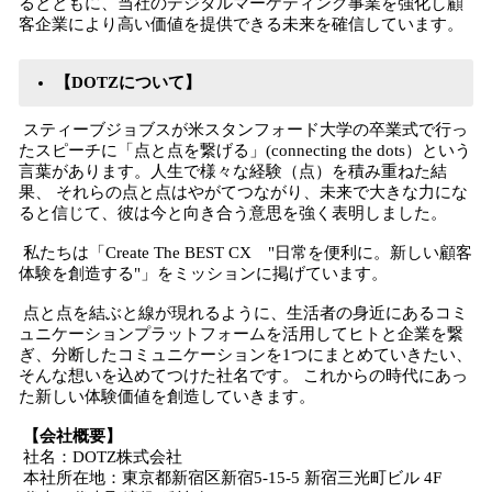
るとともに、当社のデジタルマーケティング事業を強化し顧
客企業により高い価値を提供できる未来を確信しています。
【DOTZについて】
スティーブジョブスが米スタンフォード大学の卒業式で行っ
たスピーチに「点と点を繋げる」(connecting the dots）という
言葉があります。人生で様々な経験（点）を積み重ねた結
果、 それらの点と点はやがてつながり、未来で大きな力にな
ると信じて、彼は今と向き合う意思を強く表明しました。
私たちは「Create The BEST CX "日常を便利に。新しい顧客
体験を創造する"」をミッションに掲げています。
点と点を結ぶと線が現れるように、生活者の身近にあるコミ
ュニケーションプラットフォームを活用してヒトと企業を繋
ぎ、分断したコミュニケーションを1つにまとめていきたい、
そんな想いを込めてつけた社名です。 これからの時代にあっ
た新しい体験価値を創造していきます。
【会社概要】
社名：DOTZ株式会社
本社所在地：東京都新宿区新宿5-15-5 新宿三光町ビル 4F