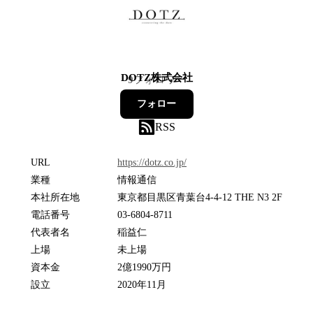
DOTZ株式会社
9
フォロワー
フォロー
RSS
URL
https://dotz.co.jp/
業種
情報通信
本社所在地
東京都目黒区青葉台4-4-12 THE N3 2F
電話番号
03-6804-8711
代表者名
稲益仁
上場
未上場
資本金
2億1990万円
設立
2020年11月