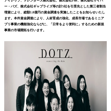
アイレップ、トレンダーズ株式会社、株式会社I‐ne、株式会社サイバ
読
ー・バズ、株式会社ギャプライズ等の計5社を引受先とした第三者割当
み
増資により、総額1.8億円の資金調達を実施したことをお知らせいたし
込
ます。本件資金調達により、人材育成の強化、成長市場であるミニア
み
プリ事業の機能強化ならびに、「日常をより便利に」するための新規
中
で
事業の市場開拓を行います。
す