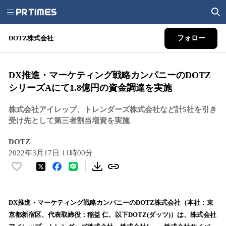
DOTZ株式会社
フォロー
DX推進・マーケティング戦略カンパニーのDOTZ
シリーズAにて1.8億円の資金調達を実施
株式会社アイレップ、トレンダーズ株式会社など計5社を引き
受け先として第三者割当増資を実施
DOTZ
2022年3月17日 11時00分
い
い
ね
！
DX推進・マーケティング戦略カンパニーのDOTZ株式会社（本社：東
数
京都新宿区、代表取締役：稲益 仁、以下DOTZ(ダッツ)）は、株式会社
を