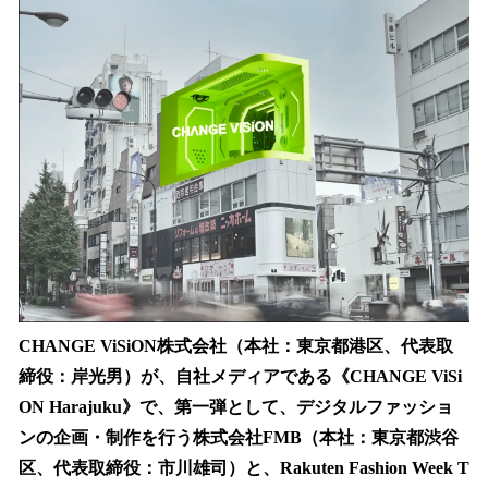
数
を
読
み
込
み
中
で
す
CHANGE ViSiON株式会社（本社：東京都港区、代表取
締役：岸光男）が、自社メディアである《CHANGE ViSi
ON Harajuku》で、第一弾として、デジタルファッショ
ンの企画・制作を行う株式会社FMB（本社：東京都渋谷
区、代表取締役：市川雄司）と、Rakuten Fashion Week T