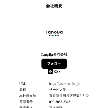
会社概要
TanoBa合同会社
5
フォロワー
フォロー
RSS
URL
https://www.tanoba.jp/
業種
サービス業
本社所在地
東京都世田谷区野沢2-7-12
電話番号
090-3083-8343
代表者名
宮本義隆