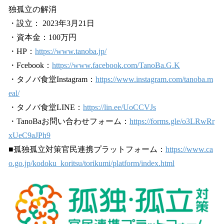
独孤立の解消
・設立： 2023年3月21日
・資本金：100万円
・HP：
https://www.tanoba.jp/
・Fcebook：
https://www.facebook.com/TanoBa.G.K
・タノバ食堂Instagram：
https://www.instagram.com/tanoba.m
eal/
・タノバ食堂LINE：
https://lin.ee/UoCCVJs
・TanoBaお問い合わせフォーム：
https://forms.gle/o3LRwRr
xUeC9aJPh9
■孤独孤立対策官民連携プラットフォーム：
https://www.ca
o.go.jp/kodoku_koritsu/torikumi/platform/index.html