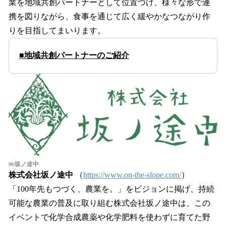
業を地域共創パートナーとして位置づけ、様々な形で連
携を図りながら、食事を通じて広く緩やかなつながり作
りを目指してまいります。
■地域共創パートナーのご紹介
㈱坂ノ途中
株式会社坂ノ途中
（
https://www.on-the-slope.com/
）
「100年先もつづく、農業を。」をビジョンに掲げ、持続
可能な農業の普及に取り組む株式会社坂ノ途中は、この
イベントで化学合成農薬や化学肥料を使わずに育てた野