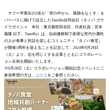
い
ね
！
ヤフー卒業生の3名が「世の中から、孤独をなくす」を
数
パーパスに掲げて設立したTanoBa合同会社（タノバ ゴウ
を
ドウガイシャ 本社：東京都世田谷区、代表社員：宮本
読
み
義隆 以下、TanoBa）は、自由価格制で多様な世代や属性
込
の人が食事と対話を楽しむコミュニティ『タノバ食堂』
み
が開催1周年を迎えることを記念して、2024年9月28日
中
で
（土）より、志を同じくする企業とともにコラボレーシ
す
ョン企画を開始いたします。
※9月28日（土）コラボレーション開始記念イベントにご
参加希望の方は、
コチラ
をご参照ください。