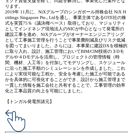
ェクト資金支援を経て、問題を解消し、事業化した案件とな
ります。
2019年 11月に、NiXグループのシンガポール持株会社 NiX H
oldings Singapore Pte., Ltdを通し、事業主体であるOTE社の株
式を実質75％（議決権ベース）取得しており、マジョリティ
としてインドネシア現地法人のNICが中心となって発電所の
建設工事を進め、NiXグループがオーナーエンジニアリング
として工事施工管理を行うことで事業費削減及びリスク低減
を図ってまいりました。さらには、本事業に建設DXを積極的
に取り入れ、設計、施工管理においてBIM/CIM技術の３Dモ
デルや４Dモデルを活用し、プロジェクトの管理情報（時
間、機材、人工等）を付加してモデリングし、スケジュール
に沿った施工手順のシミュレーションを作成しました。これ
により実現可能な工程か、安全を考慮した施工が可能である
かを具体的に可視化することができ、設計から施工管理まで
一貫した情報を施工会社と共有することで、工事管理の効率
化と工事品質の向上を可能にしました。
【トンガル発電所諸元】