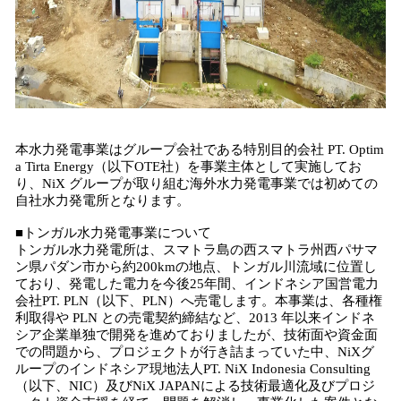
本水力発電事業はグループ会社である特別目的会社 PT. Optim
a Tirta Energy（以下OTE社）を事業主体として実施してお
り、NiX グループが取り組む海外水力発電事業では初めての
自社水力発電所となります。
■トンガル水力発電事業について
トンガル水力発電所は、スマトラ島の西スマトラ州西パサマ
ン県パダン市から約200kmの地点、トンガル川流域に位置し
ており、発電した電力を今後25年間、インドネシア国営電力
会社PT. PLN（以下、PLN）へ売電します。本事業は、各種権
利取得や PLN との売電契約締結など、2013 年以来インドネ
シア企業単独で開発を進めておりましたが、技術面や資金面
での問題から、プロジェクトが行き詰まっていた中、NiXグ
ループのインドネシア現地法人PT. NiX Indonesia Consulting
（以下、NIC）及びNiX JAPANによる技術最適化及びプロジ