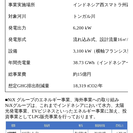
事業実施場所
インドネシア西スマトラ州西
対象河川
トンガル川
発電出力
6,200 kW
発電形式
流れ込み式、設計流量16㎥/秒
設備
3,100 kW（横軸フランシス型
年間売電量
38.73 GWh（インドネシア一
総事業費
約15億円
想定GHG排出削減量
18,319 tCO2/年
■NiX グループのエネルギー事業、海外事業への取り組み
NiXグループは、これまでインドネシアにおいて水力、太陽
光発電事業、EVビジネスといったエネルギー事業に加え、投
資事業としてLPG販売事業を行っております。