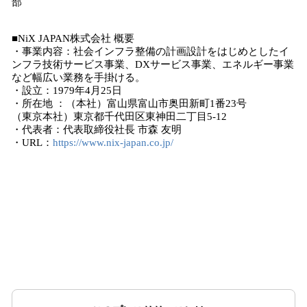
部
■NiX JAPAN株式会社 概要
・事業内容：社会インフラ整備の計画設計をはじめとしたイ
ンフラ技術サービス事業、DXサービス事業、エネルギー事業
など幅広い業務を⼿掛ける。
・設⽴：1979年4⽉25⽇
・所在地 ：（本社）富⼭県富⼭市奥⽥新町1番23号
（東京本社）東京都千代⽥区東神⽥⼆丁⽬5-12
・代表者：代表取締役社⻑ 市森 友明
・URL：
https://www.nix-japan.co.jp/