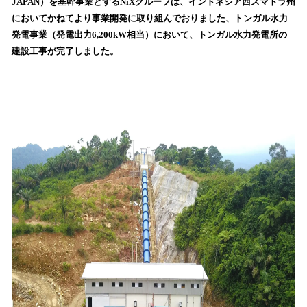
数
JAPAN）を基幹事業とするNiXグループは、インドネシア西スマトラ州
を
においてかねてより事業開発に取り組んでおりました、トンガル水力
読
発電事業（発電出力6,200kW相当）において、トンガル水力発電所の
み
建設工事が完了しました。
込
み
中
で
す