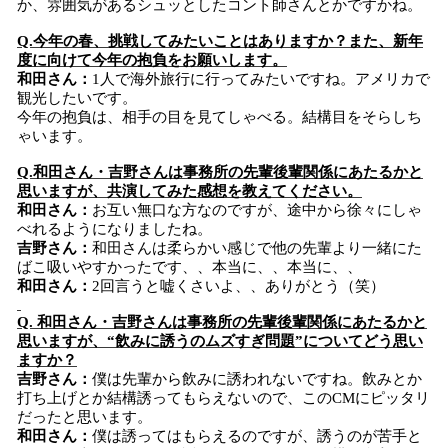
か、雰囲気があるシュッとしたコント師さんとかですかね。
Q.今年の春、挑戦してみたいことはありますか？また、新年
度に向けて今年の抱負をお願いします。
和田さん：
1人で海外旅行に行ってみたいですね。アメリカで
観光したいです。
今年の抱負は、相手の目を見てしゃべる。結構目をそらしち
ゃいます。
Q.和田さん・吉野さんは事務所の先輩後輩関係にあたるかと
思いますが、共演してみた感想を教えてください。
和田さん：
お互い無口な方なのですが、途中から徐々にしゃ
べれるようになりましたね。
吉野さん：
和田さんは柔らかい感じで他の先輩より一緒にた
ばこ吸いやすかったです、、本当に、、本当に、、
和田さん：
2回言うと嘘くさいよ、、ありがとう（笑）
Q. 和田さん・吉野さんは事務所の先輩後輩関係にあたるかと
思いますが、“飲みに誘うのムズすぎ問題”についてどう思い
ますか？
吉野さん：
僕は先輩から飲みに誘われないですね。飲みとか
打ち上げとか結構誘ってもらえないので、このCMにピッタリ
だったと思います。
和田さん：
僕は誘ってはもらえるのですが、誘うのが苦手と