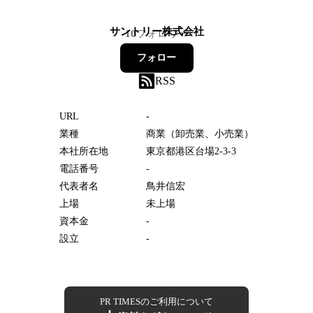
サントリー株式会社
10
フォロワー
フォロー
RSS
URL
-
業種
商業（卸売業、小売業）
本社所在地
東京都港区台場2-3-3
電話番号
-
代表者名
鳥井信宏
上場
未上場
資本金
-
設立
-
PR TIMESのご利用について