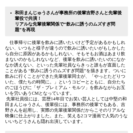
和田まんじゅうさんが事務所の後輩吉野さんと先輩後
輩役で共演！
リアルな先輩後輩関係で“飲みに誘うのムズすぎ問
題”を再現
仕事帰りに後輩を飲みに誘いたいけど予定があるかもしれ
ない、いつもと様子が違うので飲みに誘いたいがもしかした
ら自分に原因があるかもしれない、そもそもお酒はあまり飲
まないのかもしれないなど、後輩を飲みに誘いたいのになか
なか誘えない、といった先輩社員ならきっと誰もが直面した
ことがある “飲みに誘うのムズすぎ問題”を描きます。ついに
飲みに行くことができた先輩後輩同士が、「やっとたどりつ
いた、僕たちの時間に。」というコピーとともに、自分たち
のごほうびに「ザ・プレミアム・モルツ」を飲みながらお互
いを労いあうCMとなっています。
先輩社員役には、芸歴14年目でお笑い芸人としては中堅の和
田まんじゅうさん、後輩役には、事務所の後輩でもある、吉
野さんを起用し、実際の先輩後輩関係だからこそのリアルな
映像に仕上がりました。また、笑える2コマ漫画で人気のうな
いいちどうさんも隠れ出演しています。