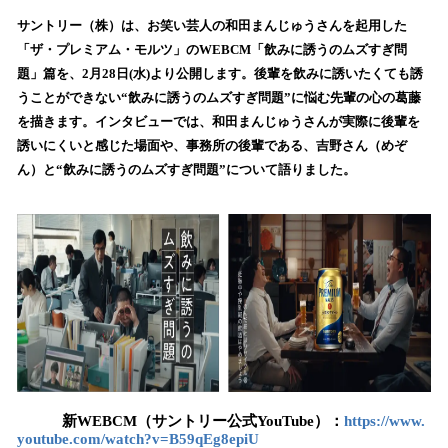
ね
！
サントリー（株）は、お笑い芸⼈の和田まんじゅうさんを起⽤した
数
「ザ・プレミアム・モルツ」のWEBCM「飲みに誘うのムズすぎ問
を
題」篇を、2⽉28⽇(水)より公開します。後輩を飲みに誘いたくても誘
読
うことができない“飲みに誘うのムズすぎ問題”に悩む先輩の心の葛藤
み
を描きます。インタビューでは、和田まんじゅうさんが実際に後輩を
込
誘いにくいと感じた場面や、事務所の後輩である、吉野さん（めぞ
み
ん）と“飲みに誘うのムズすぎ問題”について語りました。
中
で
す
新WEBCM（サントリー公式YouTube）：
https://www.
youtube.com/watch?v=B59qEg8epiU