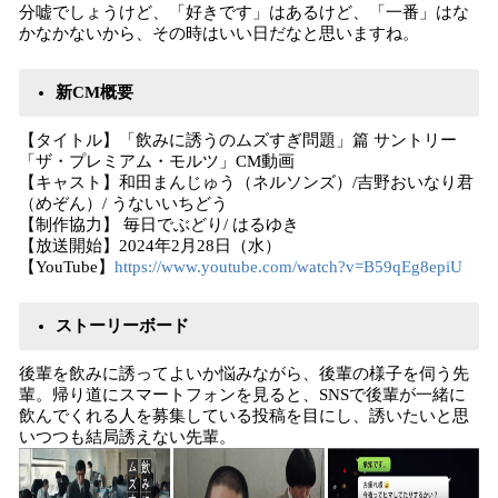
分嘘でしょうけど、「好きです」はあるけど、「一番」はな
かなかないから、その時はいい日だなと思いますね。
新CM概要
【タイトル】「飲みに誘うのムズすぎ問題」篇 サントリー
「ザ・プレミアム・モルツ」CM動画
【キャスト】和田まんじゅう（ネルソンズ）/吉野おいなり君
（めぞん）/ うないいちどう
【制作協力】 毎日でぶどり/ はるゆき
【放送開始】2024年2月28日（水）
【YouTube】
https://www.youtube.com/watch?v=B59qEg8epiU
ストーリーボード
後輩を飲みに誘ってよいか悩みながら、後輩の様子を伺う先
輩。帰り道にスマートフォンを見ると、SNSで後輩が一緒に
飲んでくれる人を募集している投稿を目にし、誘いたいと思
いつつも結局誘えない先輩。