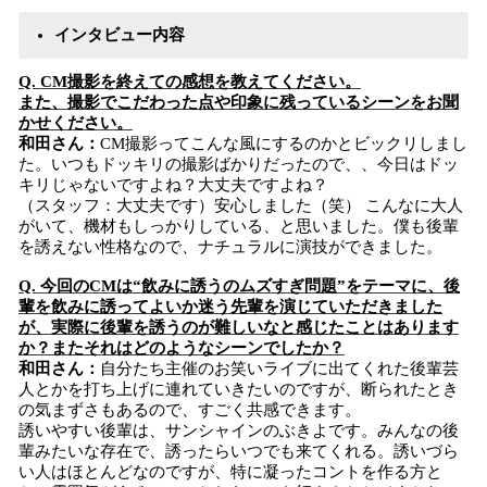
インタビュー内容
Q. CM撮影を終えての感想を教えてください。
また、撮影でこだわった点や印象に残っているシーンをお聞
かせください。
和田さん：
CM撮影ってこんな風にするのかとビックリしまし
た。いつもドッキリの撮影ばかりだったので、、今日はドッ
キリじゃないですよね？大丈夫ですよね？
（スタッフ：大丈夫です）安心しました（笑） こんなに大人
がいて、機材もしっかりしている、と思いました。僕も後輩
を誘えない性格なので、ナチュラルに演技ができました。
Q. 今回のCMは“飲みに誘うのムズすぎ問題”をテーマに、後
輩を飲みに誘ってよいか迷う先輩を演じていただきました
が、実際に後輩を誘うのが難しいなと感じたことはあります
か？またそれはどのようなシーンでしたか？
和田さん：
自分たち主催のお笑いライブに出てくれた後輩芸
人とかを打ち上げに連れていきたいのですが、断られたとき
の気まずさもあるので、すごく共感できます。
誘いやすい後輩は、サンシャインのぶきよです。みんなの後
輩みたいな存在で、誘ったらいつでも来てくれる。誘いづら
い人はほとんどなのですが、特に凝ったコントを作る方と