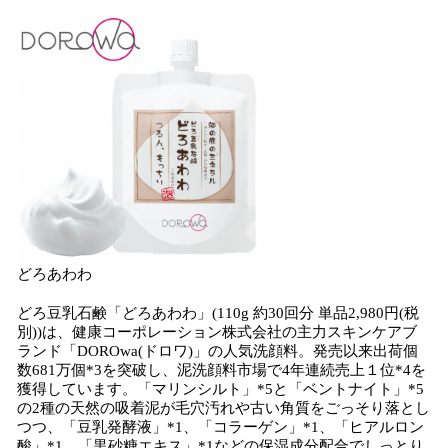
どろあわわ
どろ豆乳石鹸「どろあわわ」(110g 約30回分 単品2,980円(税
別))は、健康コーポレーション株式会社の主力スキンケアブ
ランド「DOROwa(ドロワ)」の人気洗顔料。発売以来出荷個
数681万個*3を突破し、泥洗顔料市場で4年連続売上１位*4を
獲得しています。「マリンシルト」*5と「ベントナイト」*5
の2種の天然の吸着泥が毛穴汚れや古い角質をごっそり落とし
つつ、「豆乳発酵液」*1、「コラーゲン」*1、「ヒアルロン
酸」*1、「黒砂糖エキス」*1などの保湿成分配合でしっとり