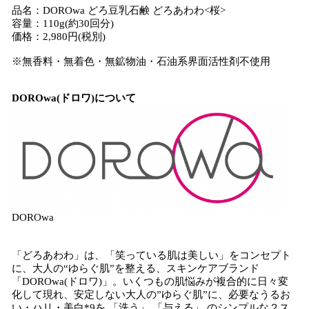
品名：DOROwa どろ豆乳石鹸 どろあわわ<桜>
容量：110g(約30回分)
価格：2,980円(税別)
※無香料・無着色・無鉱物油・石油系界面活性剤不使用
DOROwa(ドロワ)について
DOROwa
「どろあわわ」は、「笑っている肌は美しい」をコンセプト
に、大人の“ゆらぐ肌”を整える、スキンケアブランド
「DOROwa(ドロワ)」。いくつもの肌悩みが複合的に日々変
化して現れ、安定しない大人の”ゆらぐ肌”に、必要なうるお
い・ハリ・美白*9を 「洗う」 「与える」 のシンプルな２ス