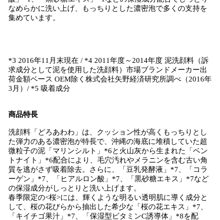
なめらかに洗い上げ、もっちりとした濃密泡で多くの支持を
集めています。
*3 2016年11月末現在 / *4 2011年度～2014年度 泥洗顔料（訴
求成分として泥を使用した洗顔料）市場ブランドメーカー出
荷金額ベース OEM除く株式会社矢野経済研究所調べ（2016年
3月）/ *5 吸着成分
商品特長
洗顔料「どろあわわ」は、クッション性が高くもっちりとし
た弾力のある濃密泡が特長で、沖縄の海底に堆積していた超
微粒子の泥「マリンシルト」*6と火山灰から生まれた「ベン
トナイト」*6配合により、毛穴汚れやメラニンを含む古い角
質を逃がさず吸着除去。さらに、「豆乳発酵液」*7、「コラ
ーゲン」*7、「ヒアルロン酸」*7、「黒砂糖エキス」*7など
の保湿成分がしっとりと洗い上げます。
春季限定の<桜>には、輝くような明るい透明肌に導く成分と
して、桜の花びらから抽出した希少な「桜の花エキス」*7、
「キイチゴ果汁」*7、「保湿型ビタミンC誘導体」*8を配