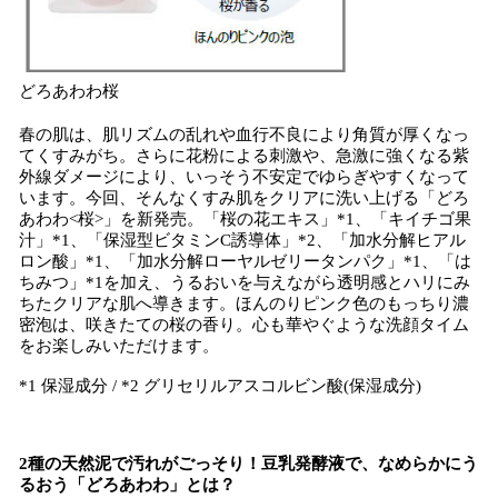
どろあわわ桜
春の肌は、肌リズムの乱れや血行不良により角質が厚くなっ
てくすみがち。さらに花粉による刺激や、急激に強くなる紫
外線ダメージにより、いっそう不安定でゆらぎやすくなって
います。今回、そんなくすみ肌をクリアに洗い上げる「どろ
あわわ<桜>」を新発売。「桜の花エキス」*1、「キイチゴ果
汁」*1、「保湿型ビタミンC誘導体」*2、「加水分解ヒアル
ロン酸」*1、「加水分解ローヤルゼリータンパク」*1、「は
ちみつ」*1を加え、うるおいを与えながら透明感とハリにみ
ちたクリアな肌へ導きます。ほんのりピンク色のもっちり濃
密泡は、咲きたての桜の香り。心も華やぐような洗顔タイム
をお楽しみいただけます。
*1 保湿成分 / *2 グリセリルアスコルビン酸(保湿成分)
2種の天然泥で汚れがごっそり！豆乳発酵液で、なめらかにう
るおう「どろあわわ」とは？