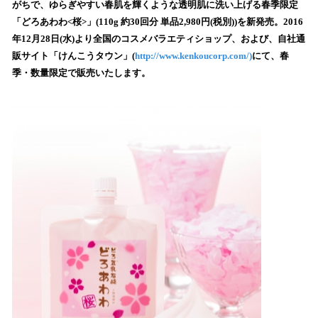
がちで、ゆらぎやすい春肌を輝くような透明肌に洗い上げる春季限定
み
「どろあわわ<桜>」(110g 約30回分 単品2,980円(税別))を新発売。2016
込
年12月28日(水)より全国のコスメバラエティショップ、および、自社通
み
販サイト「けんこうタウン」(
http://www.kenkoucorp.com/)
にて、春
中
で
季・数量限定で販売いたします。
す