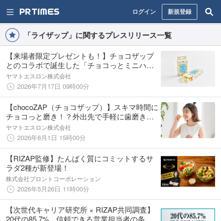
ログイン
新規登録
「ライザップ」に関するプレスリリース一覧
【来場者限定プレゼントも！】チョコザップ
とのコラボで誕生した「チョコっとミニハブ
ラシ」がJAPANドラッグストアショーで体験
ヤマトエスロン株式会社
できる
2026年7月17日 09時00分
【chocoZAP（チョコザップ）】スキマ時間に
チョコっと磨き！？外出先で手軽に歯磨きが
できる「チョコっとミニハブラシ」が6月4日
ヤマトエスロン株式会社
に新発売
2026年6月1日 15時00分
【RIZAP監修】たんぱく質にコミットするサ
ラダ2種が新登場！
株式会社プロントコーポレーション
2026年5月26日 11時00分
【次世代キャリア研究所 × RIZAP共同調査】
20代の85.7%、信頼できる営業担当者の条件