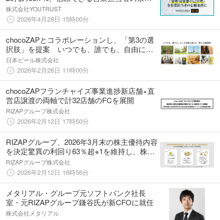
に「姿勢・清潔感・自己管理」を挙げる。
株式会社YOUTRUST
2026年4月28日 15時00分
chocoZAPとコラボレーションし、「第3の選
択肢」を提案 いつでも、誰でも、自由に楽
しめるノンアルコール飲料2種を発売
日本ビール株式会社
2026年2月26日 11時00分
chocoZAPフランチャイズ事業進捗新店舗×直
営店譲渡の両軸で計32店舗のFCを展開
RIZAPグループ株式会社
2026年2月12日 17時50分
RIZAPグループ、2026年3月末の株主優待内容
を決定驚異の利回り63％超※1を維持し、株主
還元の最大化へ挑戦
RIZAPグループ株式会社
2026年2月12日 16時56分
メタリアル・グループ元ソフトバンク社長
室・元RIZAPグループ鎌谷氏が新CFOに就任
株式会社メタリアル