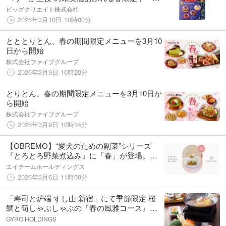
ツが登場。3月18日（水）より期間限定販売
ビッグクリエイト株式会社
2026年3月10日 10時00分
とととりとん、春の期間限定メニューを3月10
日から開始
株式会社ファイブグループ
2026年3月9日 10時20分
とりとん、春の期間限定メニューを3月10日か
ら開始
株式会社ファイブグループ
2026年3月9日 10時14分
【OBREMO】“愛犬のための副菜”シリーズ
『とろとろ野菜煮込み』に「春」が登場。つ
いに日本の四季を彩る全ラインナップが勢揃
エイチームホールディングス
い！
2026年3月6日 11時00分
「寿司と炉端 すし山 新宿」にて季節限定 桜
鯛と筍しゃぶしゃぶの『春の風雅コース』が
登場
GYRO HOLDINGS