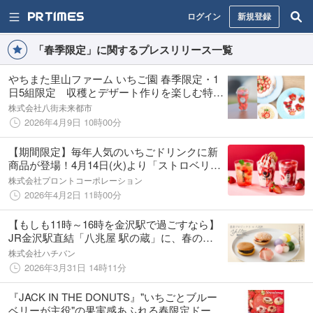
ログイン
新規登録
「春季限定」に関するプレスリリース一覧
やちまた里山ファーム いちご園 春季限定・1
日5組限定 収穫とデザート作りを楽しむ特別
プラン
株式会社八街未来都市
2026年4月9日 10時00分
【期間限定】毎年人気のいちごドリンクに新
商品が登場！4月14日(火)より「ストロベリー
ヨーグルトラテ」「いちごのジャスミンティ
株式会社プロントコーポレーション
ーソーダ」発売開始
2026年4月2日 11時00分
【もしも11時～16時を金沢駅で過ごすなら】
JR金沢駅直結「八兆屋 駅の蔵」に、春の
「Yell応援菓」が新登場
株式会社ハチバン
2026年3月31日 14時11分
『JACK IN THE DONUTS』"いちごとブルー
ベリーが主役"の果実感あふれる春限定ドーナ