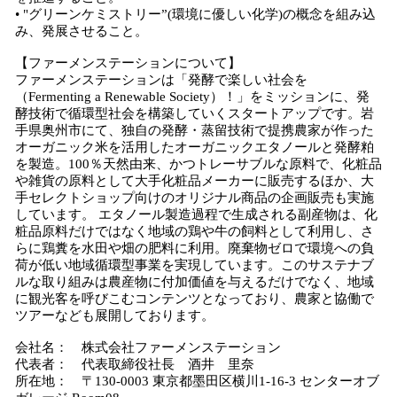
• "グリーンケミストリー”(環境に優しい化学)の概念を組み込
み、発展させること。
【ファーメンステーションについて】
ファーメンステーションは「発酵で楽しい社会を
（Fermenting a Renewable Society）！」をミッションに、発
酵技術で循環型社会を構築していくスタートアップです。岩
手県奥州市にて、独自の発酵・蒸留技術で提携農家が作った
オーガニック米を活用したオーガニックエタノールと発酵粕
を製造。100％天然由来、かつトレーサブルな原料で、化粧品
や雑貨の原料として大手化粧品メーカーに販売するほか、大
手セレクトショップ向けのオリジナル商品の企画販売も実施
しています。 エタノール製造過程で生成される副産物は、化
粧品原料だけではなく地域の鶏や牛の飼料として利用し、さ
らに鶏糞を水田や畑の肥料に利用。廃棄物ゼロで環境への負
荷が低い地域循環型事業を実現しています。このサステナブ
ルな取り組みは農産物に付加価値を与えるだけでなく、地域
に観光客を呼びこむコンテンツとなっており、農家と協働で
ツアーなども展開しております。
会社名： 株式会社ファーメンステーション
代表者： 代表取締役社長 酒井 里奈
所在地： 〒130-0003 東京都墨田区横川1-16-3 センターオブ