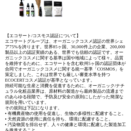
【エコサート/コスモス認証について】
エコサートグループは、オーガニックコスメ認証の世界シェ
ア75%を誇ります。世界85ヶ国、30,000件上の企業、200,000
製品以上の認証実績のある、世界でも信頼の認証です。オー
ガニックコスメに関する基準は国や地域によって様々。品質
を維持するために、エコサートを含む欧州5ヶ国の認証団体が
合同でオーガニックコスメに関する統一基準「COSMOS」を
策定しました。これは世界でも厳しい審査水準を持つ
ECOCERTコスメ認証が基準となっています。
持続可能な生産と消費を促進するために、オーガニック/ナチ
ュラル化粧品業界は、原材料の製造から最終製品の流通まで
のあらゆる段階で、予防及び安全の原則にしたがった簡潔な
規則を用いています。
その規則は下記になります。
• 有機農産物の使用を促進し、生物の多様性に配慮すること。
• 天然資源の使用に責任を持ち、環境に配慮すること。
• 汚染物質を排出せず、人々の健康と環境に配慮した製造加工
を推進すること。