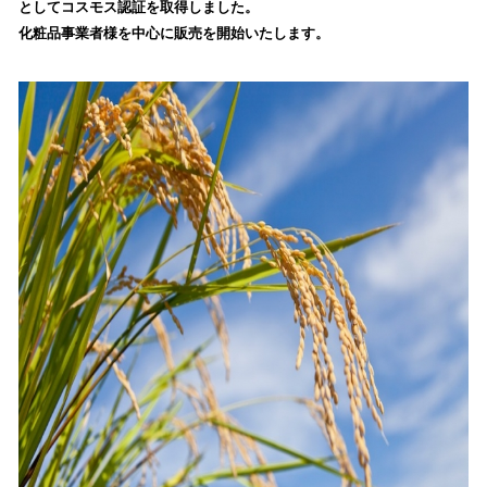
としてコスモス認証を取得しました。
み
化粧品事業者様を中心に販売を開始いたします。
込
み
中
で
す