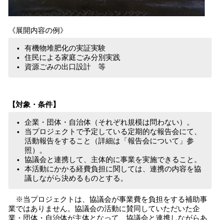
《展開内容の例》
有機物堆肥化の実証実験
住民による家庭ごみ分別実践
資源ごみの出口設計 等
【対象・条件】
企業・団体・自治体（それぞれ規模は問わない）。
当プロジェクトで予定している定期的な報告会にて、
活動報告をすること（詳細は「報告会について」参
照）。
協議会と連携して、主体的に事業を実施できること。
本活動にかかる経費負担に関しては、連携の内容を協
議しながら決めるものとする。
※当プロジェクトは、協議会が事業費を負担をする補助事
業ではありません。協議会の活動に賛同していただいた企
業・団体・自治体が主体となって、協議会と連携しながらあ