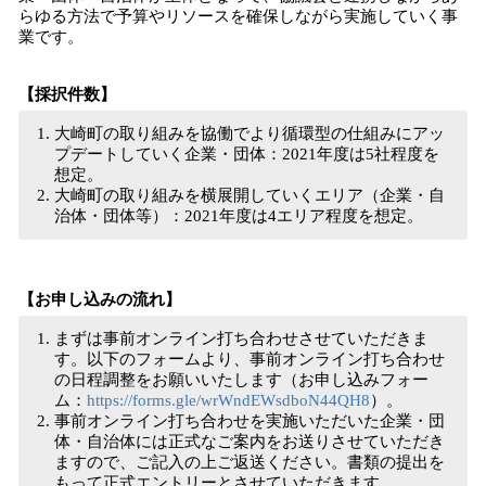
らゆる方法で予算やリソースを確保しながら実施していく事
業です。
【採択件数】
大崎町の取り組みを協働でより循環型の仕組みにアッ
プデートしていく企業・団体：2021年度は5社程度を
想定。
大崎町の取り組みを横展開していくエリア（企業・自
治体・団体等）：2021年度は4エリア程度を想定。
【お申し込みの流れ】
まずは事前オンライン打ち合わせさせていただきま
す。以下のフォームより、事前オンライン打ち合わせ
の日程調整をお願いいたします（お申し込みフォー
ム：
https://forms.gle/wrWndEWsdboN44QH8
）。
事前オンライン打ち合わせを実施いただいた企業・団
体・自治体には正式なご案内をお送りさせていただき
ますので、ご記入の上ご返送ください。書類の提出を
もって正式エントリーとさせていただきます。