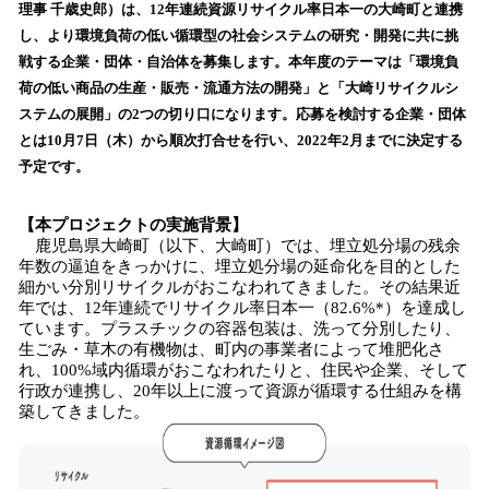
数
理事 千歳史郎）は、12年連続資源リサイクル率日本一の大崎町と連携
を
し、より環境負荷の低い循環型の社会システムの研究・開発に共に挑
読
戦する企業・団体・自治体を募集します。本年度のテーマは「環境負
み
荷の低い商品の生産・販売・流通方法の開発」と「大崎リサイクルシ
込
ステムの展開」の2つの切り口になります。応募を検討する企業・団体
み
とは10月7日（木）から順次打合せを行い、2022年2月までに決定する
中
で
予定です。
す
【本プロジェクトの実施背景】
鹿児島県大崎町（以下、大崎町）では、埋立処分場の残余
年数の逼迫をきっかけに、埋立処分場の延命化を目的とした
細かい分別リサイクルがおこなわれてきました。その結果近
年では、12年連続でリサイクル率日本一（82.6%*）を達成し
ています。プラスチックの容器包装は、洗って分別したり、
生ごみ・草木の有機物は、町内の事業者によって堆肥化さ
れ、100%域内循環がおこなわれたりと、住民や企業、そして
行政が連携し、20年以上に渡って資源が循環する仕組みを構
築してきました。