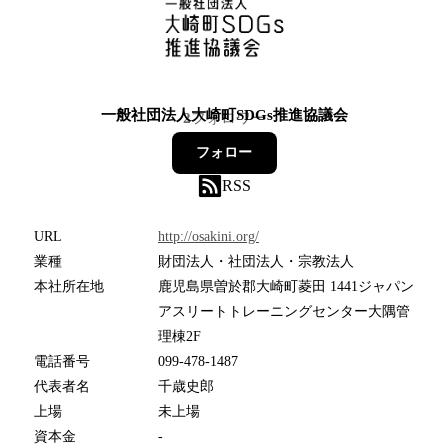
一般社団法人大崎町SDGs推進協議会
2
フォロワー
フォロー
RSS
URL
http://osakini.org/
業種
財団法人・社団法人・宗教法人
本社所在地
鹿児島県曽於郡大崎町菱田 1441ジャパン
アスリートトレーニングセンター大隅管
理棟2F
電話番号
099-478-1487
代表者名
千歳史郎
上場
未上場
資本金
-