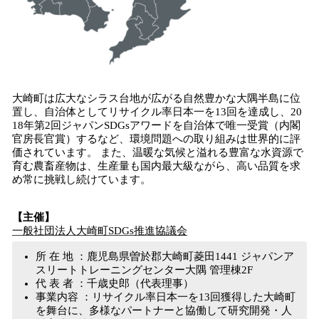
大崎町は広大なシラス台地が広がる自然豊かな大隅半島に位
置し、自治体としてリサイクル率日本一を13回を達成し、20
18年第2回ジャパンSDGsアワードを自治体で唯一受賞（内閣
官房長官賞）するなど、環境問題への取り組みは世界的に評
価されています。 また、温暖な気候と溢れる豊富な水資源で
育む農畜産物は、生産量も国内最大級ながら、高い品質を求
め常に挑戦し続けています。
【主催】
一般社団法人大崎町SDGs推進協議会
所 在 地 ：鹿児島県曽於郡大崎町菱田1441 ジャパンア
スリートトレーニングセンター大隅 管理棟2F
代 表 者 ：千歳史郎（代表理事）
事業内容 ：リサイクル率日本一を13回獲得した大崎町
を舞台に、多様なパートナーと協働して研究開発・人