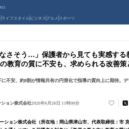
ES
ン
ライフスタイル
ビジネス
グルメ
スポーツ
なさそう…」保護者から見ても実感する
の教育の質に不安も、求められる改善策
下に不安、約8割が情報共有の円滑化で指導の質向上に期待。
ーション株式会社
2026年6月26日 11時00分
い
い
ね
ューション株式会社（所在地：岡山県津山市、代表取締役：市 
！