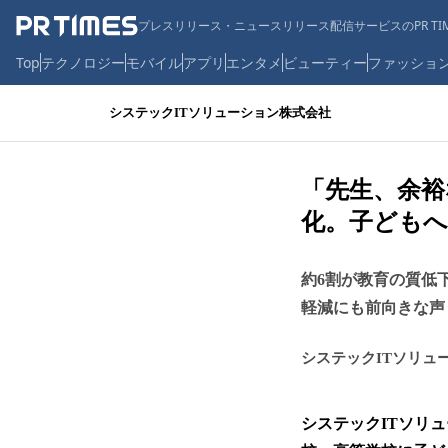
プレスリリース・ニュースリリース配信サービスのPR TIM
Top
テクノロジー
モバイル
アプリ
エンタメ
ビューティー
ファッショ
システックITソリューション株式会社
「先生、余裕
化。子どもへ
約6割が教育の質低
軽減にも前向きな声
システックITソリュ
システックITソリ