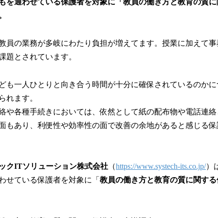
数
もを通わせている保護者を対象に「教員の働き方と教育の質に
を
。
読
み
込
教員の業務が多岐にわたり負担が増えてます。授業に加えて事
み
課題とされています。
中
で
す
ども一人ひとりと向き合う時間が十分に確保されているのかに
られます。
絡や各種手続きにおいては、依然として紙の配布物や電話連絡
面もあり、利便性や効率性の面で改善の余地があると感じる保
ックITソリューション株式会社
（
https://www.systech-its.co.jp/
）
わせている保護者を対象に「
教員の働き方と教育の質に関する