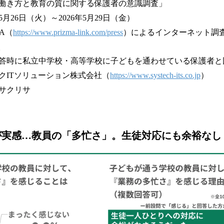
働き方と教育の質に関する保護者の意識調査」
5月26日（火）～2026年5月29日（金）
A（
https://www.prizma-link.com/press
）によるインターネット調
人
答時に私立中学校・高等学校に子どもを通わせている保護者と
クITソリューション株式会社（
https://www.systech-its.co.jp
）
サクリサ
が実感…教員の「多忙さ」。生徒対応にも余裕なし