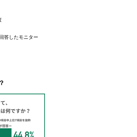
査
回答したモニター
？