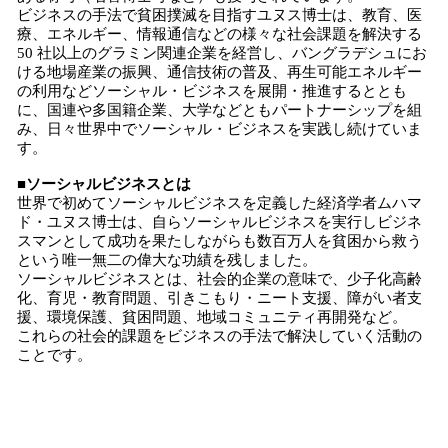
ビジネスの手法で貧困撲滅を目指すユヌス博士は、教育、医
療、エネルギー、情報通信などの様々な社会課題を解決する
50 社以上のグラミン関連企業を経営し、バングラデシュにお
ける地場産業の振興、通信技術の普及、再生可能エネルギー
の利用などソーシャル・ビジネスを展開・推進するととも
に、国連や多国籍企業、大学などともパートナーシップを組
み、日々世界中でソーシャル・ビジネスを実践し続けていま
す。
■ソーシャルビジネスとは
世界で初めてソーシャルビジネスを定義した経済学者ムハマ
ド・ユヌス博士は、自らソーシャルビジネスを実行しビジネ
スマンとして成功を果たしながらも数百万人を貧困から救う
という唯一無二の偉大な功績を残しました。
ソーシャルビジネスとは、社会的企業の意味で、少子化高齢
化、育児・教育問題、引きこもり・ニート支援、障がい者支
援、環境保護、貧困問題、地域コミュニティ再開発など。
これらの社会的課題をビジネスの手法で解決していく活動の
ことです。