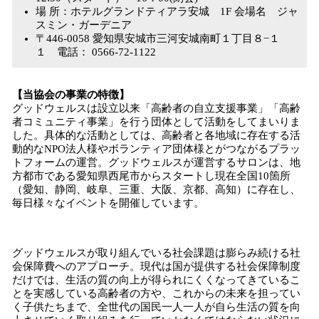
場 所：ホテルグランドティアラ安城 1F 会場名 ジャ
スミン・ガーデニア
〒446-0058 愛知県安城市三河安城南町１丁目８−１
１ 電話： 0566-72-1122
【当協会の事業の特徴】
グッドウェルスは設立以来「高齢者の自立支援事業」「高齢
者コミュニティ事業」を行う団体として活動をしてまいりま
した。具体的な活動としては、高齢者と各地域に存在する活
動的なNPO法人様やボランティア団体様とがつながるプラッ
トフォームの運営。グッドウェルスが運営するサロンは、地
方都市である愛知県西尾市からスタートし現在全国10箇所
（愛知、静岡、岐阜、三重、大阪、京都、高知）に存在し、
毎日様々なイベントを開催しています。
グッドウェルスが取り組んでいる社会課題は膨らみ続ける社
会保障費へのアプローチ。現代は国が提供する社会保障制度
だけでは、生活の質の向上が得られにくくなってきているこ
とを実感している高齢者の方や、これからの未来を担ってい
く子供たちまで、全世代の国民一人一人が自ら生活の質を向