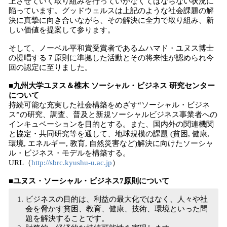
上させていく取り組みを行っていかなくてはならない状況に
陥っています。グッドウェルスは上記のような社会課題の解
決に真摯に向き合いながら、その解決に全力で取り組み、新
しい価値を提案して参ります。
そして、ノーベル平和賞受賞者であるムハマド・ユヌス博士
の提唱する７原則に準拠した活動とその将来性が認められ今
回の認定に至りました。
■九州大学ユヌス＆椎木 ソーシャル・ビジネス 研究センター
について
持続可能な充実した社会構築をめざす“ソーシャル・ビジネ
ス”の研究、調査、普及と新規ソーシャルビジネス事業者への
インキュベーションを目的とする。また、国内外の関連機関
と協定・共同研究等を通して、地球規模の課題 (貧困, 健康,
環境, エネルギー, 教育, 自然災害など)解決に向けたソーシャ
ル・ビジネス・モデルを構築する。
URL（
http://sbrc.kyushu-u.ac.jp
）
■ユヌス・ソーシャル・ビジネス7原則について
ビジネスの目的は、利益の最大化ではなく、人々や社
会を脅かす貧困、教育、健康、技術、環境といった問
題を解決することです。