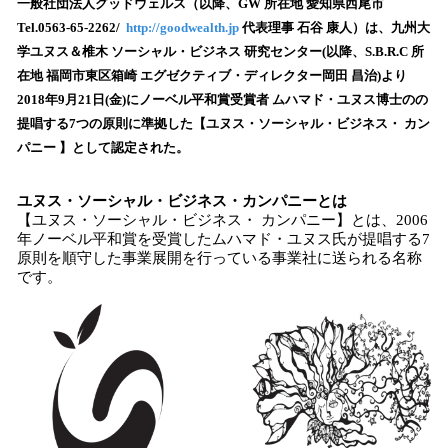
！
一般社団法人グッドウェルス（以降、GW 所在地 愛知県西尾市
数
Tel.0563-65-2262/
http://goodwealth.jp
代表理事 石谷 康人）は、九州大
を
学ユヌス＆椎木 ソーシャル・ビジネス 研究センター(以降、S.B.R.C 所
読
在地 福岡市東区箱崎 エグゼクティブ・ディレクター岡田 昌治)より
み
2018年9月21日(金)にノーベル平和賞受賞者 ムハマド・ユヌス博士のの
込
提唱する7つの原則に準拠した【ユヌス・ソーシャル・ビジネス・ カン
み
パニー 】として認定された。
中
で
す
ユヌス・ソーシャル・ビジネス・カンパニーとは
【ユヌス・ソーシャル・ビジネス・ カンパニー】とは、2006
年ノーベル平和賞を受賞したムハマド・ユヌス氏が提唱する7
原則を順守した事業展開を行っている事業社に送られる名称
です。