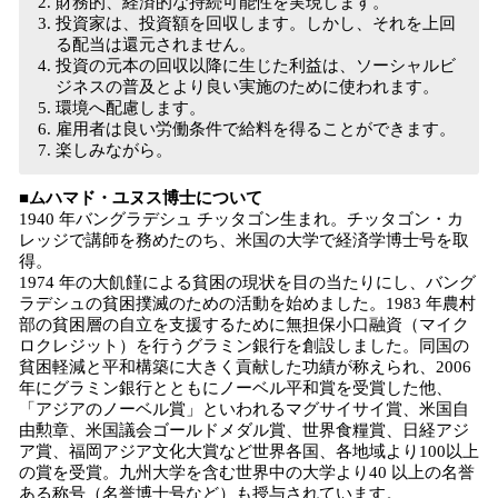
財務的、経済的な持続可能性を実現します。
投資家は、投資額を回収します。しかし、それを上回
る配当は還元されません。
投資の元本の回収以降に生じた利益は、ソーシャルビ
ジネスの普及とより良い実施のために使われます。
環境へ配慮します。
雇用者は良い労働条件で給料を得ることができます。
楽しみながら。
■ムハマド・ユヌス博士について
1940 年バングラデシュ チッタゴン生まれ。チッタゴン・カ
レッジで講師を務めたのち、米国の大学で経済学博士号を取
得。
1974 年の大飢饉による貧困の現状を目の当たりにし、バング
ラデシュの貧困撲滅のための活動を始めました。1983 年農村
部の貧困層の自立を支援するために無担保小口融資（マイク
ロクレジット）を行うグラミン銀行を創設しました。同国の
貧困軽減と平和構築に大きく貢献した功績が称えられ、2006
年にグラミン銀行とともにノーベル平和賞を受賞した他、
「アジアのノーベル賞」といわれるマグサイサイ賞、米国自
由勲章、米国議会ゴールドメダル賞、世界食糧賞、日経アジ
ア賞、福岡アジア文化大賞など世界各国、各地域より100以上
の賞を受賞。九州大学を含む世界中の大学より40 以上の名誉
ある称号（名誉博士号など）も授与されています。