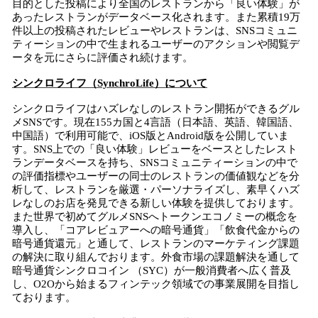
目的とした投稿により全国のレストランから「良い体験」が
あったレストランがデータベース化されます。また累積19万
件以上の投稿されたレビューやレストランは、SNSコミュニ
ティーションの中で生まれるユーザーのアクションや閲覧デ
ータを元にさらに評価され続けます。
シンクロライフ（SynchroLife）について
シンクロライフはハズレなしのレストラン開拓ができるグル
メSNSです。現在155カ国と4言語（日本語、英語、韓国語、
中国語）で利用可能で、iOS版とAndroid版を公開していま
す。SNS上での「良い体験」レビューをベースとしたレスト
ランデータベースを持ち、SNSコミュニティーションの中で
の評価指標やユーザーの同士のレストランの価値観などを分
析して、レストランを厳選・パーソナライズし、素早くハズ
レなしのお店を発見できる新しい体験を提供しております。
また世界で初めてグルメSNSへトークンエコノミーの概念を
導入し、「コアレビュアーへの暗号通貨」「飲食代金からの
暗号通貨還元」と通して、レストランのマーケティング課題
の解決に取り組んでおります。外食市場の課題解決を通して
暗号通貨シンクロコイン （SYC）が一般消費者へ広く普及
し、O2Oから始まるフィンテック領域での事業展開を目指し
ております。