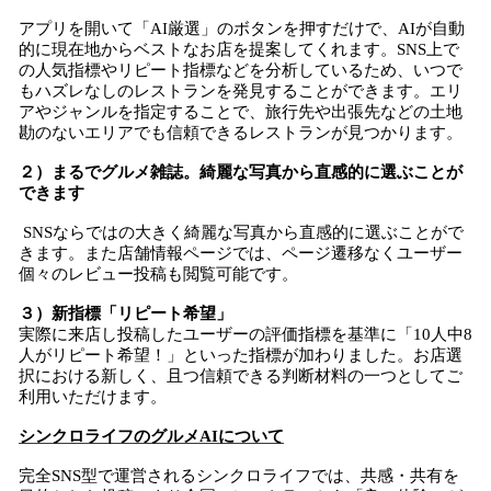
アプリを開いて「AI厳選」のボタンを押すだけで、AIが自動
的に現在地からベストなお店を提案してくれます。SNS上で
の人気指標やリピート指標などを分析しているため、いつで
もハズレなしのレストランを発見することができます。エリ
アやジャンルを指定することで、旅行先や出張先などの土地
勘のないエリアでも信頼できるレストランが見つかります。
２）まるでグルメ雑誌。綺麗な写真から直感的に選ぶことが
できます
SNSならではの大きく綺麗な写真から直感的に選ぶことがで
きます。また店舗情報ページでは、ページ遷移なくユーザー
個々のレビュー投稿も閲覧可能です。
３）新指標「リピート希望」
実際に来店し投稿したユーザーの評価指標を基準に「10人中8
人がリピート希望！」といった指標が加わりました。お店選
択における新しく、且つ信頼できる判断材料の一つとしてご
利用いただけます。
シンクロライフのグルメAIについて
完全SNS型で運営されるシンクロライフでは、共感・共有を