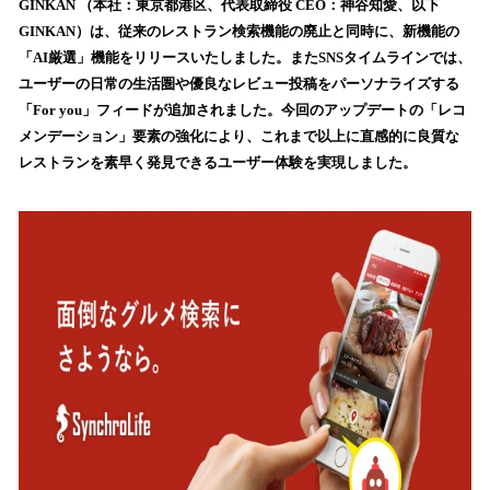
GINKAN （本社：東京都港区、代表取締役 CEO：神谷知愛、以下
読
GINKAN）は、従来のレストラン検索機能の廃止と同時に、新機能の
み
「AI厳選」機能をリリースいたしました。またSNSタイムラインでは、
込
ユーザーの日常の生活圏や優良なレビュー投稿をパーソナライズする
み
「For you」フィードが追加されました。今回のアップデートの「レコ
中
で
メンデーション」要素の強化により、これまで以上に直感的に良質な
す
レストランを素早く発見できるユーザー体験を実現しました。