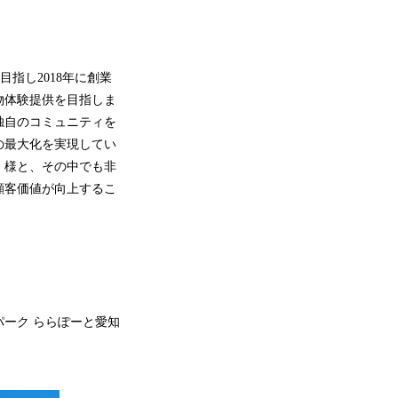
指し2018年に創業
物体験提供を目指しま
独自のコミュニティを
の最大化を実現してい
」様と、その中でも非
顧客価値が向上するこ
ーク ららぽーと愛知