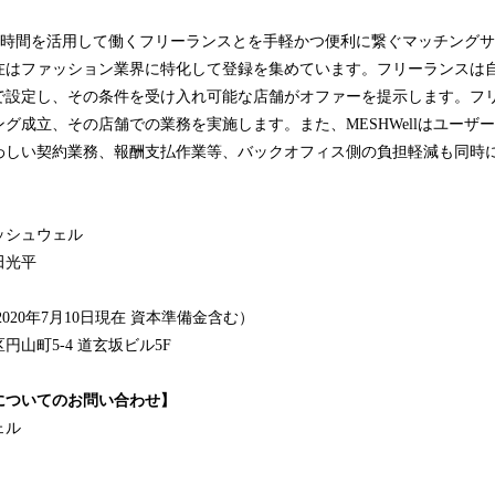
スキマ時間を活用して働くフリーランスとを手軽かつ便利に繋ぐマッチング
在はファッション業界に特化して登録を集めています。フリーランスは
で設定し、その条件を受け入れ可能な店舗がオファーを提示します。フ
グ成立、その店舗での業務を実施します。また、MESHWellはユーザ
わしい契約業務、報酬支払作業等、バックオフィス側の負担軽減も同時
ッシュウェル
田光平
2020年7月10日現在 資本準備金含む）
山町5-4 道玄坂ビル5F
についてのお問い合わせ】
ェル