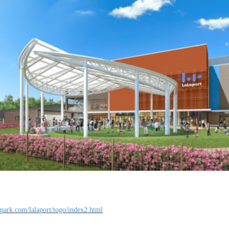
-park.com/lalaport/togo/index2.html