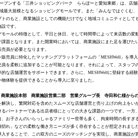
にオープンする「三井ショッピングパーク ららぽーと愛知東郷」は、店舗面積
、地域最大規模となるショッピングモールです。また「みんなではぐくむ
プトのもと、商業施設としての機能だけでなく地域コミュニティとして
施設です。
グモールの特徴として、平日と休日、そして時間帯によって来店数の変
が課題となります。また開業時においては、商業施設にまた足を運びた
販売員が必要となります。
販売員に特化したマッチングプラットフォームの「MESHWell」を導
売員を柔軟に追加することが可能となります。それによって、スタッフ
的な店舗運営をサポートできます。さらに、MESHWellに登録する経
い物体験を提供できることから導入に至りました。
社
商業施設本部 商業施設営業二部 営業グループ長
寺田
和仁
様から
を解決し、繁閑対応を含めたスムーズな店舗運営と売り上げの向上をい
けるパートナーである出店者様にとっての大きな課題の一つです。一方
は、お子さんのいらっしゃるファミリー世帯も多く、拘束時間の長すぎ
切れ」などの柔軟な働き方ニーズが多く存在することが想定されました。M
導入することで、この双方のニーズのマッチングを実現し、商業施設が