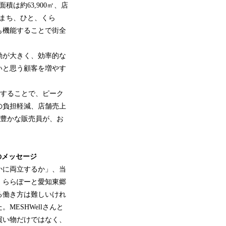
は約63,900㎡、店
、まち、ひと、くら
も機能することで街全
動が大きく、効率的な
いと思う顧客を増やす
入することで、ピーク
の負担軽減、店舗売上
験豊かな販売員が、お
のメッセージ
かに両立するか」、当
、ららぽーと愛知東郷
る働き方は難しいけれ
ESHWellさんと
買い物だけではなく、