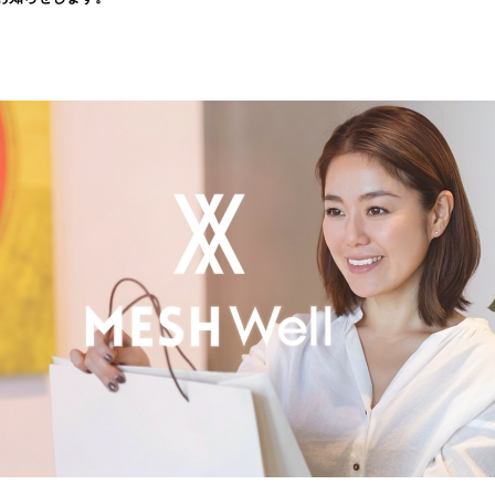
込
み
中
で
す