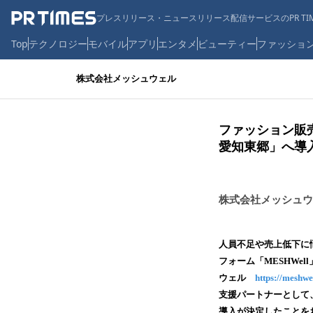
プレスリリース・ニュースリリース配信サービスのPR TIM
Top
テクノロジー
モバイル
アプリ
エンタメ
ビューティー
ファッショ
株式会社メッシュウェル
ファッション販売
愛知東郷」へ導
株式会社メッシュウ
人員不足や売上低下に
フォーム「MESHW
ウェル
https://meshwel
支援パートナーとして、
導入が決定したことを