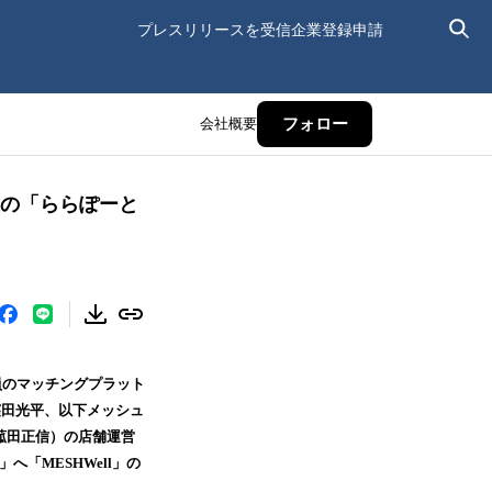
プレスリリースを受信
企業登録申請
会社概要
フォロー
業の「ららぽーと
員のマッチングプラット
窪田光平、以下メッシュ
菰田正信）の店舗運営
「MESHWell」の