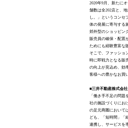
2020年9月、新た
舗数は全202店と
し。」というコンセ
体の発展に寄与する
郊外型のショッピン
販売員の確保・配置
ためにも経験豊富な
そこで、ファッション
時に即戦力となる販
の向上が見込め、効率
客様への豊かなお買
■三井不動産株式会
「働き手不足の問題
社の施設づくりにお
の足元商圏において
ども、「短時間」「細
連携し、サービスを