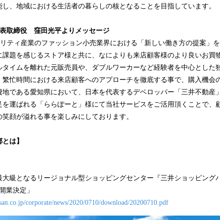
能し、地域における生活者の暮らしの核となることを目指しています。
代表取締役 窪田光平よりメッセージ
スピタリティ産業のファッション小売業界における「新しい働き方の提案」を目
に課題を感じるストア様と共に、なによりも来店顧客様のより良いお買
ルタイムを離れた元販売員や、ダブルワーカーなど経験者を中心とした
、繁忙時間における来店顧客へのアプローチを徹底する事で、購入機会
費地である愛知県において、日本を代表するデベロッパー「三井不動産
足を運ばれる「ららぽーと」様にて当社サービスをご活用頂くことで、
の笑顔が溢れる事を楽しみにしております。
郷とは】
最大級となるリージョナル型ショッピングセンター『三井ショッピングパ
）開業決定」
san.co.jp/corporate/news/2020/0710/download/20200710.pdf