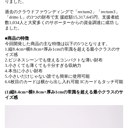
りました。
過去のクラウドファウンディングで「rectum2」「rectum3」
「dritto L」の3つの財布で支 援総額15,317,645円、支援者総
数1,034人と大変多くのサポーターからの資金調達に成功 し
ました。
■商品の特徴
今回開発した商品の主な特徴は以下の5つとなります。
1.縦8.4cm×横8.8cm×厚み1cmの常識を超える最小クラスのサ
イズ感
2.ビジネスシーンでも使えるコンパクトな薄い財布
3.小さくても薄くても十分すぎる収納力
4.本当に小さい財布
5.小さいだけじゃない誰でも簡単に使用可能
6.6枚目のカードは横から出し入れ可能 ICカードもタッチ可能
(1)縦8.4cm×横8.8cm×厚み1cmの常識を超える最小クラスのサ
イズ感