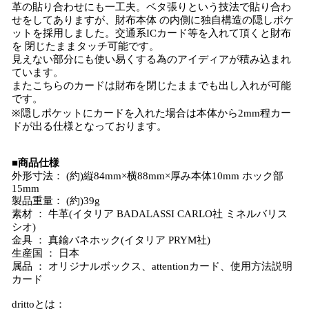
革の貼り合わせにも一工夫。ベタ張りという技法で貼り合わ
せをしてありますが、財布本体 の内側に独自構造の隠しポケ
ットを採用しました。交通系ICカード等を入れて頂くと財布
を 閉じたままタッチ可能です。
見えない部分にも使い易くする為のアイディアが積み込まれ
ています。
またこちらのカードは財布を閉じたままでも出し入れが可能
です。
※隠しポケットにカードを入れた場合は本体から2mm程カー
ドが出る仕様となっております。
■商品仕様
外形寸法： (約)縦84mm×横88mm×厚み本体10mm ホック部
15mm
製品重量： (約)39g
素材 ： 牛革(イタリア BADALASSI CARLO社 ミネルバリス
シオ)
金具 ： 真鍮バネホック(イタリア PRYM社)
生産国 ： 日本
属品 ： オリジナルボックス、attentionカード、使用方法説明
カード
drittoとは：