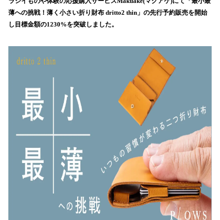
ラシイものや体験の応援購入サービスMakuake(マクアケ)にて「最小最
読
薄への挑戦！薄く小さい折り財布 dritto2 thin」の先行予約販売を開始
み
し目標金額の1230%を突破しました。
込
み
中
で
す