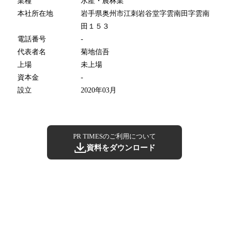
業種
水産・農林業
本社所在地
岩手県奥州市江刺岩谷堂字雲南田字雲南
田１５３
電話番号
-
代表者名
菊地信吾
上場
未上場
資本金
-
設立
2020年03月
PR TIMESのご利用について
資料をダウンロード