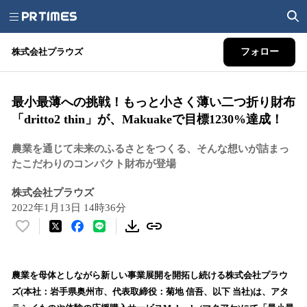
株式会社プラウズ
フォロー
最小最薄への挑戦！もっと小さく薄い二つ折り財布
「dritto2 thin」が、Makuakeで目標1230%達成！
農業を通じて未来のふるさとをつくる、そんな想いが詰まっ
たこだわりのコンパクト財布が登場
株式会社プラウズ
2022年1月13日 14時36分
い
い
ね
！
農業を母体としながら新しい事業展開を開拓し続ける株式会社プラウ
数
ズ(本社：岩手県奥州市、代表取締役：菊地 信吾、以下 当社)は、アタ
を