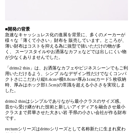
■開発の背景
急速なキャッシュレス化の進展を背景に、多くのメーカーが
様々な「薄くて小さい」財布を 販売しています。ところが、
薄い財布はコストを抑える為に抜型で抜いただけの物が多
く、 スーツスタイルやお洒落なカフェなどでは出しにくい物
が少なくありませんでした。
「dritto2 thin」は、お洒落なカフェやビジネスシーンでもご利
用いただけるよう、シンプ ルなデザイン性だけでなくコンパ
クトさにこだわり縦8.4cm×横8.8cm×厚み1cm(カード5 枚収納
時、厚みはホック部1.5cm)の常識を超える小ささを実現しま
した。
dritto2 thinはシンプルでありながら最小クラスのサイズ感。
昔から受け継がれた技術と新しいアイディアを融合させ最小
クラスまで昇華させた大きい岩 手県の小さい会社が作る財布
です。
rectumシリーズはdrittoシリーズとして名称新たに生まれ変わ