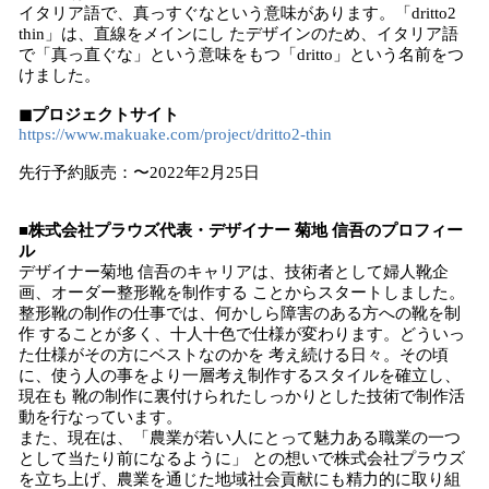
イタリア語で、真っすぐなという意味があります。「dritto2
thin」は、直線をメインにし たデザインのため、イタリア語
で「真っ直ぐな」という意味をもつ「dritto」という名前をつ
けました。
◼プロジェクトサイト
https://www.makuake.com/project/dritto2-thin
先行予約販売：〜2022年2月25日
■株式会社プラウズ代表・デザイナー 菊地 信吾のプロフィー
ル
デザイナー菊地 信吾のキャリアは、技術者として婦人靴企
画、オーダー整形靴を制作する ことからスタートしました。
整形靴の制作の仕事では、何かしら障害のある方への靴を制
作 することが多く、十人十色で仕様が変わります。どういっ
た仕様がその方にベストなのかを 考え続ける日々。その頃
に、使う人の事をより一層考え制作するスタイルを確立し、
現在も 靴の制作に裏付けられたしっかりとした技術で制作活
動を行なっています。
また、現在は、「農業が若い人にとって魅力ある職業の一つ
として当たり前になるように」 との想いで株式会社プラウズ
を立ち上げ、農業を通じた地域社会貢献にも精力的に取り組