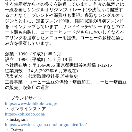
する生産者からその多くを調達しています。昨今の風潮とは
一線を画しシングルオリジン(ストレート)や浅煎りに偏重す
ることなく、ブレンドや深煎りも重視。多彩なシングルオリ
ジンとともに、定番ブレンド9種、 期間限定の特別ブレンド
をラインナップしています。サンドイッチやケーキなどのフ
ード類も内製し、コーヒーとフードがさらにおいしくなるペ
アリングを追求したメニューを提供。コーヒーの多様な楽し
み方を提案しています。
創業：1990（平成2）年 5 月
設立：1996（平成8）年 7 月 19 日
本社所在地： 〒156-0055 東京都世田谷区船橋 1-12-15
従業員数 ：74 人(2022年 6 月末現在)
代表者名 ：代表取締役社長 若林恭史
主要事業 ：コーヒー生豆の供給・焙煎加工、 コーヒー焙煎豆
の販売、喫茶店の運営
・ ブランドサイト
https://www.kohikobo.co.jp/
・ オンラインストア
https://kohikobo.com/
・Instagram
https://www.instagram.com/horiguchicoffee/
・ Twitter