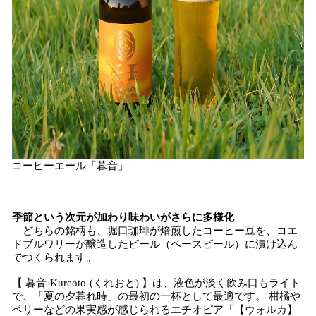
コーヒーエール「暮音」
季節という次元が加わり味わいがさらに多様化
どちらの銘柄も、堀口珈琲が焙煎したコーヒー豆を、コエ
ドブルワリーが醸造したビール（ベースビール）に漬け込ん
でつくられます。
【 暮音-Kureoto-(くれおと) 】は、液色が淡く飲み口もライト
で、「夏の夕暮れ時」の最初の一杯として最適です。 柑橘や
ベリーなどの果実感が感じられるエチオピア「【ウォルカ】