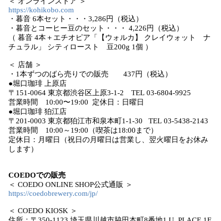
＜ オンラインストア ＞
https://kohikobo.com
・暮音 6本セット・・・3,286円（税込）
・暮音とコーヒー豆のセット・・・ 4,226円（税込）
（ 暮音 4本＋エチオピア「【ウォルカ】 クレイウォット ナ
チュラル」 シティロースト 豆200g 1個 ）
＜ 店舗 ＞
・1本ずつのばら売りでの販売 437円（税込）
●堀口珈琲 上原店
〒151-0064 東京都渋谷区上原3-1-2 TEL 03-6804-9925
営業時間 10:00〜19:00 定休日：日曜日
●堀口珈琲 狛江店
〒201-0003 東京都狛江市和泉本町1-1-30 TEL 03-5438-2143
営業時間 10:00～19:00（喫茶は18:00まで）
定休日：月曜日（祝日の月曜日は営業し、翌火曜日をお休み
します）
COEDOでの販売
＜ COEDO ONLINE SHOP公式通販 ＞
https://coedobrewery.com/jp/
＜ COEDO KIOSK ＞
住所：〒350-1123 埼玉県川越市脇田本町8番地1 U_PLACE 1F