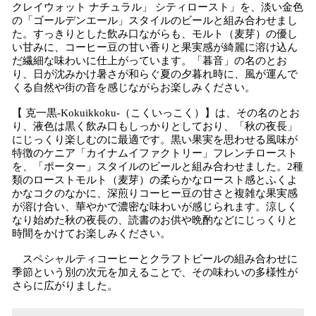
クレイウォット ナチュラル」 シティロースト」を、淡い金色
の「ゴールデンエール」スタイルのビールと組み合わせまし
た。すっきりとした飲み口ながらも、モルト（麦芽）の優し
い甘みに、コーヒー豆の甘い香りと果実感が綺麗に溶け込ん
だ繊細な味わいに仕上がっています。「暮音」の名のとお
り、日が沈みかけ暑さが和らぐ夏の夕暮れ時に、風が運んで
くる自然や街の音を感じながらお楽しみください。
【 克一黒-Kokuikkoku-（こくいっこく）】は、その名のとお
り、液色は黒く飲み口もしっかりとしており、「秋の夜長」
にじっくり楽しむのに最適です。黒い果実を思わせる風味が
特徴のケニア「カイナムイファクトリー」フレンチロースト
を、「ポーター」スタイルのビールと組み合わせました。2種
類のローストモルト（麦芽）の柔らかなロースト感とふくよ
かなコクのなかに、深煎りコーヒー豆の甘さと複雑な果実感
が溶け合い、華やかで濃密な味わいが感じられます。涼しく
なり始めた秋の夜長の、読書のお供や晩酌などにじっくりと
時間をかけてお楽しみください。
スペシャルティコーヒーとクラフトビールの組み合わせに
季節という別の次元を加えることで、その味わいの多様性が
さらに広がりました。