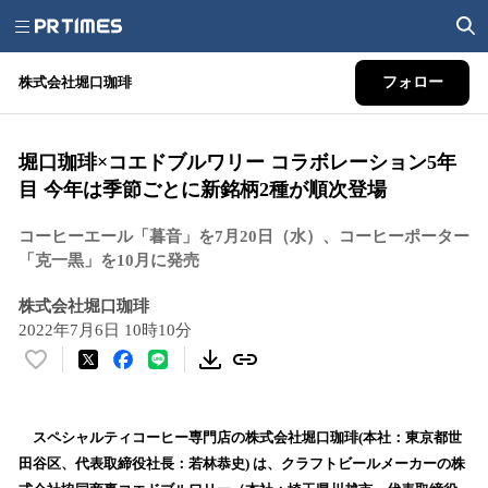
株式会社堀口珈琲
フォロー
堀口珈琲×コエドブルワリー コラボレーション5年
目 今年は季節ごとに新銘柄2種が順次登場
コーヒーエール「暮音」を7月20日（水）、コーヒーポーター
「克一黒」を10月に発売
株式会社堀口珈琲
2022年7月6日 10時10分
い
い
ね
！
スペシャルティコーヒー専門店の株式会社堀口珈琲(本社：東京都世
数
田谷区、代表取締役社長：若林恭史) は、クラフトビールメーカーの株
を