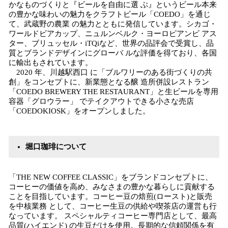
かなものづくりと『ビールを自由に選 ぶ』というビール本来
の豊かな味わいの魅力をクラフトビール「COEDO」を通じ
て、武蔵野の農業 の魅力とともに発信しています。シカゴ・
ワールドビアカップ、ニュルンベルク・ヨーロピアンビ アス
ター、ブリュッセル・iTQiなど、世界の品評会で受賞し、品
質とブランドデザインにグローバ ルな評価を得ており、各国
に輸出もされています。
2020 年、川越駅西口 に「ブルワリーのある街づくりの共
創」をコンセプトに、新業態となる醸 造所併設レストラン
「COEDO BREWERY THE RESTAURANT」と生ビールを専用
容器「グロウラー」 でテイクアウトできる小さな売店
「COEDOKIOSK」をオープンしました。
堀口珈琲について
「THE NEW COFFEE CLASSIC」をブランドコンセプトに、
コーヒーの価値を高め、みなさまの豊かな暮らしに貢献する
ことを目指しています。コーヒー豆の焙煎(ロースト)と販売
を中核業務 として、コーヒー生豆の供給や喫茶店の運営も行
なっています。 スペシャルティコーヒー専門店として、最高
品質(ハイエンド) の生豆だけを使用。長期的な信頼関係を有