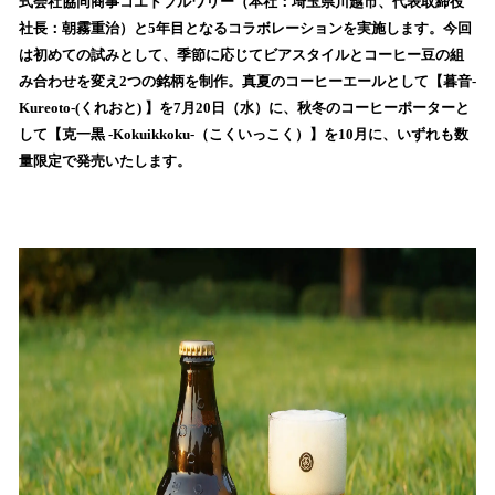
式会社協同商事コエドブルワリー（本社：埼玉県川越市、代表取締役
読
社長：朝霧重治）と5年目となるコラボレーションを実施します。今回
み
は初めての試みとして、季節に応じてビアスタイルとコーヒー豆の組
込
み合わせを変え2つの銘柄を制作。真夏のコーヒーエールとして【暮音-
み
Kureoto-(くれおと) 】を7月20日（水）に、秋冬のコーヒーポーターと
中
で
して【克一黒 -Kokuikkoku-（こくいっこく）】を10月に、いずれも数
す
量限定で発売いたします。