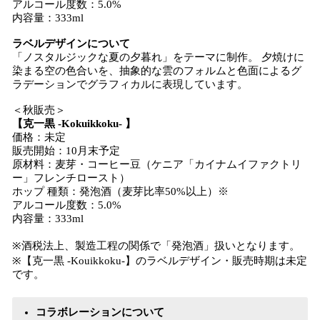
アルコール度数：5.0%
内容量：333ml
ラベルデザインについて
「ノスタルジックな夏の夕暮れ」をテーマに制作。 夕焼けに
染まる空の色合いを、抽象的な雲のフォルムと色面によるグ
ラデーションでグラフィカルに表現しています。
＜秋販売＞
【克一黒 -Kokuikkoku- 】
価格：未定
販売開始：10月末予定
原材料：麦芽・コーヒー豆（ケニア「カイナムイファクトリ
ー」フレンチロースト）
ホップ 種類：発泡酒（麦芽比率50%以上）※
アルコール度数：5.0%
内容量：333ml
※酒税法上、製造工程の関係で「発泡酒」扱いとなります。
※【克一黒 -Kouikkoku-】のラベルデザイン・販売時期は未定
です。
コラボレーションについて