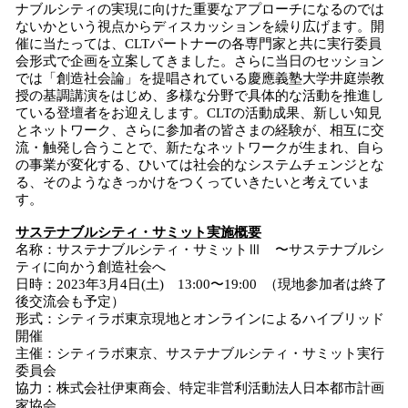
ナブルシティの実現に向けた重要なアプローチになるのでは
ないかという視点からディスカッションを繰り広げます。開
催に当たっては、CLTパートナーの各専門家と共に実行委員
会形式で企画を立案してきました。さらに当日のセッション
では「創造社会論」を提唱されている慶應義塾大学井庭崇教
授の基調講演をはじめ、多様な分野で具体的な活動を推進し
ている登壇者をお迎えします。CLTの活動成果、新しい知見
とネットワーク、さらに参加者の皆さまの経験が、相互に交
流・触発し合うことで、新たなネットワークが生まれ、自ら
の事業が変化する、ひいては社会的なシステムチェンジとな
る、そのようなきっかけをつくっていきたいと考えていま
す。
サステナブルシティ・サミット実施概要
名称：サステナブルシティ・サミットⅢ 〜サステナブルシ
ティに向かう創造社会へ
日時：2023年3月4日(土) 13:00〜19:00 （現地参加者は終了
後交流会も予定）
形式：シティラボ東京現地とオンラインによるハイブリッド
開催
主催：シティラボ東京、サステナブルシティ・サミット実行
委員会
協力：株式会社伊東商会、特定非営利活動法人日本都市計画
家協会