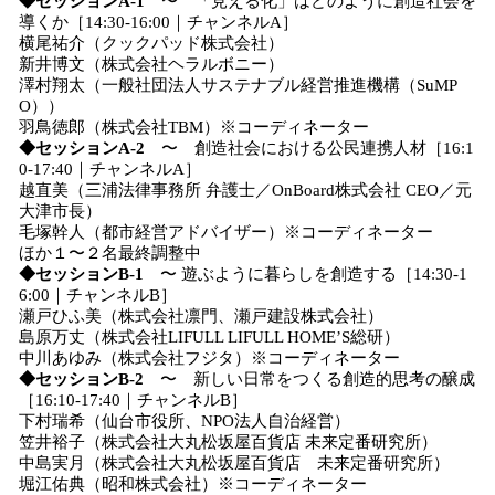
◆セッションA-1
〜 「見える化」はどのように創造社会を
導くか［14:30-16:00｜チャンネルA］
横尾祐介（クックパッド株式会社）
新井博文（株式会社ヘラルボニー）
澤村翔太（一般社団法人サステナブル経営推進機構（SuMP
O））
羽鳥徳郎（株式会社TBM）※コーディネーター
◆セッションA-2
〜 創造社会における公民連携人材［16:1
0-17:40｜チャンネルA］
越直美（三浦法律事務所 弁護士／OnBoard株式会社 CEO／元
大津市長）
毛塚幹人（都市経営アドバイザー）※コーディネーター
ほか１〜２名最終調整中
◆セッションB-1
〜 遊ぶように暮らしを創造する［14:30-1
6:00｜チャンネルB］
瀬戸ひふ美（株式会社凛門、瀬戸建設株式会社）
島原万丈（株式会社LIFULL LIFULL HOME’S総研）
中川あゆみ（株式会社フジタ）※コーディネーター
◆セッションB-2
〜 新しい日常をつくる創造的思考の醸成
［16:10-17:40｜チャンネルB］
下村瑞希（仙台市役所、NPO法人自治経営）
笠井裕子（株式会社大丸松坂屋百貨店 未来定番研究所）
中島実月（株式会社大丸松坂屋百貨店 未来定番研究所）
堀江佑典（昭和株式会社）※コーディネーター