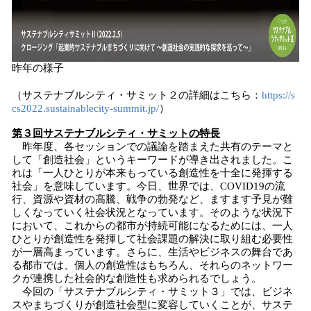
昨年の様子
（サステナブルシティ・サミット２の詳細はこちら：
https://s
cs2022.sustainablecity-summit.jp/
）
第３回サステナブルシティ・サミットの特長
昨年度、各セッションでの議論を踏まえた共有のテーマと
して「創造社会」というキーワードが導き出されました。こ
れは「一人ひとりが本来もっている創造性を十全に発揮する
社会」を意味しています。今日、世界では、COVID19の流
行、資源や資材の高騰、戦争の勃発など、ますます予見が難
しくなっていく社会状況となっています。そのような状況下
において、これからの都市が持続可能になるためには、一人
ひとりが創造性を発揮して社会課題の解決に取り組む必要性
が一層高まっています。さらに、生活やビジネスの舞台であ
る都市では、個人の創造性はもちろん、それらのネットワー
クが連携した社会的な創造性も求められるでしょう。
今回の「サステナブルシティ・サミット３」では、ビジネ
スやまちづくりが創造社会型に変容していくことが、サステ