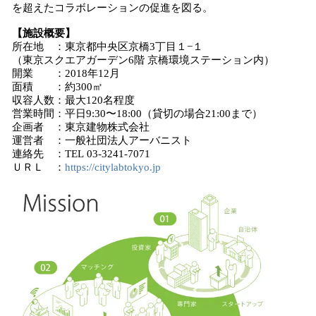
を超えたコラボレーションの促進を図る。
【施設概要】
所在地 ：東京都中央区京橋3丁目１−１
（東京スクエアガーデン6階 京橋環境ステーション内）
開業 ：2018年12月
面積 ：約300㎡
収容人数：最大120名程度
営業時間：平日9:30〜18:00（貸切の場合21:00まで）
企画者 ：東京建物株式会社
運営者 ：一般社団法人アーバニスト
連絡先 ：TEL 03-3241-7071
ＵＲＬ ：
https://citylabtokyo.jp