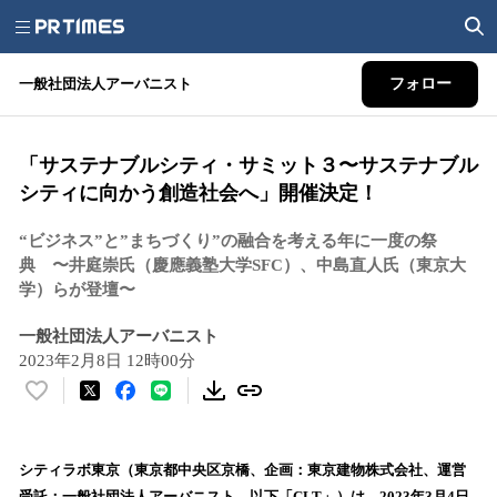
一般社団法人アーバニスト
フォロー
「サステナブルシティ・サミット３〜サステナブル
シティに向かう創造社会へ」開催決定！
“ビジネス”と”まちづくり”の融合を考える年に一度の祭
典 〜井庭崇氏（慶應義塾大学SFC）、中島直人氏（東京大
学）らが登壇〜
一般社団法人アーバニスト
2023年2月8日 12時00分
い
い
ね
！
シティラボ東京（東京都中央区京橋、企画：東京建物株式会社、運営
数
受託：一般社団法人アーバニスト、以下「CLT」）は、2023年3月4日