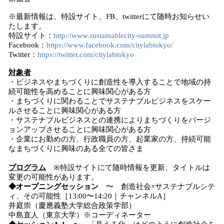
※最新情報は、特設サイト、FB、twitterにて随時お知らせい
たします。
特設サイト：
http://www.sustainablecity-summit.jp
Facebook：
https://www.facebook.com/citylabtokyo/
Twitter：
https://twitter.com/citylabtokyo
対象者
・ビジネスやまちづくりに創造性を導入することで地域の持
続可能性を高めることに興味関心がある方
・まちづくりに関わることでサステナブルビジネスをスケー
ルさせることに興味関心がある方
・サステナブルビジネスとの連携によりまちづくりをバージ
ョンアップさせることに興味関心がある方
・企業にお勤めの方、行政職員の方、起業家の方、持続可能
なまちづくりに興味のある全ての皆さま
プログラム
※特設サイトにて随時情報を更新、タイトルは
変更の可能性があります。
◆オープニングセッション
〜 創造社会×サステナブルシテ
ィ、その可能性［13:00〜14:20｜チャンネルA］
井庭崇（慶應義塾大学総合政策学部）
中島直人（東京大学）※コーディネーター