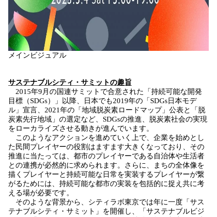
メインビジュアル
サステナブルシティ・サミットの趣旨
2015年9月の国連サミットで合意された「持続可能な開発
目標（SDGs）」以降、日本でも2019年の「SDGs日本モデ
ル」宣言、2021年の「地域脱炭素ロードマップ」公表と「脱
炭素先行地域」の選定など、SDGsの推進、脱炭素社会の実現
をローカライズさせる動きが進んでいます。
このようなアクションを進めていく上で、企業を始めとし
た民間プレイヤーの役割はますます大きくなっており、その
推進に当たっては、都市のプレイヤーである自治体や生活者
との連携が必然的に求められます。さらに、まちの全体像を
描くプレイヤーと持続可能な日常を実装するプレイヤーが繋
がるためには、持続可能な都市の実装を包括的に捉え共に考
える場が必要です。
そのような背景から、シティラボ東京では年に一度「サス
テナブルシティ・サミット」を開催し、「サステナブルビジ