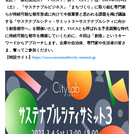
を
（土）、「サステナブルビジネス」「まちづくり」に取り組む専門家
読
らが持続可能な都市形成に向けて今後重要と思われる課題を掲げ議論
み
する「サステナブルシティ・サミット３〜サステナブルシティに向か
込
う創造都市へ」を開催いたします。VUCAとも呼ばれる予見困難な時代
み
に持続可能な都市を構築していくために、今回は「創造」というキー
中
で
ワードからアプローチします。企業や自治体、専門家や生活者の皆さ
す
ま、奮ってご参加ください。
【特設サイト】
https://www.sustainablecity-summit.jp