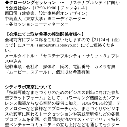
◆クロージングセッション
〜 サステナブルシティに向か
う創造社会へ［17:50-19:00｜チャンネルA］
西田司（建築家、設計事務所オンデザイン）
中島直人（東京大学）※コーディネーター
＋各セッションコーディネーター
【会場にてご取材希望の報道関係者様へ】
会場前方にプレス席をご用意いたしますので【2月24日（金）
まで】にメール（info@citylabtokyo.jp）にてご連絡くださ
い。
メールタイトル：「サステナブルシティ・サミット３」プレ
ス申込み
記載事項：会社名、媒体名、氏名、電話番号、カメラ有無
（ムービー、スチール）、個別取材希望有無
シティラボ東京について
「持続可能なまちづくりのためのビジネス創出に向けた参加
型プラットフォーム」として、コワーキング機能とカンファ
レンス機能からなる空間の提供に加え、SDGsやESG投資、テ
クノロジーなど多様なアプローチから、まちづくりやビジネ
スの変革に関わるトークセッションや実践型研修などの各種
プログラムを企画。会員間の交流やサステイナビリティ特化
型ベンチャーコミュニティの立ち上げなどを通してセクター