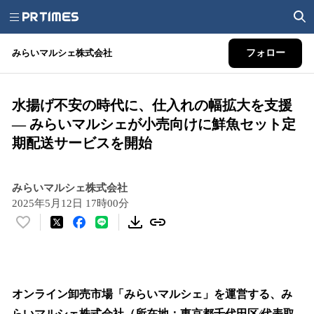
みらいマルシェ株式会社
フォロー
⽔揚げ不安の時代に、仕⼊れの幅拡⼤を⽀援
— みらいマルシェが⼩売向けに鮮⿂セット定
期配送サービスを開始
みらいマルシェ株式会社
2025年5月12日 17時00分
い
い
ね
！
数
オンライン卸売市場「みらいマルシェ」を運営する、み
を
らいマルシェ株式会社（所在地：東京都千代⽥区∕代表取