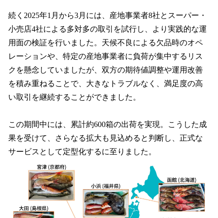
続く2025年1⽉から3⽉には、産地事業者8社とスーパー・
⼩売店4社による多対多の取引を試⾏し、より実践的な運
⽤⾯の検証を⾏いました。天候不良による⽋品時のオペ
レーションや、特定の産地事業者に負荷が集中するリス
クを懸念していましたが、双⽅の期待値調整や運⽤改善
を積み重ねることで、⼤きなトラブルなく、満⾜度の⾼
い取引を継続することができました。
この期間中には、累計約600箱の出荷を実現。こうした成
果を受けて、さらなる拡⼤も⾒込めると判断し、正式な
サービスとして定型化するに⾄りました。