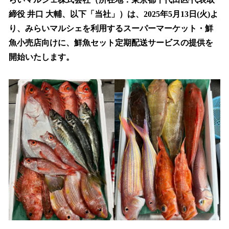
読
み
締役 井⼝ ⼤輔、以下「当社」）は、2025年5⽉13⽇(火)よ
込
り、みらいマルシェを利⽤するスーパーマーケット・鮮
み
⿂⼩売店向けに、鮮⿂セット定期配送サービスの提供を
中
で
開始いたします。
す