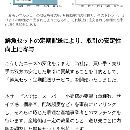
「みらいマルシェ」の取扱⿂種の6ヶ⽉移動平均の推移と、そのトレンド。よ
り多くの⿂種が出品されるようになる中、それ以上に注⽂される⿂種の⽐率
が増える傾向にある。
鮮⿂セットの定期配送により、取引の安定性
向上に寄与
こうしたニーズの変化をふまえ、当社は、買い⼿・売り
⼿の双⽅の安定した取引に貢献することを⽬的として、
「鮮⿂セット定期配送サービス」を開始いたしました。
本サービスでは、スーパー・⼩売店の要望（⿂種数、サ
イズ感、価格帯、配送頻度など）を事前にヒアリング
し、それらに応じた最適な産地事業者とのマッチングを
⾏います。産地側は⼀定の裁量のもと、送り先ごとに内
容を調整した鮮⿂セットを出荷します。