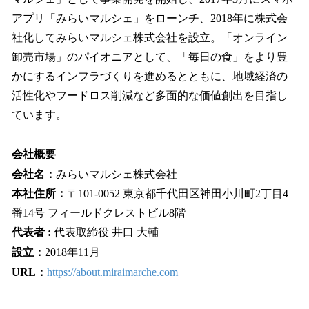
アプリ「みらいマルシェ」をローンチ、2018年に株式会
社化してみらいマルシェ株式会社を設⽴。「オンライン
卸売市場」のパイオニアとして、「毎⽇の⾷」をより豊
かにするインフラづくりを進めるとともに、地域経済の
活性化やフードロス削減など多⾯的な価値創出を⽬指し
ています。
会社概要
会社名：
みらいマルシェ株式会社
本社住所：
〒101-0052 東京都千代⽥区神⽥⼩川町2丁⽬4
番14号 フィールドクレストビル8階
代表者 :
代表取締役 井⼝ ⼤輔
設⽴：
2018年11⽉
URL：
https://about.miraimarche.com