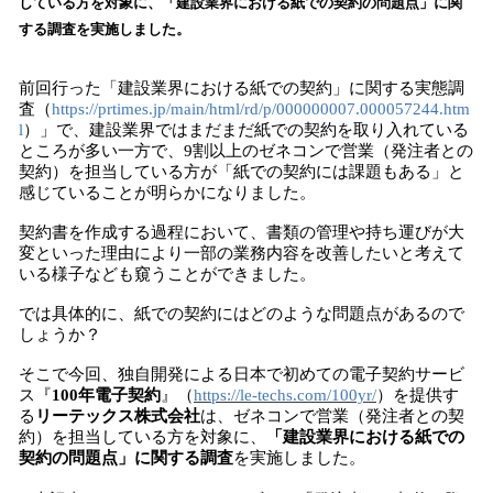
数
している方を対象に、「建設業界における紙での契約の問題点」に関
を
する調査を実施しました。
読
み
前回行った「建設業界における紙での契約」に関する実態調
込
査（
https://prtimes.jp/main/html/rd/p/000000007.000057244.htm
み
l
）」で、建設業界ではまだまだ紙での契約を取り入れている
中
ところが多い一方で、9割以上のゼネコンで営業（発注者との
で
契約）を担当している方が「紙での契約には課題もある」と
す
感じていることが明らかになりました。
契約書を作成する過程において、書類の管理や持ち運びが大
変といった理由により一部の業務内容を改善したいと考えて
いる様子なども窺うことができました。
では具体的に、紙での契約にはどのような問題点があるので
しょうか？
そこで今回、独自開発による日本で初めての電子契約サービ
ス『
100年電子契約
』（
https://le-techs.com/100yr/
）を提供す
る
リーテックス株式会社
は、ゼネコンで営業（発注者との契
約）を担当している方を対象に、
「建設業界における紙での
契約の問題点」に関する調査
を実施しました。