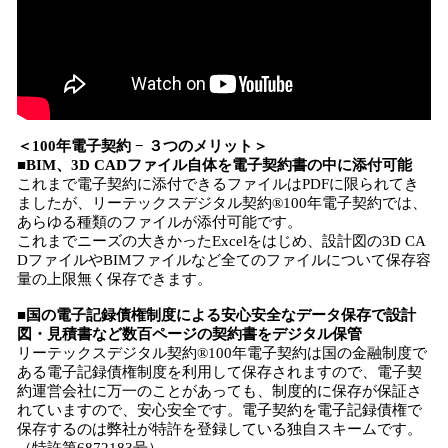
＜100年電子契約 − ３つのメリット＞
■BIM、3D CADファイル自体を電子契約書の中に添付可能
これまで電子契約に添付できるファイルはPDFに限られてき
ましたが、リーテックスデジタル契約®100年電子契約では、
あらゆる種類のファイルが添付可能です。
これまでニーズの大きかったExcelをはじめ、設計図の3D CA
DファイルやBIMファイルなど全てのファイルについて保存容
量の上限無く保存できます。
■国の電子記録債権制度による安心安全なデータ保存で設計
図・見積書など数百ページの契約書をデジタル保管
リーテックスデジタル契約®100年電子契約は国の金融制度で
ある電子記録債権制度を利用して保存されますので、電子契
約運営会社に万一のことがあっても、制度的に保存が保証さ
れていますので、安心安全です。電子契約を電子記録債権で
保存するのは弊社が特許を登録している独自スキームです。