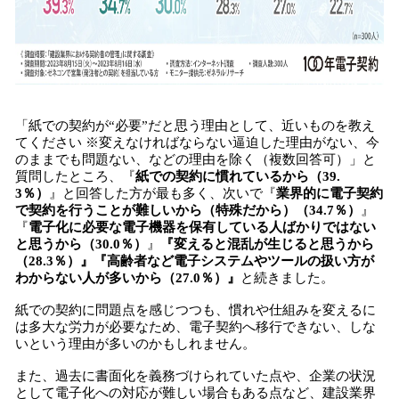
「紙での契約が“必要”だと思う理由として、近いものを教え
てください ※変えなければならない逼迫した理由がない、今
のままでも問題ない、などの理由を除く（複数回答可）」と
質問したところ、『
紙での契約に慣れているから（39.
3％）
』と回答した方が最も多く、次いで『
業界的に電子契約
で契約を行うことが難しいから（特殊だから）（34.7％）
』
『
電子化に必要な電子機器を保有している人ばかりではない
と思うから（30.0％）
』
『変えると混乱が生じると思うから
（28.3％）』『高齢者など電子システムやツールの扱い方が
わからない人が多いから（27.0％）』
と続きました。
紙での契約に問題点を感じつつも、慣れや仕組みを変えるに
は多大な労力が必要なため、電子契約へ移行できない、しな
いという理由が多いのかもしれません。
また、過去に書面化を義務づけられていた点や、企業の状況
として電子化への対応が難しい場合もある点など、建設業界